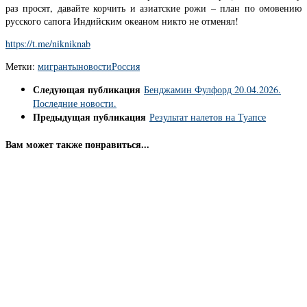
раз просят, давайте корчить и азиатские рожи – план по омовению
русского сапога Индийским океаном никто не отменял!
https://t.me/nikniknab
Метки:
мигранты
новости
Россия
Следующая публикация
Бенджамин Фулфорд 20.04.2026.
Последние новости.
Предыдущая публикация
Результат налетов на Туапсе
Вам может также понравиться...