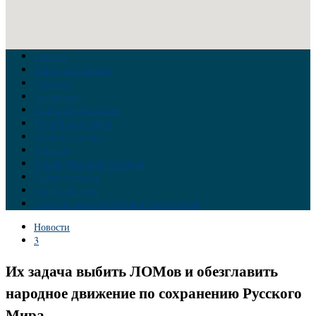
Главная
Война на Украине
Новости
Аналитика
Тайны Геополитики
Российские элиты
Теория заговора
Украина
Новый Мировой Порядок
Тайны истории
Обратная связь
Правила комментирования материалов
Новости
3
Их задача выбить ЛОМов и обезглавить
народное движение по сохранению Русского
Мира