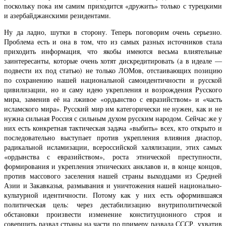
поскольку пока им самим приходится «дружить» только с турецкими
и азербайджанскими резидентами.
Ну да ладно, шутки в сторону. Теперь поговорим очень серьезно.
Проблема есть и она в том, что из самых разных источников стала
приходить информация, что якобы имеются весьма влиятельные
заинтересанты, которые очень хотят дискредитировать (а в идеале —
подвести их под статью) не только ЛОМов, отстаивающих позицию
по сохранению нашей национальной самоидентичности и русской
цивилизации, но и саму идею укрепления и возрождения Русского
мира, заменив её на лживое «ордынство с евразийством» и «часть
исламского мира». Русский мир им категорически не нужен, как и не
нужна сильная Россия с сильным духом русским народом. Сейчас же у
них есть конкретная тактическая задача «выбить» всех, кто открыто и
последовательно выступает против укрепления влияния диаспор,
радикальной исламизации, всероссийской халялизации, этих самых
«ордынства с евразийством», роста этнической преступности,
формирования и укрепления этнических анклавов и, в конце концов,
против массового заселения нашей страны выходцами из Средней
Азии и Закавказья, размывания и уничтожения нашей национально-
культурной идентичности. Потому как у них есть оформившаяся
политическая цель: через дестабилизацию внутриполитической
обстановки произвести изменение конституционного строя и
совершить развал страны на части по примеру развала СССР, ухватив