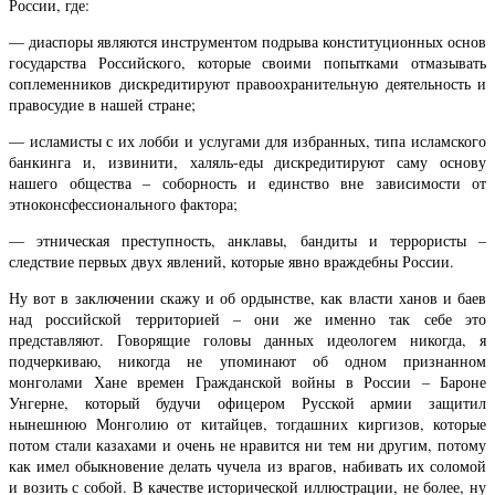
России, где:
— диаспоры являются инструментом подрыва конституционных основ
государства Российского, которые своими попытками отмазывать
соплеменников дискредитируют правоохранительную деятельность и
правосудие в нашей стране;
— исламисты с их лобби и услугами для избранных, типа исламского
банкинга и, извинити, халяль-еды дискредитируют саму основу
нашего общества – соборность и единство вне зависимости от
этноконсфессионального фактора;
— этническая преступность, анклавы, бандиты и террористы –
следствие первых двух явлений, которые явно враждебны России.
Ну вот в заключении скажу и об ордынстве, как власти ханов и баев
над российской территорией – они же именно так себе это
представляют. Говорящие головы данных идеологем никогда, я
подчеркиваю, никогда не упоминают об одном признанном
монголами Хане времен Гражданской войны в России – Бароне
Унгерне, который будучи офицером Русской армии защитил
нынешнюю Монголию от китайцев, тогдашних киргизов, которые
потом стали казахами и очень не нравится ни тем ни другим, потому
как имел обыкновение делать чучела из врагов, набивать их соломой
и возить с собой. В качестве исторической иллюстрации, не более, ну