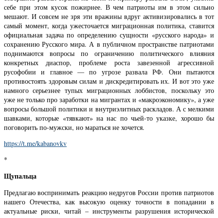
себе при этом кусок пожирнее. В чем патриоты им в этом сильно
мешают. И совсем не зря эти вражины вдруг активизировались в тот
самый момент, когда ужесточается миграционная политика, ставится
официальная задача по определению сущности «русского народа» и
сохранению Русского мира. А в публичном пространстве патриотами
поднимаются вопросы по ограничению политического влияния
конкретных диаспор, проблеме роста завезенной агрессивной
русофобии и главное — по угрозе развала РФ. Они пытаются
противостоять здоровым силам и дискредитировать их. И вот это уже
намного серьезнее тупых миграционных лоббистов, поскольку это
уже не только про заработки на мигрантах и «макроэкономику», а уже
вопросы большой политики и внутриэлитных раскладов. А с мелкими
шавками, которые «тявкают» на нас по чьей-то указке, хорошо бы
поговорить по-мужски, но мараться не хочется.
https://t.me/kabanovkv
*
Щупальца
Предлагаю воспринимать реакцию недругов России против патриотов
нашего Отечества, как высокую оценку точности в попадании в
актуальные риски, читай – инструменты разрушения исторической