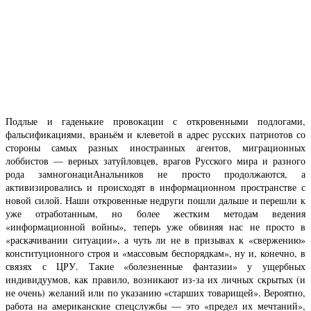
Подлые и гаденькие провокации с откровенными подлогами,
фальсификациями, враньём и клеветой в адрес русских патриотов со
стороны самых разных иностранных агентов, миграционных
лоббистов — верных затуйловцев, врагов Русского мира и разного
рода замногонациАнальников не просто продолжаются, а
активизировались и происходят в информационном пространстве с
новой силой. Наши откровенные недруги пошли дальше и перешли к
уже отработанным, но более жестким методам ведения
«информационной войны», теперь уже обвиняя нас не просто в
«раскачивании ситуации», а чуть ли не в призывах к «свержению»
конституционного строя и «массовым беспорядкам», ну и, конечно, в
связях с ЦРУ. Такие «болезненные фантазии» у ущербных
индивидуумов, как правило, возникают из-за их личных скрытых (и
не очень) желаний или по указанию «старших товарищей». Вероятно,
работа на американские спецслужбы — это «предел их мечтаний»,