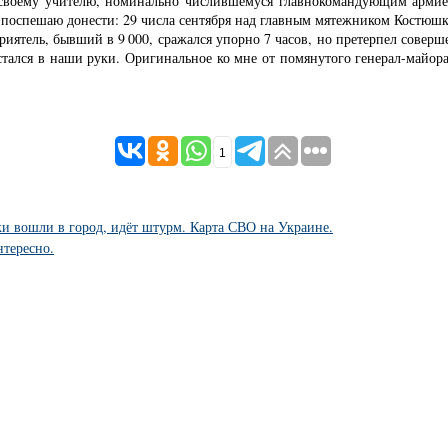
л своему учителю, номинально числившемуся главнокомандующим армие
поспешаю донести: 29 числа сентября над главным мятежником Костюшк
иятель, бывший в 9 000, сражался упорно 7 часов, но претерпел соверш
остался в наши руки. Оригинальное ко мне от помянутого генерал-майор
1
 вошли в город, идёт штурм. Карта СВО на Украине.
тересно.