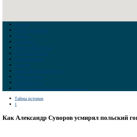
Главная
Война на Украине
Новости
Аналитика
Тайны Геополитики
Российские элиты
Теория заговора
Украина
Новый Мировой Порядок
Тайны истории
Обратная связь
Правила комментирования материалов
Тайны истории
1
Как Александр Суворов усмирял польский го