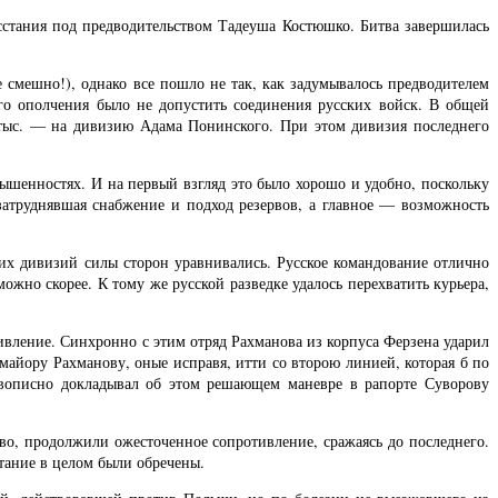
сстания под предводительством Тадеуша Костюшко. Битва завершилась
смешно!), однако все пошло не так, как задумывалось предводителем
го ополчения было не допустить соединения русских войск. В общей
 тыс. — на дивизию Адама Понинского. При этом дивизия последнего
шенностях. И на первый взгляд это было хорошо и удобно, поскольку
 затруднявшая снабжение и подход резервов, а главное — возможность
ких дивизий силы сторон уравнивались. Русское командование отлично
ожно скорее. К тому же русской разведке удалось перехватить курьера,
ивление. Синхронно с этим отряд Рахманова из корпуса Ферзена ударил
майору Рахманову, оные исправя, итти со второю линией, которая б по
живописно докладывал об этом решающем маневре в рапорте Суворову
тво, продолжили ожесточенное сопротивление, сражаясь до последнего.
тание в целом были обречены.