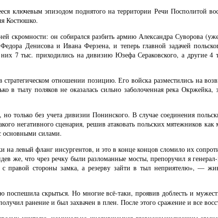
шееся ключевым эпизодом поднятого на территории Речи Посполитой во
ля Костюшко.
ей скромности: он собирался разбить армию Александра Суворова (уже 
 Федора Денисова и Ивана Ферзена, и теперь главной задачей польско
з них 7 тыс. приходились на дивизию Юзефа Сераковского, а другие 4
 стратегическом отношении позицию. Его войска разместились на возвы
ько в тылу поляков не оказалась сильно заболоченная река Окржейка,
, но только без учета дивизии Понинского. В случае соединения польс
акого негативного сценария, решив атаковать польских мятежников как м
с основными силами.
и на левый фланг инсургентов, и это в конце концов сломило их сопрот
ев же, что чрез речку были разломанные мосты, препоручил я генерал-
ть с правой стороны замка, а резерву зайти в тыл неприятелю», — 
ью поспешила скрыться. Но многие всё-таки, проявив доблесть и мужес
олучил ранение и был захвачен в плен. После этого сражение и все восс