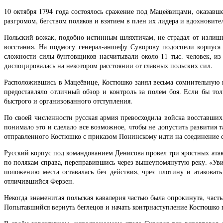
10 октября 1794 года состоялось сражение под Мацеёвицами, оказав
разгромом, бегством поляков и взятием в плен их лидера и вдохновите
Польский вожак, подобно истинным шляхтичам, не страдал от излишн
восстания. На подмогу генерал-аншефу Суворову подоспели корпуса
сложности силы бунтовщиков насчитывали около 11 тыс. человек, и
дислоцировалась на некотором расстоянии от главных польских сил.
Расположившись в Мацеёвице, Костюшко занял весьма сомнительную в
предоставляло отличный обзор и контроль за полем боя. Если бы тол
быстрого и организованного отступления.
По своей численности русская армия превосходила войска восставших
понимало это и сделало все возможное, чтобы не допустить развития т
отправленного Костюшко с приказом Понинскому идти на соединение 
Русский корпус под командованием Денисова провел три яростных атак
по полякам справа, переправившись через вышеупомянутую реку. «Увид
положению места оставалась без действия, чрез плотину и атакова
отличившийся Ферзен.
Некогда знаменитая польская кавалерия частью была опрокинута, част
Попытавшийся вернуть беглецов и начать контрнаступление Костюшко п