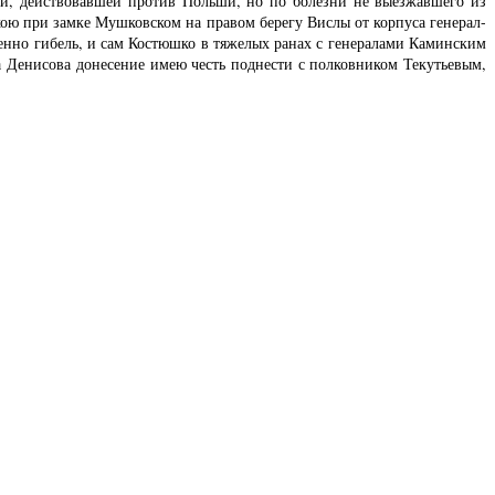
й, действовавшей против Польши, но по болезни не выезжавшего из
ою при замке Мушковском на правом берегу Вислы от корпуса генерал-
енно гибель, и сам Костюшко в тяжелых ранах с генералами Каминским
а Денисова донесение имею честь поднести с полковником Текутьевым,