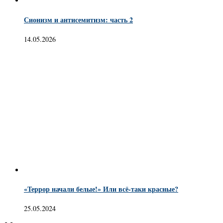
Сионизм и антисемитизм: часть 2
14.05.2026
«Террор начали белые!» Или всё-таки красные?
25.05.2024