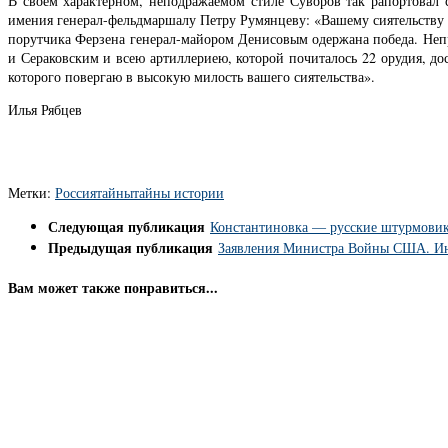
В своём характерном, неподражаемом стиле Суворов так рапортова
имения генерал-фельдмаршалу Петру Румянцеву: «Вашему сиятельству 
порутчика Ферзена генерал-майором Денисовым одержана победа. Непр
и Сераковским и всею артиллериею, которой почиталось 22 орудия, д
которого повергаю в высокую милость вашего сиятельства».
Илья Рябцев
Метки:
Россия
тайны
тайны истории
Следующая публикация
Константиновка — русские штурмовики
Предыдущая публикация
Заявления Министра Войны США. Ин
Вам может также понравиться...