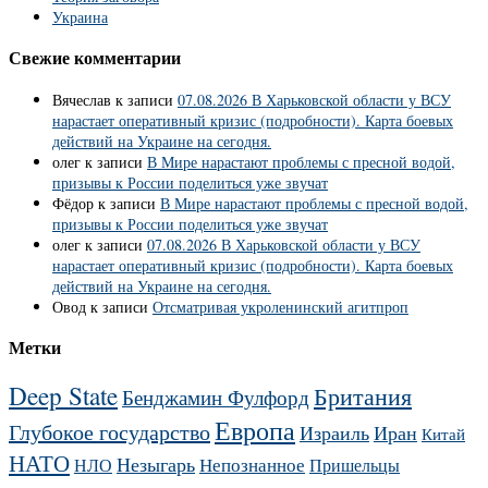
Украина
Свежие комментарии
Вячеслав
к записи
07.08.2026 В Харьковской области у ВСУ
нарастает оперативный кризис (подробности). Карта боевых
действий на Украине на сегодня.
олег
к записи
В Мире нарастают проблемы с пресной водой,
призывы к России поделиться уже звучат
Фёдор
к записи
В Мире нарастают проблемы с пресной водой,
призывы к России поделиться уже звучат
олег
к записи
07.08.2026 В Харьковской области у ВСУ
нарастает оперативный кризис (подробности). Карта боевых
действий на Украине на сегодня.
Овод
к записи
Отсматривая укроленинский агитпроп
Метки
Deep State
Британия
Бенджамин Фулфорд
Европа
Глубокое государство
Израиль
Иран
Китай
НАТО
Незыгарь
Непознанное
НЛО
Пришельцы