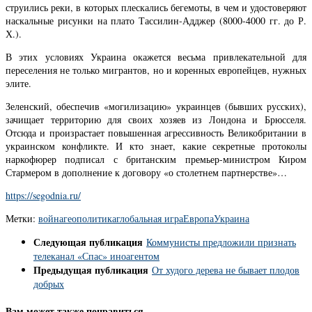
струились реки, в которых плескались бегемоты, в чем и удостоверяют
наскальные рисунки на плато Тассилин-Адджер (8000-4000 гг. до Р.
Х.).
В этих условиях Украина окажется весьма привлекательной для
переселения не только мигрантов, но и коренных европейцев, нужных
элите.
Зеленский, обеспечив «могилизацию» украинцев (бывших русских),
зачищает территорию для своих хозяев из Лондона и Брюсселя.
Отсюда и произрастает повышенная агрессивность Великобритании в
украинском конфликте. И кто знает, какие секретные протоколы
наркофюрер подписал с британским премьер-министром Киром
Стармером в дополнение к договору «о столетнем партнерстве»…
https://segodnia.ru/
Метки:
война
геополитика
глобальная игра
Европа
Украина
Следующая публикация
Коммунисты предложили признать
телеканал «Спас» иноагентом
Предыдущая публикация
От худого дерева не бывает плодов
добрых
Вам может также понравиться...