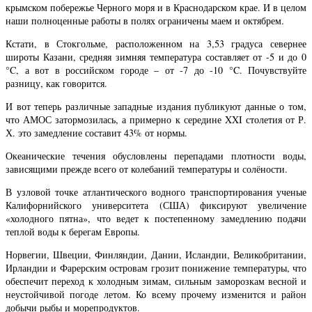
крымском побережье Черного моря и в Краснодарском крае. И в целом
наши полноценные работы в полях ограничены маем и октябрем.
Кстати, в Стокгольме, расположенном на 3,53 градуса севернее
широты Казани, средняя зимняя температура составляет от -5 и до 0
°C, а вот в российском городе – от -7 до -10 °C. Почувствуйте
разницу, как говорится.
И вот теперь различные западные издания публикуют данные о том,
что АМОС затормозилась, а примерно к середине XXI столетия от Р.
Х. это замедление составит 43% от нормы.
Океанические течения обусловлены перепадами плотности воды,
зависящими прежде всего от колебаний температуры и солёности.
В узловой точке атлантического водного транспортирования ученые
Калифорнийского университета (США) фиксируют увеличение
«холодного пятна», что ведет к постепенному замедлению подачи
теплой воды к берегам Европы.
Норвегии, Швеции, Финляндии, Дании, Исландии, Великобритании,
Ирландии и Фарерским островам грозит понижение температуры, что
обеспечит переход к холодным зимам, сильным заморозкам весной и
неустойчивой погоде летом. Ко всему прочему изменится и район
добычи рыбы и морепродуктов.