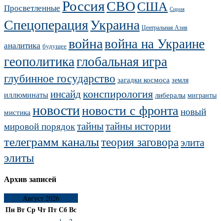
Россия
СВО
США
Просветленные
Сирия
Украина
Спецоперация
Центральная Азия
война
война на Украине
аналитика
будущее
геополитика
глобальная игра
глубинное государство
загадки космоса
земля
конспирология
инсайд
иллюминаты
либералы
мигранты
новости
новости с фронта
новый
мистика
тайны
тайны истории
мировой порядок
телеграмм каналы
теория заговора
элита
элиты
Архив записей
Август 2026
Пн
Вт
Ср
Чт
Пт
Сб
Вс