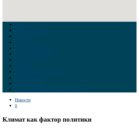
Главная
Война на Украине
Новости
Аналитика
Тайны Геополитики
Российские элиты
Теория заговора
Украина
Новый Мировой Порядок
Тайны истории
Обратная связь
Правила комментирования материалов
Новости
0
Климат как фактор политики