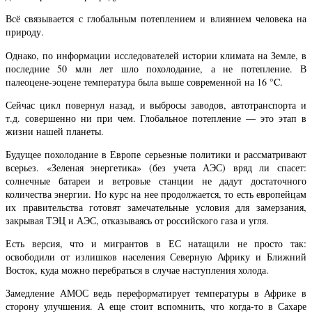
Всё связывается с глобальным потеплением и влиянием человека на
природу.
Однако, по информации исследователей истории климата на Земле, в
последние 50 млн лет шло похолодание, а не потепление. В
палеоцене-эоцене температура была выше современной на 16 °C.
Сейчас цикл повернул назад, и выбросы заводов, автотранспорта и
т.д. совершенно ни при чем. Глобальное потепление — это этап в
жизни нашей планеты.
Будущее похолодание в Европе серьезные политики и рассматривают
всерьез. «Зеленая энергетика» (без учета АЭС) вряд ли спасет:
солнечные батареи и ветровые станции не дадут достаточного
количества энергии. Но курс на нее продолжается, то есть европейцам
их правительства готовят замечательные условия для замерзания,
закрывая ТЭЦ и АЭС, отказываясь от российского газа и угля.
Есть версия, что и мигрантов в ЕС натащили не просто так:
освободили от излишков населения Северную Африку и Ближний
Восток, куда можно перебраться в случае наступления холода.
Замедление АМОС ведь переформатирует температуры в Африке в
сторону улучшения. А еще стоит вспомнить, что когда-то в Сахаре