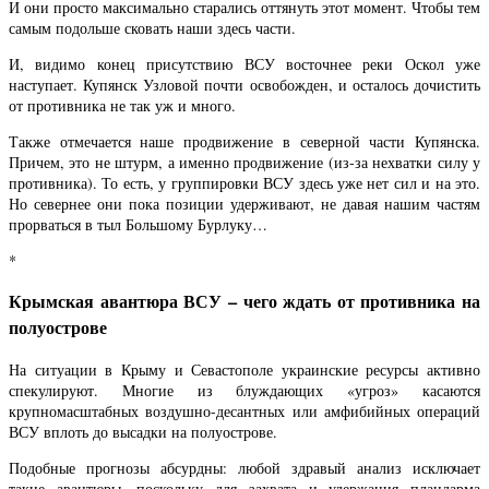
И они просто максимально старались оттянуть этот момент. Чтобы тем
самым подольше сковать наши здесь части.
И, видимо конец присутствию ВСУ восточнее реки Оскол уже
наступает. Купянск Узловой почти освобожден, и осталось дочистить
от противника не так уж и много.
Также отмечается наше продвижение в северной части Купянска.
Причем, это не штурм, а именно продвижение (из-за нехватки силу у
противника). То есть, у группировки ВСУ здесь уже нет сил и на это.
Но севернее они пока позиции удерживают, не давая нашим частям
прорваться в тыл Большому Бурлуку…
*
Крымская авантюра ВСУ – чего ждать от противника на
полуострове
На ситуации в Крыму и Севастополе украинские ресурсы активно
спекулируют. Многие из блуждающих «угроз» касаются
крупномасштабных воздушно-десантных или амфибийных операций
ВСУ вплоть до высадки на полуострове.
Подобные прогнозы абсурдны: любой здравый анализ исключает
такие авантюры, поскольку для захвата и удержания плацдарма