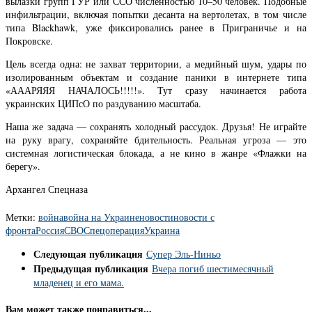
вылазки групп ГУР или ССО численностью 10–50 человек. Подобные
инфильтрации, включая попытки десанта на вертолетах, в том числе
типа Blackhawk, уже фиксировались ранее в Приграничье и на
Покровске.
Цель всегда одна: не захват территории, а медийный шум, удары по
изолированным объектам и создание паники в интернете типа
«АААРЯЯЯ НАЧАЛОСЬ!!!!!». Тут сразу начинается работа
украинских ЦИПсО по раздуванию масштаба.
Наша же задача — сохранять холодный рассудок. Друзья! Не играйте
на руку врагу, сохраняйте бдительность. Реальная угроза — это
системная логистическая блокада, а не кино в жанре «Флажки на
берегу».
Архангел Спецназа
Метки:
война
война на Украине
новости
новости с
фронта
Россия
СВО
Спецоперация
Украина
Следующая публикация
Супер Эль-Ниньо
Предыдущая публикация
Вчера погиб шестимесячный
младенец и его мама.
Вам может также понравиться...