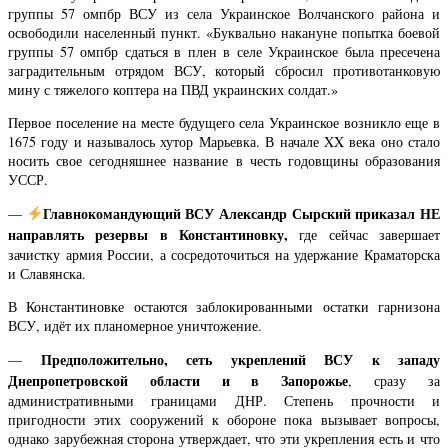
группы 57 омпбр ВСУ из села Украинское Волчанского района и
освободили населенный пункт. «Буквально накануне попытка боевой
группы 57 омпбр сдаться в плен в селе Украинское была пресечена
заградительным отрядом ВСУ, который сбросил противотанковую
мину с тяжелого коптера на ПВД украинских солдат.»
Первое поселение на месте будущего села Украинское возникло еще в
1675 году и называлось хутор Марьевка. В начале XX века оно стало
носить свое сегодняшнее название в честь годовщины образования
УССР.
Главнокомандующий ВСУ Александр Сырский приказал НЕ
—
направлять резервы в Константиновку,
где сейчас завершает
зачистку армия России, а сосредоточиться на удержание Краматорска
и Славянска.
В Константиновке остаются заблокированными остатки гарнизона
ВСУ, идёт их планомерное уничтожение.
Предположительно, сеть укреплений ВСУ к западу
—
Днепропетровской области и в Запорожье
, сразу за
административными границами ДНР. Степень прочности и
пригодности этих сооружений к обороне пока вызывает вопросы,
однако зарубежная сторона утверждает, что эти укрепления есть и что