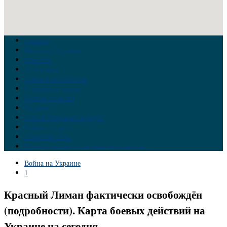
Главная
Война на Украине
Новости
Аналитика
Тайны Геополитики
Российские элиты
Теория заговора
Украина
Новый Мировой Порядок
Тайны истории
Обратная связь
Правила комментирования материалов
Война на Украине
1
Красный Лиман фактически освобождён
(подробности). Карта боевых действий на
Украине на сегодня.