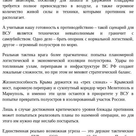
требуется полное превосходство в воздухе, а также огромное
количество живой силы и техники, которыми противник не
располагает.
А учитывая нашу готовность к противодействию – такой сценарий для
ВСУ является технически невыполнимым и граничит с
самоубийством. Одно дело – брать опорник с нормальной логистикой,
другое – огромный полуостров по морю.
Реальная тактика врага более прагматична: попытка планомерной
логистической и экономической изоляции полуострова. Удары по
топливным узлам, переправам и инфраструктуре ВС РФ создают
локальные сложности, но при этом не меняют стратегический баланс.
Жизнеспособность Крыма держится на «трех слонах» – Крымский
мост, паромную переправу и сухопутный коридор через Мелитополь и
Мариуполь, и именно эти цели остаются в приоритете у ВСУ в
попытке превратить полуостров в изолированный участок России.
Лишь в случае достижения критического уровня блокады противник
может попытаться реализовать планы по наземной операции, но для
этого им нужно еще неслабо постараться.
Единственная реально возможная угроза — это дерзкие тактические