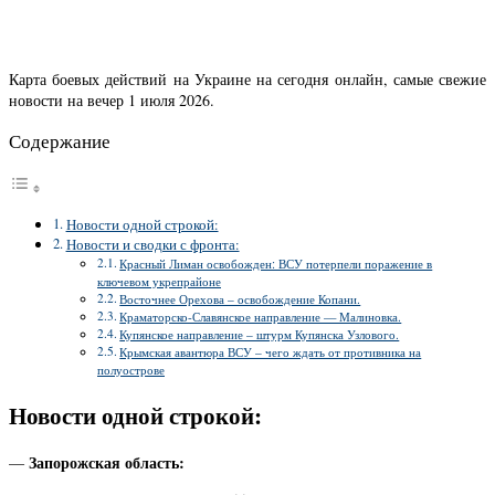
Карта боевых действий на Украине на сегодня онлайн, самые свежие
новости на вечер 1 июля 2026.
Содержание
Новости одной строкой:
Новости и сводки с фронта:
Красный Лиман освобожден: ВСУ потерпели поражение в
ключевом укрепрайоне
Восточнее Орехова – освобождение Копани.
Краматорско-Славянское направление — Малиновка.
Купянское направление – штурм Купянска Узлового.
Крымская авантюра ВСУ – чего ждать от противника на
полуострове
Новости одной строкой:
Запорожская область:
—