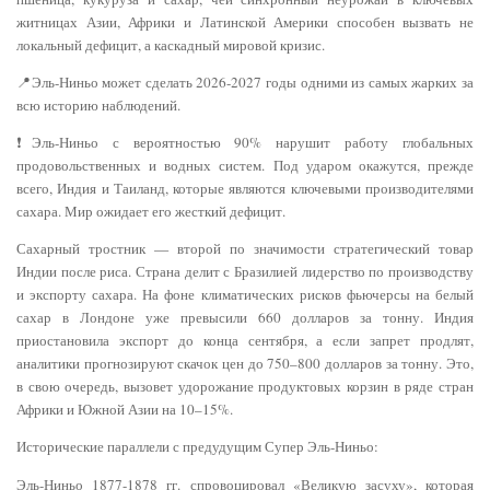
житницах Азии, Африки и Латинской Америки способен вызвать не
локальный дефицит, а каскадный мировой кризис.
📍Эль-Ниньо может сделать 2026-2027 годы одними из самых жарких за
всю историю наблюдений.
❗️Эль-Ниньо с вероятностью 90% нарушит работу глобальных
продовольственных и водных систем. Под ударом окажутся, прежде
всего, Индия и Таиланд, которые являются ключевыми производителями
сахара. Мир ожидает его жесткий дефицит.
Сахарный тростник — второй по значимости стратегический товар
Индии после риса. Страна делит с Бразилией лидерство по производству
и экспорту сахара. На фоне климатических рисков фьючерсы на белый
сахар в Лондоне уже превысили 660 долларов за тонну. Индия
приостановила экспорт до конца сентября, а если запрет продлят,
аналитики прогнозируют скачок цен до 750–800 долларов за тонну. Это,
в свою очередь, вызовет удорожание продуктовых корзин в ряде стран
Африки и Южной Азии на 10–15%.
Исторические параллели с предудущим Супер Эль-Ниньо:
Эль-Ниньо 1877-1878 гг. спровоцировал «Великую засуху», которая