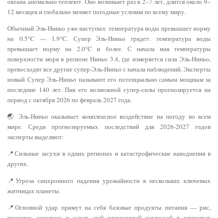
океана аномально теплеют. Оно возникает раз в 2–7 лет, длится около 9–
12 месяцев и глобально меняет погодные условия по всему миру.
Обычный Эль-Ниньо уже наступил: температура воды превышает норму
на 0.5°C — 1.9°C. Супер Эль-Ниньо грядет: температура воды
превышает норму на 2.0°C и более. С начала мая температуры
поверхности моря в регионе Ниньо 3.4, где измеряется сила Эль-Ниньо,
превосходят все другие супер-Эль-Ниньо с начала наблюдений. Эксперты
новый Супер Эль-Ниньо называют его потенциально самым мощным за
последние 140 лет. Пик его возможной супер-силы прогнозируется на
период с октября 2026 по февраль 2027 года.
🌏 Эль-Ниньо оказывает комплексное воздействие на погоду во всем
мире. Среди прогнозируемых последствий для 2026-2027 годов
эксперты выделяют:
📍Сильные засухи в одних регионах и катастрофические наводнения в
других.
📍Угроза синхронного падения урожайности в нескольких ключевых
житницах планеты.
📍Основной удар примут на себя базовые продукты питания — рис,
пшеница, кукуруза и сахар, чей синхронный неурожай в ключевых