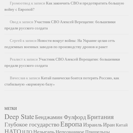
Громоотвод
к записи
Как закончить СВО и предотвратить большую
войну с Европой?
Овод
к записи
Участник СВО Алексей Верещагин: большевики
предали русского солдата
Сергей
к записи
Новости вокруг войны: На Украине целая сеть
подземных военных заводов по производству дронов и ракет
Реалист
к записи
Участник СВО Алексей Верещагин: большевики
предали русского солдата
Вячеслав
к записи
Китай панически боится потерять Россию, как
стабильную «кормовую базу»
МЕТКИ
Deep State
Британия
Бенджамин Фулфорд
Европа
Глубокое государство
Израиль
Иран
Китай
НАТО
Незыгарь
Непознанное
НЛО
Пришельцы