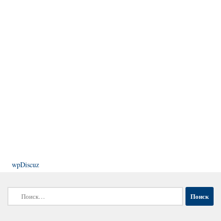
wpDiscuz
Найти: