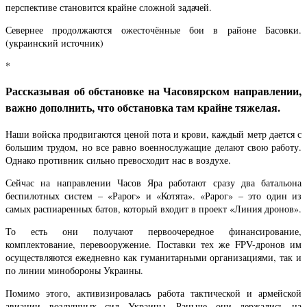
перспективе становится крайне сложной задачей.
Севернее продолжаются ожесточённые бои в районе Басовки.
(украинский источник)
*
Рассказывая об обстановке на Часовярском направлении,
важно дополнить, что обстановка там крайне тяжелая.
Наши войска продвигаются ценой пота и крови, каждый метр дается с
большим трудом, но все равно военнослужащие делают свою работу.
Однако противник сильно превосходит нас в воздухе.
Сейчас на направлении Часов Яра работают сразу два батальона
беспилотных систем – «Рарог» и «Котята». «Рарог» – это один из
самых распиаренных батов, который входит в проект «Линия дронов».
То есть они получают первоочередное финансирование,
комплектование, перевооружение. Поставки тех же FPV-дронов им
осуществляются ежедневно как гуманитарными организациями, так и
по линии минобороны Украины.
Помимо этого, активизировалась работа тактической и армейской
авиации воздушных сил Украины. Раньше они держались на