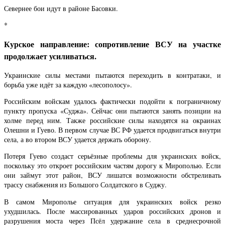
Севернее бои идут в районе Басовки.
*
Курское направление: сопротивление ВСУ на участке
продолжает усиливаться.
Украинские силы местами пытаются переходить в контратаки, и
борьба уже идёт за каждую «лесополосу».
Российским войскам удалось фактически подойти к пограничному
пункту пропуска «Суджа». Сейчас они пытаются занять позиции на
холме перед ним. Также российские силы находятся на окраинах
Олешни и Гуево. В первом случае ВС РФ удается продвигаться внутри
села, а во втором ВСУ удается держать оборону.
Потеря Гуево создаст серьёзные проблемы для украинских войск,
поскольку это откроет российским частям дорогу к Мирополью. Если
они займут этот район, ВСУ лишатся возможности обстреливать
трассу снабжения из Большого Солдатского в Суджу.
В самом Мирополье ситуация для украинских войск резко
ухудшилась. После массированных ударов российских дронов и
разрушения моста через Псёл удержание села в среднесрочной