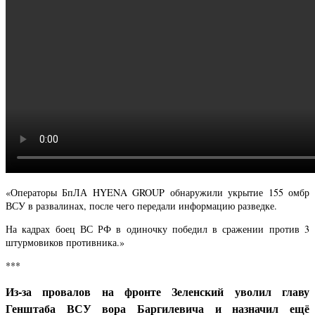
«Операторы БпЛА HYENA GROUP обнаружили укрытие 155 омбр
ВСУ в развалинах, после чего передали информацию разведке.
На кадрах боец ВС РФ в одиночку победил в сражении против 3
штурмовиков противника.»
***
Из-за провалов на фронте Зеленский уволил главу
Генштаба ВСУ вора Баргилевича и назначил ещё