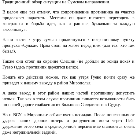
Традиционный обзор ситуации на Сумском направлении.
В целом еще раз отмечу, что сопротивление противника на участке
продолжает нарастать. Местами он даже пытается переходить в
контратаки и борьба идет, как и раньше, буквально за каждую
«лесополку».
Наши части к утру сумели продвинуться к пограничному пункту
пропуска «Суджа». Прям стоят на холме перед ним (для тех, кто там
бывал).
Также они стоят на окраине Олешни (не добили до конца пока) и
Гуево (здесь противник держится цепко).
Понять его действия можно, так как утеря Гуево почти сразу же
приведет к нашему выходу в район Мирополья.
А даже выход в этот район наших частей противнику допустить
нельзя. Так как в этом случае противник лишается возможности бить
по нашей дороге снабжения из Большого Солдатского в Суджу.
Но и ВСУ в Мирополье сейчас очень несладко. После понесенных от
ударов наших дронов потерь и разрушения моста через Псёл
удержание этого села в среднесрочной перспективе становится очень
даже нетривиальной задачей.