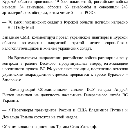
Курской области произошло 19 боестолкновений, российские войска
нанесли 34 авиаудара, сбросив 63 авиабомбы и совершили 243
артиллерийских обстрела, в том числе 5 — из РСЗО.
— 70 тысяч украинских солдат в Курской области погибли напрасно
— Hull Daily Mail
Западные СМИ, комментируя провал украинской авантюры в Курской
области возмущены напрасной тратой денег европейских
налогоплательщиков и жизней украинских солдат.
— На Времьевском направлении российские войска расширили зону
контроля в районе Весёлого, продвинувшись вперёд юго-западнее
населенного пункта. ВС РФ укрепляют позиции, постепенно оттесняя
украинские подразделения стремясь прорваться к трассе Курахово –
Запорожье
— Командующий Объединенными силами ВСУ генерал Андрей
Гнатов назначен на должность начальника Генерального штаба ВС
Украины.
— ⚡️Переговоры президентов России и США Владимира Путина и
Дональда Трампа состоятся на этой неделе.
Об этом заявил спецпосланик Трампа Стив Уиткофф.