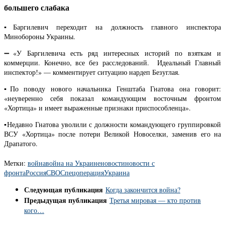
большего слабака
▪️Баргилевич переходит на должность главного инспектора
Минобороны Украины.
➖«У Баргилевича есть ряд интересных историй по взяткам и
коммерции. Конечно, все без расследований. Идеальный Главный
инспектор!» — комментирует ситуацию нардеп Безуглая.
▪️По поводу нового начальника Генштаба Гнатова она говорит:
«неуверенно себя показал командующим восточным фронтом
«Хортица» и имеет выраженные признаки приспособленца».
▪️Недавно Гнатова уволили с должности командующего группировкой
ВСУ «Хортица» после потери Великой Новоселки, заменив его на
Драпатого.
Метки:
война
война на Украине
новости
новости с
фронта
Россия
СВО
Спецоперация
Украина
Следующая публикация
Когда закончится война?
Предыдущая публикация
Третья мировая — кто против
кого…