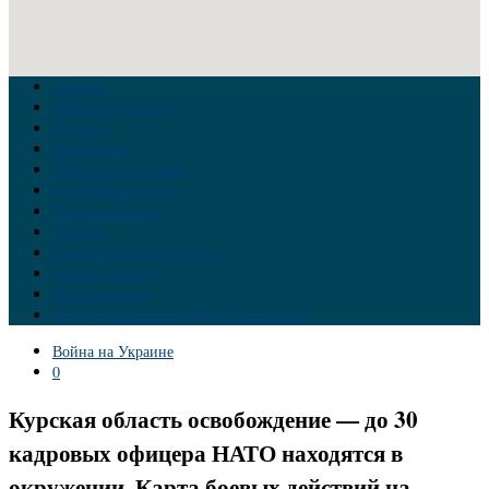
Главная
Война на Украине
Новости
Аналитика
Тайны Геополитики
Российские элиты
Теория заговора
Украина
Новый Мировой Порядок
Тайны истории
Обратная связь
Правила комментирования материалов
Война на Украине
0
Курская область освобождение — до 30
кадровых офицера НАТО находятся в
окружении. Карта боевых действий на