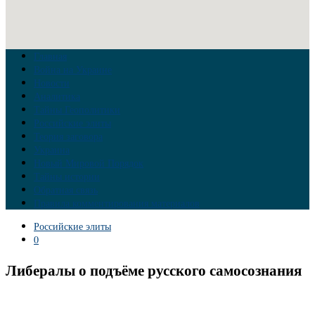
Главная
Война на Украине
Новости
Аналитика
Тайны Геополитики
Российские элиты
Теория заговора
Украина
Новый Мировой Порядок
Тайны истории
Обратная связь
Правила комментирования материалов
Российские элиты
0
Либералы о подъёме русского самосознания