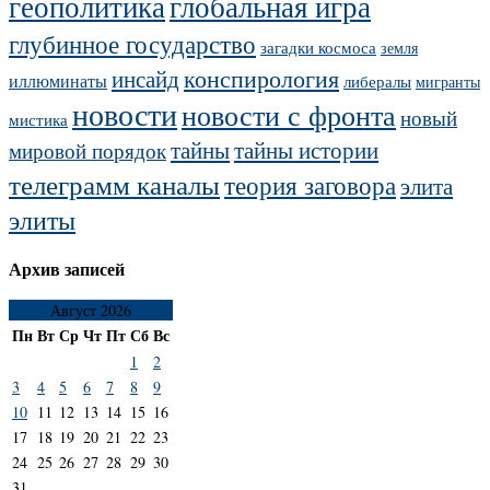
геополитика
глобальная игра
глубинное государство
загадки космоса
земля
конспирология
инсайд
иллюминаты
либералы
мигранты
новости
новости с фронта
новый
мистика
тайны
тайны истории
мировой порядок
телеграмм каналы
теория заговора
элита
элиты
Архив записей
Август 2026
Пн
Вт
Ср
Чт
Пт
Сб
Вс
1
2
3
4
5
6
7
8
9
10
11
12
13
14
15
16
17
18
19
20
21
22
23
24
25
26
27
28
29
30
31