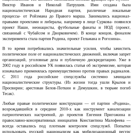
Виктор Иванов и Николай Патрушев. Ими создана была
националистическая Народная партия, различные локальные
процессы- от Ройзмана до Правого марша. Занимались национал-
правыми проектами и либералы, например в лице Суркова- появился
проект Наши, неонацисты, футбольные фанаты и НОД (проект,
связанный с Чубайсом и Дворковичем). В конце концов, финалом
эксперимента стала партия Родина, проект Гельмана и Рогозина».
В то время потребовались значительные усилия, чтобы зачистить
политическое поле от националистических движений, включая запрет
организаций, уголовные дела и публичную дискредитацию. Уже в
2002 году в российском УК появилась статья об экстремизме, которая
изначально применялась преимущественно против правых радикалов.
С 2011 года российские спецслужбы системно зачищали
националистические структуры. (Из жизни тогда ушли Крылов и
Просвирин; арестован Белов-Поткин и Демушкин, в тюрьме погиб
Тесак).
Любые правые политические конструкции — от партии «Родина»,
возрождавшейся в середине 2010-х как инструмент канализации
патриотических настроений, до проектов Евгения Пригожина и
православно-консервативных инициатив Константина Малофеева —
всегда оставались под плотным контролем спецслужб. Попытки
использовать русский национализм как мобилизационный ресурс