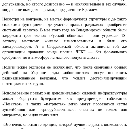
допускались, но строго дозировано — и исключительно в тех случаях,
когда он не выходил за рамки, определенные Кремлем.
Несмотря на контроль, на местах формируются структуры с де-факто
силовыми функциями, где участие правых радикалов приобретает
системный характер. В мае этого года во Владимирской области были
задержаны трое членов «Русской общины» — они угрожали 18-
летнему местному жителю изнасилованием и били его
электрошокером. А в Свердловской области активисты той же
организации проводят рейды против ЛГБТ — без формального
одобрения, но в атмосфере негласного попустительства.
Политические эксперты не исключают, что после окончания боевых
действий на Украине ряды «общинников» могут пополнить
радикализованные ветераны, что усилит дестабилизирующий
потенциал таких групп.
Использование правых как дополнительной силовой инфраструктуры
может обернуться бумерангом: как предупреждает собеседник
«Незыгаря», в таких «патриотах» легко могут прорезаться черты
хунвейбинов или чернорубашечников, опасных не только для
мигрантов, но и для самих элит.
«Это очень опасная тенденция, которой лучше не давать возможность