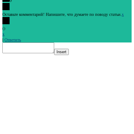
0
Оставьте комментарий! Напишите, что думаете по поводу статьи.
x
(
)
x
|
Ответить
Insert