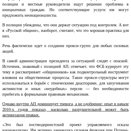
полиции и местные руководители ищут решение проблемы в
инициативах граждан. Но соответствующие услуги им могут
предложить неонационалисты.
В полиции убеждены, что они держат ситуацию под контролем. А вот
в «Русской общине», наоборот, считают, что это хорошая практика для
них.
Речь фактически идет о создании прокси-групп для любых силовых
акций.
В самой администрации президента за ситуацией следят с опаской.
Источник, знакомый с позицией АП, отмечает, что ФСБ курирует эту
тему и рассматривает «общинников» как подконтрольный инструмент
влияния на общественные процессы. Такие прокси-структуры могут
использоваться в борьбе с этническими диаспорами, для запугивания
активистов и иных «неудобных» персон — без необходимости
прибегать к формальным правовым механизмам.
Однако внутри АП доминирует тревога, а не одобрение: опыт в начале
2010-х годов показал, насколько разрушительной может быть
активизация правых.
«Это был постмодернистский проект управляемого оскала
национализма. Им активно занималась силовая фракция при Путине-