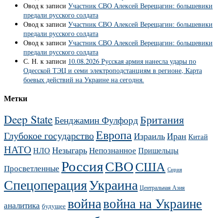
Овод
к записи
Участник СВО Алексей Верещагин: большевики
предали русского солдата
Овод
к записи
Участник СВО Алексей Верещагин: большевики
предали русского солдата
Овод
к записи
Участник СВО Алексей Верещагин: большевики
предали русского солдата
С. Н.
к записи
10.08.2026 Русская армия нанесла удары по
Одесской ТЭЦ и семи электроподстанциям в регионе, Карта
боевых действий на Украине на сегодня.
Метки
Deep State
Британия
Бенджамин Фулфорд
Европа
Глубокое государство
Израиль
Иран
Китай
НАТО
Незыгарь
Непознанное
НЛО
Пришельцы
Россия
СВО
США
Просветленные
Сирия
Украина
Спецоперация
Центральная Азия
война
война на Украине
аналитика
будущее