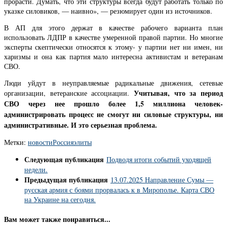
прорасти. Думать, что эти структуры всегда будут работать только по
указке силовиков, — наивно», — резюмирует один из источников.
В АП для этого держат в качестве рабочего варианта план
использовать ЛДПР в качестве умеренной правой партии. Но многие
эксперты скептически относятся к этому- у партии нет ни имен, ни
харизмы и она как партия мало интересна активистам и ветеранам
СВО.
Люди уйдут в неуправляемые радикальные движения, сетевые
Учитывая, что за период
организации, ветеранские ассоциации.
СВО через нее прошло более 1,5 миллиона человек-
администрировать процесс не смогут ни силовые структуры, ни
административные. И это серьезная проблема.
Метки:
новости
Россия
элиты
Следующая публикация
Подводя итоги событий уходящей
недели.
Предыдущая публикация
13.07.2025 Направление Сумы —
русская армия с боями прорвалась к в Мирополье. Карта СВО
на Украине на сегодня.
Вам может также понравиться...