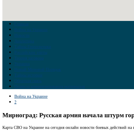
Главная
Война на Украине
Новости
Аналитика
Тайны Геополитики
Российские элиты
Теория заговора
Украина
Новый Мировой Порядок
Тайны истории
Обратная связь
Правила комментирования материалов
Война на Украине
2
Мирноград: Русская армия начала штурм горо
Карта СВО на Украине на сегодня онлайн новости боевых действий на в