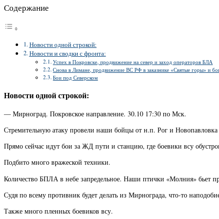
Содержание
Новости одной строкой:
Новости и сводки с фронта:
Успех в Покровске, продвижение на север и заход операторов БЛА
Снова в Лимане, продвижение ВС РФ в заказнике «Святые горы» и бо
Бои под Северском
Новости одной строкой:
— Мирноград. Покровское направление. 30.10 17:30 по Мск.
Стремительную атаку провели наши бойцы от н.п. Рог и Новопавловк
Прямо сейчас идут бои за ЖД пути и станцию, где боевики всу обустр
Подбито много вражеской техники.
Количество БПЛА в небе запредельное. Наши птички «Молния» бьет пр
Судя по всему противник будет делать из Мирнограда, что-то наподоби
Также много пленных боевиков всу.