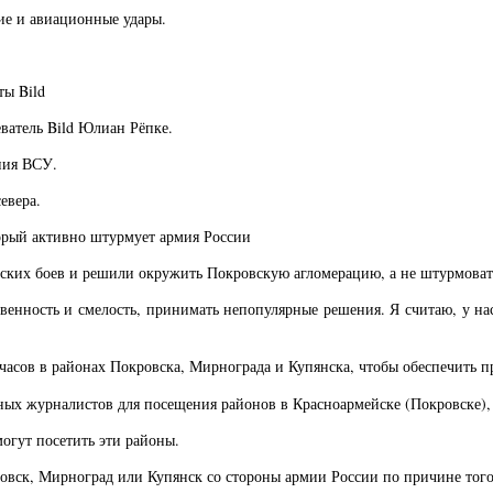
ие и авиационные удары.
ты Bild
ватель Bild Юлиан Рёпке.
ния ВСУ.
евера.
орый активно штурмует армия России
одских боев и решили окружить Покровскую агломерацию, а не штурмоват
твенность и смелость, принимать непопулярные решения. Я считаю, у нас
6 часов в районах Покровска, Мирнограда и Купянска, чтобы обеспечит
ых журналистов для посещения районов в Красноармейске (Покровске),
гут посетить эти районы.
ск, Мирноград или Купянск со стороны армии России по причине того, 