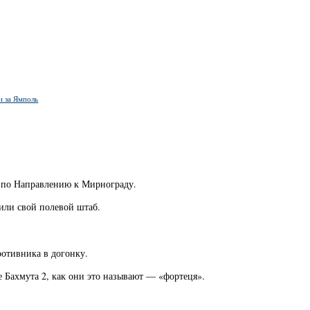
и за Ямполь
а по Направлению к Мирнограду.
оили свой полевой штаб.
отивника в догонку.
е Бахмута 2, как они это называют — «фортеця».