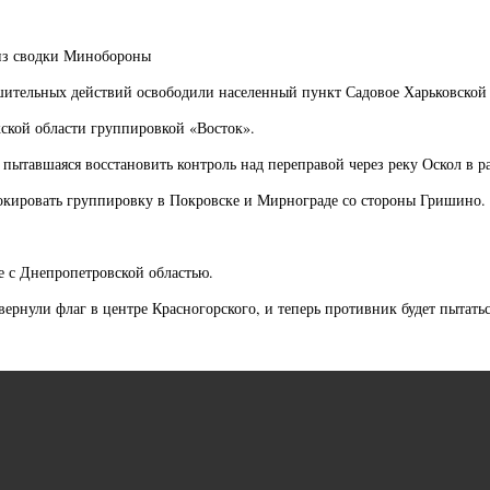
 из сводки Минобороны
шительных действий освободили населенный пункт Садовое Харьковской 
ской области группировкой «Восток».
ытавшаяся восстановить контроль над переправой через реку Оскол в ра
окировать группировку в Покровске и Мирнограде со стороны Гришино.
е с Днепропетровской областью.
рнули флаг в центре Красногорского, и теперь противник будет пытатьс