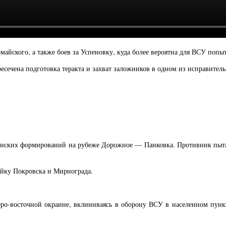
айского, а также боев за Успеновку, куда более вероятна для ВСУ попыт
сечена подготовка теракта и захват заложников в одном из исправител
нских формирований на рубеже Дорожное — Панковка. Противник пытает
ройку Покровска и Мирнограда.
ро-восточной окраине, вклиниваясь в оборону ВСУ в населенном пункт