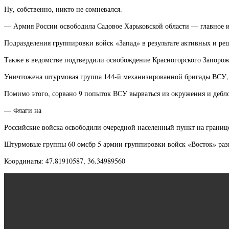
Ну, собственно, никто не сомневался.
— Армия России освободила Садовое Харьковской области — главное
Подразделения группировки войск «Запад» в результате активных и ре
Также в ведомстве подтвердили освобождение Красногорского Запорож
Уничтожена штурмовая группа 144-й механизированной бригады ВСУ, п
Помимо этого, сорвано 9 попыток ВСУ вырваться из окружения и дебл
— Флаги на
Российские войска освободили очередной населенный пункт на границ
Штурмовые группы 60 омсбр 5 армии группировки войск «Восток» разве
Координаты: 47.81910587, 36.34989560