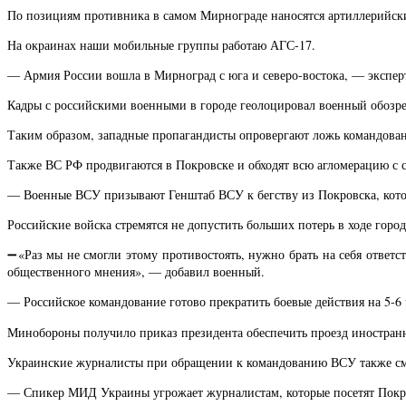
По позициям противника в самом Мирнограде наносятся артиллерийск
На окраинах наши мобильные группы работаю АГС-17.
— Армия России вошла в Мирноград с юга и северо-востока, — экспер
Кадры с российскими военными в городе геолоцировал военный обозре
Таким образом, западные пропагандисты опровергают ложь командова
Также ВС РФ продвигаются в Покровске и обходят всю агломерацию с с
— Военные ВСУ призывают Генштаб ВСУ к бегству из Покровска, кот
Российские войска стремятся не допустить больших потерь в ходе гор
➖«Раз мы не смогли этому противостоять, нужно брать на себя ответс
общественного мнения», — добавил военный.
— Российское командование готово прекратить боевые действия на 5-
Минобороны получило приказ президента обеспечить проезд иностранн
Украинские журналисты при обращении к командованию ВСУ также смо
— Спикер МИД Украины угрожает журналистам, которые посетят Покров