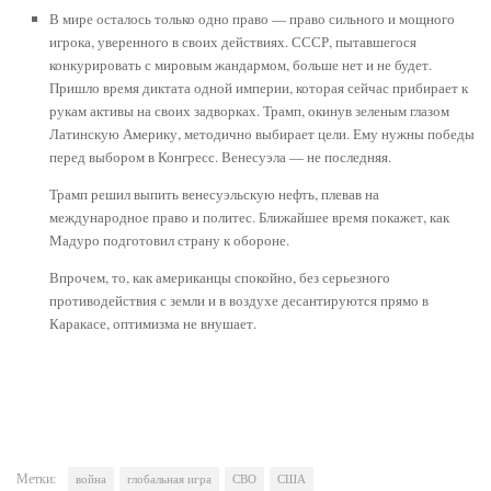
В мире осталось только одно право — право сильного и мощного
игрока, уверенного в своих действиях. СССР, пытавшегося
конкурировать с мировым жандармом, больше нет и не будет.
Пришло время диктата одной империи, которая сейчас прибирает к
рукам активы на своих задворках. Трамп, окинув зеленым глазом
Латинскую Америку, методично выбирает цели. Ему нужны победы
перед выбором в Конгресс. Венесуэла — не последняя.
Трамп решил выпить венесуэльскую нефть, плевав на
международное право и политес. Ближайшее время покажет, как
Мадуро подготовил страну к обороне.
Впрочем, то, как американцы спокойно, без серьезного
противодействия с земли и в воздухе десантируются прямо в
Каракасе, оптимизма не внушает.
Метки:
война
глобальная игра
СВО
США