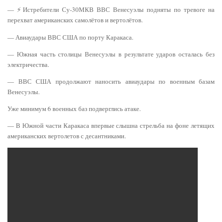
— ⚡️Истребители Су-30МКВ ВВС Венесуэлы подняты по тревоге на
перехват американских самолётов и вертолётов.
— Авиаудары ВВС США по порту Каракаса.
— Южная часть столицы Венесуэлы в результате ударов осталась без
электричества.
— ВВС США продолжают наносить авиаудары по военным базам
Венесуэлы.
Уже минимум 6 военных баз подверглись атаке.
— В Южной части Каракаса впервые слышна стрельба на фоне летящих
американских вертолетов с десантниками.