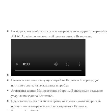
На кадрах, как сообщается, атака американского ударного вертолёта
AH-64 Apache по неизвестной цели на севере Венесуэлы.
Началась массовая эвакуация людей из Каракаса. В городе, где
почти нет света, началась давка и пробки.
Атакованы здания Министерства обороны Венесуэлы и отдельно
ударили по зданию Генштаба.
Представитель американской армии отказалась комментировать
причастность американских сил к взрывам в Каракасе.