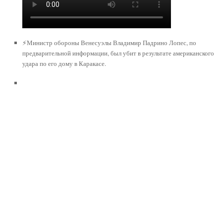
⚡️Министр обороны Венесуэлы Владимир Падрино Лопес, по
предварительной информации, был убит в результате американского
удара по его дому в Каракасе.