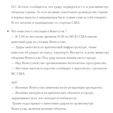
П.С. Кстати, сообщается, что удару подвергся в т.ч. и дом министра
обороны страны. То есть желание уничтожить руководство страны
в первые минуты у американцев было (улики сами за себя говорят).
И это логично и традиционно со стороны США.
Что известно о ситуации в Венесуэле ?
— В 2:00 по местному времени (9:00 по МСК) США начали
ракетный удар по столице Венесуэлы;
— Удары наносятся по критической инфраструктуре, также
известно об ударах по порту, аэропорту Игуэроте, и дому министра
обороны Венесуэлы. Под удар попала южная часть города;
— Над Венесуэлой уже организованно бесполетное пространство;
— Местные жители в соцсетях сообщают о вертолетах с десантом
ВС США.
upd:
— Военные Венесуэлы замечены возле резиденции президента;
— Военные находятся на критических объектах в городе,
задерживают всех, кто находится поблизости.
-Трамп отдал приказ о нанесении ударов по целям внутри
Венесуэлы, включая военные объекты.