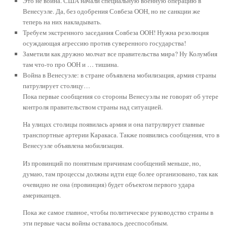
Это не война. США начали специальную военную операцию в
Венесуэле. Да, без одобрения Совбеза ООН, но не санкции же
теперь на них накладывать.
Требуем экстренного заседания Совбеза ООН! Нужна резолюция
осуждающая агрессию против суверенного государства!
Заметили как дружно молчат все правительства мира? Ну Колумбия
там что-то про ООН и … тишина.
Война в Венесуэле: в стране объявлена мобилизация, армия страны
патрулирует столицу…
Пока первые сообщения со стороны Венесуэлы не говорят об утере
контроля правительством страны над ситуацией.
На улицах столицы появилась армия и она патрулирует главные
транспортные артерии Каракаса. Также появились сообщения, что в
Венесуэле объявлена мобилизация.
Из провинций по понятным причинам сообщений меньше, но,
думаю, там процессы должны идти еще более организовано, так как
очевидно не она (провинция) будет объектом первого удара
американцев.
Пока же самое главное, чтобы политическое руководство страны в
эти первые часы войны оставалось дееспособным.