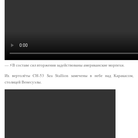
— ⚡️В составе сил вторжения задействованы американские морпехи.
Их вертолёты CH-53 Sea Stallion замечены в небе над Каракасом,
столицей Венесуэлы.