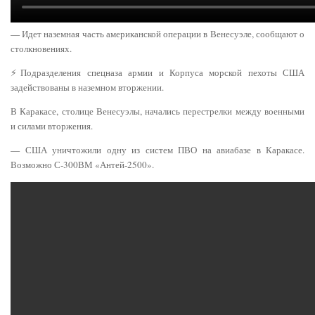
— Идет наземная часть американской операции в Венесуэле, сообщают о
столкновениях.
⚡️Подразделения спецназа армии и Корпуса морской пехоты США
задействованы в наземном вторжении.
В Каракасе, столице Венесуэлы, начались перестрелки между военными
и силами вторжения.
— США уничтожили одну из систем ПВО на авиабазе в Каракасе.
Возможно С-300ВМ «Антей-2500».