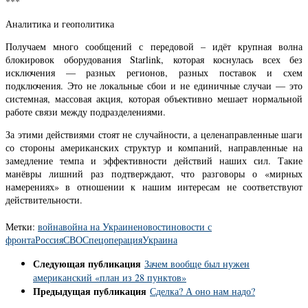
***
Аналитика и геополитика
Получаем много сообщений с передовой – идёт крупная волна
блокировок оборудования Starlink, которая коснулась всех без
исключения — разных регионов, разных поставок и схем
подключения. Это не локальные сбои и не единичные случаи — это
системная, массовая акция, которая объективно мешает нормальной
работе связи между подразделениями.
За этими действиями стоят не случайности, а целенаправленные шаги
со стороны американских структур и компаний, направленные на
замедление темпа и эффективности действий наших сил. Такие
манёвры лишний раз подтверждают, что разговоры о «мирных
намерениях» в отношении к нашим интересам не соответствуют
действительности.
Метки:
война
война на Украине
новости
новости с
фронта
Россия
СВО
Спецоперация
Украина
Следующая публикация
Зачем вообще был нужен
американский «план из 28 пунктов»
Предыдущая публикация
Сделка? А оно нам надо?