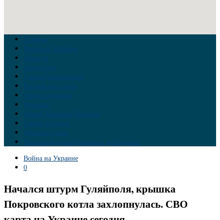
Главная
Война на Украине
Новости
Аналитика
Тайны Геополитики
Российские элиты
Теория заговора
Украина
Новый Мировой Порядок
Тайны истории
Обратная связь
Правила комментирования материалов
Война на Украине
0
Начался штурм Гуляйполя, крышка
Покровского котла захлопнулась. СВО
карта на Украине сегодня.