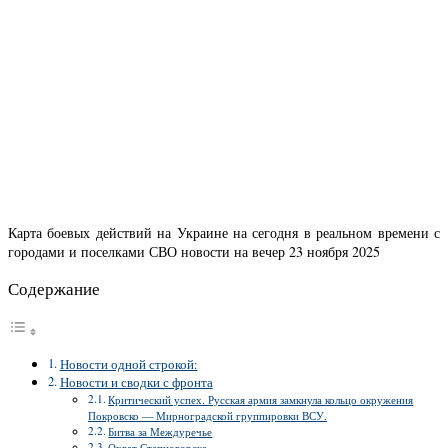
Карта боевых действий на Украине на сегодня в реальном времени с
городами и поселками СВО новости на вечер 23 ноября 2025
Содержание
Новости одной строкой:
Новости и сводки с фронта
Критический успех. Русская армия замкнула кольцо окружения
Покровско — Мирноградской группировки ВСУ.
Битва за Междуречье
Охват Степногорска