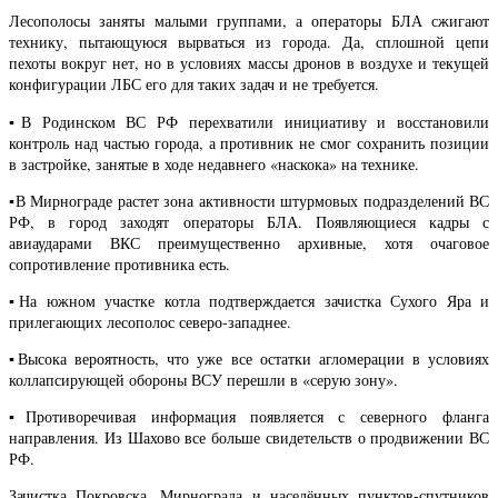
Лесополосы заняты малыми группами, а операторы БЛА сжигают
технику, пытающуюся вырваться из города. Да, сплошной цепи
пехоты вокруг нет, но в условиях массы дронов в воздухе и текущей
конфигурации ЛБС его для таких задач и не требуется.
▪️В Родинском ВС РФ перехватили инициативу и восстановили
контроль над частью города, а противник не смог сохранить позиции
в застройке, занятые в ходе недавнего «наскока» на технике.
▪️В Мирнограде растет зона активности штурмовых подразделений ВС
РФ, в город заходят операторы БЛА. Появляющиеся кадры с
авиаударами ВКС преимущественно архивные, хотя очаговое
сопротивление противника есть.
▪️На южном участке котла подтверждается зачистка Сухого Яра и
прилегающих лесополос северо-западнее.
▪️Высока вероятность, что уже все остатки агломерации в условиях
коллапсирующей обороны ВСУ перешли в «серую зону».
▪️Противоречивая информация появляется с северного фланга
направления. Из Шахово все больше свидетельств о продвижении ВС
РФ.
Зачистка Покровска, Мирнограда и населённых пунктов-спутников