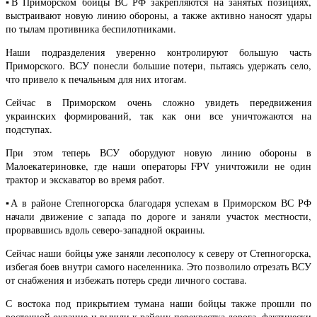
▪️В Приморском бойцы ВС РФ закрепляются на занятых позициях,
выстраивают новую линию обороны, а также активно наносят удары
по тылам противника беспилотниками.
Наши подразделения уверенно контролируют большую часть
Приморского. ВСУ понесли большие потери, пытаясь удержать село,
что привело к печальным для них итогам.
Сейчас в Приморском очень сложно увидеть передвижения
украинских формирований, так как они все уничтожаются на
подступах.
При этом теперь ВСУ оборудуют новую линию обороны в
Малоекатериновке, где наши операторы FPV уничтожили не один
трактор и экскаватор во время работ.
▪️А в районе Степногорска благодаря успехам в Приморском ВС РФ
начали движение с запада по дороге и заняли участок местности,
прорвавшись вдоль северо-западной окраины.
Сейчас наши бойцы уже заняли лесополосу к северу от Степногорска,
избегая боев внутри самого населенника. Это позволило отрезать ВСУ
от снабжения и избежать потерь среди личного состава.
С востока под прикрытием тумана наши бойцы также прошли по
восточной окраине и вышли к району перекрестка дорога, фактически