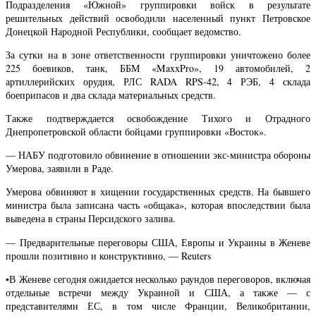
Подразделения «Южной» группировки войск в результате
решительных действий освободили населенный пункт Петровское
Донецкой Народной Республики, сообщает ведомство.
За сутки на в зоне ответственности группировки уничтожено более
225 боевиков, танк, ББМ «MaxxPro», 19 автомобилей, 2
артиллерийских орудия, РЛС RADA RPS-42, 4 РЭБ, 4 склада
боеприпасов и два склада материальных средств.
Также подтверждается освобождение Тихого и Отрадного
Днепропетровской области бойцами группировки «Восток».
— НАБУ подготовило обвинение в отношении экс-министра обороны
Умерова, заявили в Раде.
Умерова обвиняют в хищении государственных средств. На бывшего
министра была записана часть «общака», которая впоследствии была
выведена в страны Персидского залива.
— Предварительные переговоры США, Европы и Украины в Женеве
прошли позитивно и конструктивно, — Reuters
▪️В Женеве сегодня ожидается несколько раундов переговоров, включая
отдельные встречи между Украиной и США, а также — с
представителями ЕС, в том числе Франции, Великобритании,