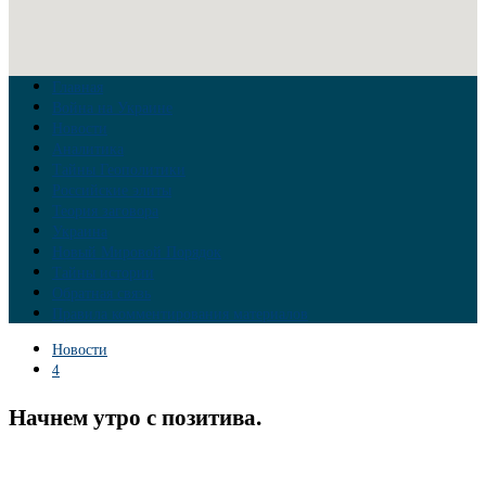
Главная
Война на Украине
Новости
Аналитика
Тайны Геополитики
Российские элиты
Теория заговора
Украина
Новый Мировой Порядок
Тайны истории
Обратная связь
Правила комментирования материалов
Новости
4
Начнем утро с позитива.