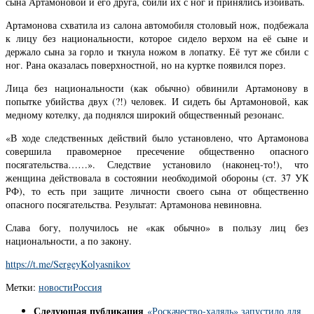
сына Артамоновой и его друга, сбили их с ног и принялись избивать.
Артамонова схватила из салона автомобиля столовый нож, подбежала
к лицу без национальности, которое сидело верхом на её сыне и
держало сына за горло и ткнула ножом в лопатку. Её тут же сбили с
ног. Рана оказалась поверхностной, но на куртке появился порез.
Лица без национальности (как обычно) обвинили Артамонову в
попытке убийства двух (?!) человек. И сидеть бы Артамоновой, как
медному котелку, да поднялся широкий общественный резонанс.
«В ходе следственных действий было установлено, что Артамонова
совершила правомерное пресечение общественно опасного
посягательства……». Следствие установило (наконец-то!), что
женщина действовала в состоянии необходимой обороны (ст. 37 УК
РФ), то есть при защите личности своего сына от общественно
опасного посягательства. Результат: Артамонова невиновна.
Слава богу, получилось не «как обычно» в пользу лиц без
национальности, а по закону.
https://t.me/SergeyKolyasnikov
Метки:
новости
Россия
Следующая публикация
«Роскачество-халяль» запустило для