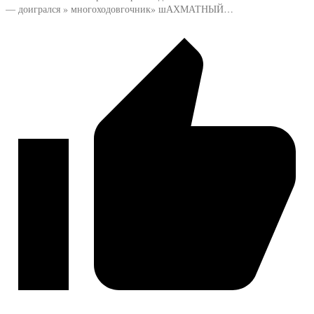
— доигрался » многоходовгочник» шАХМАТНЫЙ…