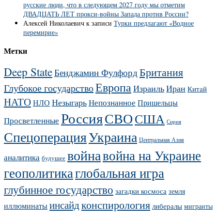
русские люди, что в следующем 2027 году мы отметим
ДВАДЦАТЬ ЛЕТ прокси-войны Запада против России?
Алексей Николаевич
к записи
Турки предлагают «Водное
перемирие»
Метки
Deep State
Британия
Бенджамин Фулфорд
Европа
Глубокое государство
Израиль
Иран
Китай
НАТО
Незыгарь
Непознанное
НЛО
Пришельцы
Россия
СВО
США
Просветленные
Сирия
Украина
Спецоперация
Центральная Азия
война
война на Украине
аналитика
будущее
геополитика
глобальная игра
глубинное государство
загадки космоса
земля
конспирология
инсайд
иллюминаты
либералы
мигранты