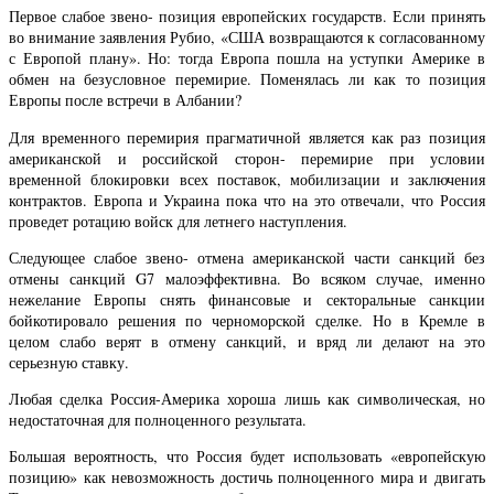
Первое слабое звено- позиция европейских государств. Если принять
во внимание заявления Рубио, «США возвращаются к согласованному
с Европой плану». Но: тогда Европа пошла на уступки Америке в
обмен на безусловное перемирие. Поменялась ли как то позиция
Европы после встречи в Албании?
Для временного перемирия прагматичной является как раз позиция
американской и российской сторон- перемирие при условии
временной блокировки всех поставок, мобилизации и заключения
контрактов. Европа и Украина пока что на это отвечали, что Россия
проведет ротацию войск для летнего наступления.
Следующее слабое звено- отмена американской части санкций без
отмены санкций G7 малоэффективна. Во всяком случае, именно
нежелание Европы снять финансовые и секторальные санкции
бойкотировало решения по черноморской сделке. Но в Кремле в
целом слабо верят в отмену санкций, и вряд ли делают на это
серьезную ставку.
Любая сделка Россия-Америка хороша лишь как символическая, но
недостаточная для полноценного результата.
Большая вероятность, что Россия будет использовать «европейскую
позицию» как невозможность достичь полноценного мира и двигать