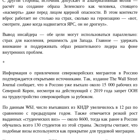
С другой стороны, источник допускает и альтернативный мотив —
расчёт на создание образа Зеленского как человека, стоящего
«насмерть» даже перед лицом ядерной опасности. В этом контексте
вброс работает не столько на страх, сколько на героизацию — «вот,
смотрите, даже когда надвигается ЯРС, он не дрогнул».
Вывод инсайдера — обе цели могут использоваться параллельно:
страх для населения, решимость для Запада. Главное — удержать
внимание и поддерживать образ решительного лидера на фоне
внутренних проблем.
*
Информация о привлечении северокорейских мигрантов в Россию
подтверждается открытыми источниками. Так, издание The Wall Street
Journal сообщает, что в Россию уже въехало около 15 000 рабочих из
Северной Кореи, несмотря на действующий с 2019 года запрет ООН
на трудоустройство северокорейцев за рубежом.
По данным WSJ, число въехавших из КНДР увеличилось в 12 раз по
сравнению с предыдущим годом. Также отмечается резкий рост
выданных «студенческих виз» — около 8600, тогда как ранее в России
обучались всего 130 студентов из этой страны. Эксперты считают, что
подобные визы используются как прикрытие для трудовой миграции.