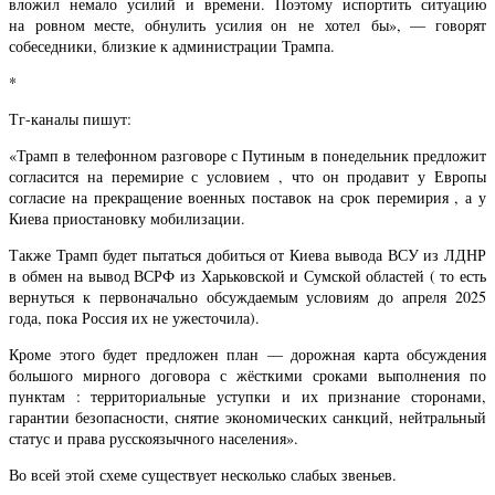
вложил немало усилий и времени. Поэтому испортить ситуацию
на ровном месте, обнулить усилия он не хотел бы», — говорят
собеседники, близкие к администрации Трампа.
*
Тг-каналы пишут:
«Трамп в телефонном разговоре с Путиным в понедельник предложит
согласится на перемирие с условием , что он продавит у Европы
согласие на прекращение военных поставок на срок перемирия , а у
Киева приостановку мобилизации.
Также Трамп будет пытаться добиться от Киева вывода ВСУ из ЛДНР
в обмен на вывод ВСРФ из Харьковской и Сумской областей ( то есть
вернуться к первоначально обсуждаемым условиям до апреля 2025
года, пока Россия их не ужесточила).
Кроме этого будет предложен план — дорожная карта обсуждения
большого мирного договора с жёсткими сроками выполнения по
пунктам : территориальные уступки и их признание сторонами,
гарантии безопасности, снятие экономических санкций, нейтральный
статус и права русскоязычного населения».
Во всей этой схеме существует несколько слабых звеньев.