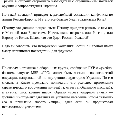
Трампа в сторону стороннего наблюдателя с ограничением поставок
оружия и сопровождения Украины.
Но такой сценарий приведет к дальнейшей эскалации конфликта по
линии Россия-Европа. И в это все больше будет вовлекаться Китай.
(Трампу это должно понравиться: Пекину придется решать- с кем он,
с Москвой или Брюсселем. И есть шанс оторвать или Россию, или
Европу от Китая. Шанс, что это будет Россия- большой).
Надо ли говорить, что исторически конфликт России с Европой имеет
массу негативных последствий для будущего.
*
По словам источника в оборонных кругах, сообщение ГУР о «учебно-
боевом» запуске МБР «ЯРС» может быть частью психологической
операции, направленной на внутреннюю аудиторию Украины. По его
словам, в Киеве прекрасно понимают, что реальное применение
стратегического вооружения приведёт к ответу глобального масштаба,
а значит, риск крайне низок. Однако угроза «ядерной зимы» —
удобный инструмент давления на уставшее население, чтобы склонить
его к принятию любого «мира», даже если он продиктован
невыгодными условиями.