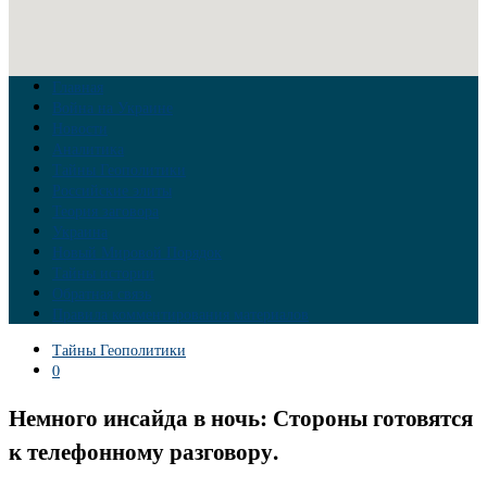
Главная
Война на Украине
Новости
Аналитика
Тайны Геополитики
Российские элиты
Теория заговора
Украина
Новый Мировой Порядок
Тайны истории
Обратная связь
Правила комментирования материалов
Тайны Геополитики
0
Немного инсайда в ночь: Стороны готовятся
к телефонному разговору.