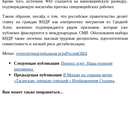
Кроме того, источник WSJ ссылается на южнокорейскую разведку,
подтверждающую масштабы притока северокорейских рабочих.
Таким образом, инсайд о том, что российское правительство делает
ставку на граждан КНДР как альтернативу мигрантам из Средней
Азии, косвенно подтверждается рядом признаков, которые уже
публично фиксируются в международных СМИ. Обоснования выбора
КНДР также логичны: высокая трудовая дисциплина, идеологическая
совместимость и низкий риск дестабилизации.
Метки:
геополитика
глобальная игра
Россия
США
Следующая публикация
Процесс идет. Наша позиция
неизменна.
Предыдущая публикация
В Москве на станции метро
«Таганская» открыли горельеф с Изображением Сталина.
Вам может также понравиться...