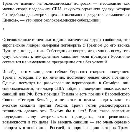
Трампом именно на экономических вопросах — необходимо как
можно скорее предложить США какую-то серьезную сделку, которая
бы перебила для американцев по значимости ресурсное соглашение с
Киевом», — уточняют околокремлевские собеседники.
*
Осведомленные источники в дипломатических кругах сообщили, что
европейские лидеры намерены поговорить с Трампом до его звонка
Путину в понедельник. Собеседники говорят, что, судя по всему, его
будут склонять к немедленным санкциям, если президент России не
согласится на немедленное прекращение огня без условий.
Инсайдеры отмечают, что сейчас Евросоюз озадачен поведением
Трампа, который, по их мнению, постоянно меняет свою позицию.
Однако, несмотря на разочарование переговорами в Стамбуле, они
еще сомневаются, что лидер США пойдет на введение новых жестких
санкций для РФ. Есть позиция Трампа и есть позиция Европейского
Союза. «Сегодня Белый дом не готов в целом вводить какие-то
жесткие санкции против России. Трамп готов демонстрировать
готовность сделать это. Почему бы и нет? Если такое заявление
подчеркнет силу американского президента, его решимость,
возможности и так далее. Но вводить санкции — это очень серьезно
испортить отношения с Россией, в нормализацию которых Трамп