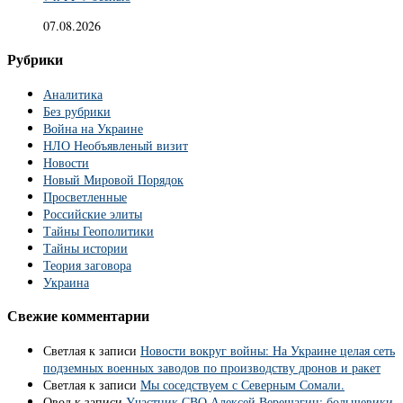
07.08.2026
Рубрики
Аналитика
Без рубрики
Война на Украине
НЛО Необъявленый визит
Новости
Новый Мировой Порядок
Просветленные
Российские элиты
Тайны Геополитики
Тайны истории
Теория заговора
Украина
Свежие комментарии
Светлая
к записи
Новости вокруг войны: На Украине целая сеть
подземных военных заводов по производству дронов и ракет
Светлая
к записи
Мы соседствуем с Северным Сомали.
Овод
к записи
Участник СВО Алексей Верещагин: большевики