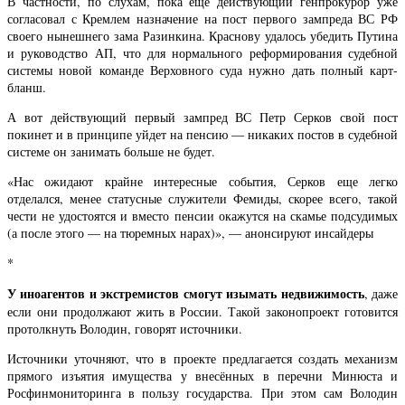
В частности, по слухам, пока еще действующий генпрокурор уже
согласовал с Кремлем назначение на пост первого зампреда ВС РФ
своего нынешнего зама Разинкина. Краснову удалось убедить Путина
и руководство АП, что для нормального реформирования судебной
системы новой команде Верховного суда нужно дать полный карт-
бланш.
А вот действующий первый зампред ВС Петр Серков свой пост
покинет и в принципе уйдет на пенсию — никаких постов в судебной
системе он занимать больше не будет.
«Нас ожидают крайне интересные события, Серков еще легко
отделался, менее статусные служители Фемиды, скорее всего, такой
чести не удостоятся и вместо пенсии окажутся на скамье подсудимых
(а после этого — на тюремных нарах)», — анонсируют инсайдеры
*
У иноагентов и экстремистов смогут изымать недвижимость
, даже
если они продолжают жить в России. Такой законопроект готовится
протолкнуть Володин, говорят источники.
Источники уточняют, что в проекте предлагается создать механизм
прямого изъятия имущества у внесённых в перечни Минюста и
Росфинмониторинга в пользу государства. При этом сам Володин