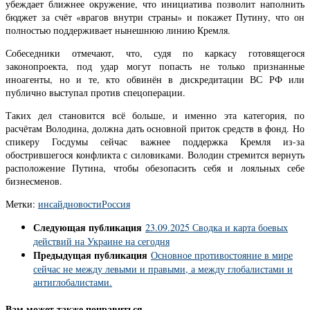
убеждает ближнее окружение, что инициатива позволит наполнить
бюджет за счёт «врагов внутри страны» и покажет Путину, что он
полностью поддерживает нынешнюю линию Кремля.
Собеседники отмечают, что, судя по каркасу готовящегося
законопроекта, под удар могут попасть не только признанные
иноагенты, но и те, кто обвинён в дискредитации ВС РФ или
публично выступал против спецоперации.
Таких дел становится всё больше, и именно эта категория, по
расчётам Володина, должна дать основной приток средств в фонд. Но
спикеру Госдумы сейчас важнее поддержка Кремля из-за
обострившегося конфликта с силовиками. Володин стремится вернуть
расположение Путина, чтобы обезопасить себя и лояльных себе
бизнесменов.
Метки:
инсайд
новости
Россия
Следующая публикация
23.09.2025 Сводка и карта боевых
действий на Украине на сегодня
Предыдущая публикация
Основное противостояние в мире
сейчас не между левыми и правыми, а между глобалистами и
антиглобалистами.
Вам может также понравиться...