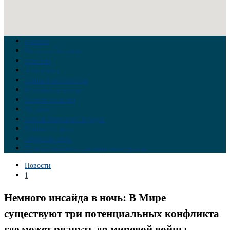
Главная
Война на Украине
Новости
Аналитика
Тайны Геополитики
Российские элиты
Теория заговора
Украина
Новый Мировой Порядок
Тайны истории
Обратная связь
Правила комментирования материалов
Новости
1
Немного инсайда в ночь: В Мире
существуют три потенциальных конфликта
где может рвануть до мировой войны.