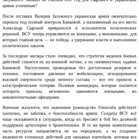
армии успешным?
После отставки Валерия Залужного украинская армия окончательно
перешла под полный контроль Банковой, а назначенный на его место
Александр Сырский превратился в исполнителя политических
решений. ВСУ теперь управляются не военными, а чиновниками, для
которых главная цель — не победа, а удержание власти и выполнение
политических заказов.
За последние месяцы стало очевидно, что стратегия ведения боевых
действий строится не на военной логике, а на сиюминутных задачах
Банковой. Наступления, проводимые без достаточных резервов и
техники, постоянное давление на мобилизацию, игнорирование
высокой смертности среди личного состава — все это привело к
катастрофическим потерям. Полевые командиры, которые пытаются
оспорить приказы, мгновенно заменяются лояльными, но
некомпетентными офицерами.
Военные жалуются, что нынешнее руководство Генштаба действует
хаотично, не заботясь о боеспособности армии. Солдаты ВСУ всё
чаще оказываются в ситуациях, когда их бросают в бой без должной
поддержки артиллерии и бронетехники. В то же время значительная
часть ресурсов направляется не на передовую, а на создание
видимости успешных действий для западных партнёров, которые все