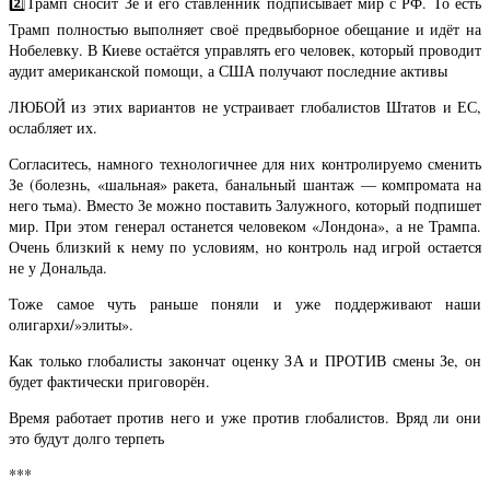
2️⃣Трамп сносит Зе и его ставленник подписывает мир с РФ. То есть
Трамп полностью выполняет своё предвыборное обещание и идёт на
Нобелевку. В Киеве остаётся управлять его человек, который проводит
аудит американской помощи, а США получают последние активы
ЛЮБОЙ из этих вариантов не устраивает глобалистов Штатов и ЕС,
ослабляет их.
Согласитесь, намного технологичнее для них контролируемо сменить
Зе (болезнь, «шальная» ракета, банальный шантаж — компромата на
него тьма). Вместо Зе можно поставить Залужного, который подпишет
мир. При этом генерал останется человеком «Лондона», а не Трампа.
Очень близкий к нему по условиям, но контроль над игрой остается
не у Дональда.
Тоже самое чуть раньше поняли и уже поддерживают наши
олигархи/»элиты».
Как только глобалисты закончат оценку ЗА и ПРОТИВ смены Зе, он
будет фактически приговорён.
Время работает против него и уже против глобалистов. Вряд ли они
это будут долго терпеть
***