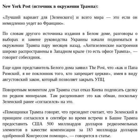
New York Post (источник в окружении Трампа):
«Лучший вариант для [Зеленского] и всего мира — это если он
немедленно уедет во Францию».
По словам другого источника издания в Белом доме, разговоры о
выборах и замене руководства Украины начали подниматься в
окружении Трампа пару месяцев назад. «Антизеленские настроения
широко распространены в Западном крыле (то есть офисе Трампа», —
говорит собеседник.
Еще один представитель Белого дома заявил The Post, что «как и Папа
Римский, я не поклонник того, кто запрещает церкви», имея в виду
августовский закон, который позволяет закрыть УПЦ.
Поворотным моментом для Трампа стал отказ Киева подписать сделку
по редким минералам. Там расценивают это как обман, поскольку
Зеленский ранее «согласился» на это.
«Помощники Трампа говорят, что президент считает, что Зеленский в
принципе согласился в сентябре во время встречи в Башне Трампа
предоставить США 500 миллиардов долларов редкоземельных
элементов в качестве компенсации за 183 миллиарда долларов
одобренной Конгрессом помощи», — говорится в статье.