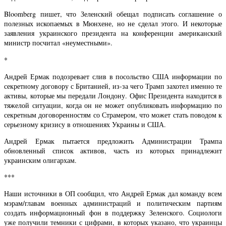
Bloomberg пишет, что Зеленский обещал подписать соглашение о
полезных ископаемых в Мюнхене, но не сделал этого. И некоторые
заявления украинского президента на конференции американский
министр посчитал «неуместными».
*
Андрей Ермак подозревает слив в посольство США информации по
секретному договору с Британией, из-за чего Трамп захотел именно те
активы, которые мы передали Лондону. Офис Президента находится в
тяжелой ситуации, когда он не может опубликовать информацию по
секретным договоренностям со Страмером, что может стать поводом к
серьезному кризису в отношениях Украины и США.
Андрей Ермак пытается предложить Администрации Трампа
обновленный список активов, часть из которых принадлежит
украинским олигархам.
***
Наши источники в ОП сообщил, что Андрей Ермак дал команду всем
мэрам/главам военных администраций и политическим партиям
создать информационный фон в поддержку Зеленского. Социологи
уже получили темники с цифрами, в которых указано, что украинцы