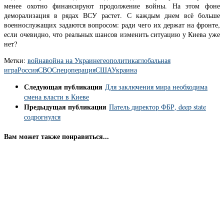
менее охотно финансируют продолжение войны. На этом фоне
деморализация в рядах ВСУ растет. С каждым днем всё больше
военнослужащих задаются вопросом: ради чего их держат на фронте,
если очевидно, что реальных шансов изменить ситуацию у Киева уже
нет?
Метки:
война
война на Украине
геополитика
глобальная
игра
Россия
СВО
Спецоперация
США
Украина
Следующая публикация
Для заключения мира необходима
смена власти в Киеве
Предыдущая публикация
Патель директор ФБР, deep state
содрогнулся
Вам может также понравиться...