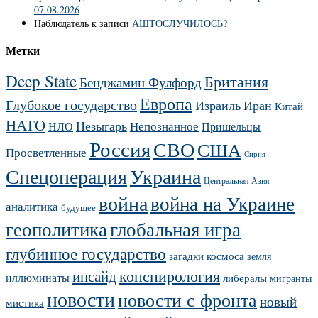
07.08.2026
Наблюдатель
к записи
АШТОСЛУЧИЛОСЬ?
Метки
Deep State
Британия
Бенджамин Фулфорд
Европа
Глубокое государство
Израиль
Иран
Китай
НАТО
Незыгарь
Непознанное
НЛО
Пришельцы
Россия
СВО
США
Просветленные
Сирия
Украина
Спецоперация
Центральная Азия
война
война на Украине
аналитика
будущее
геополитика
глобальная игра
глубинное государство
загадки космоса
земля
конспирология
инсайд
иллюминаты
либералы
мигранты
новости
новости с фронта
новый
мистика