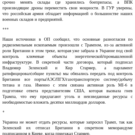
срочно менять склады где хранились боеприпасы, а ВПК
производящие дроны переместить свои мощности. В ГУР уверены,
что российская армия обладает информацией о большинстве наших
военных складов и предприятий.
***
Наши источники в ОП сообщил, что основные разногласия по
редкоземельным ископаемым произошли с Трампом, из-за активной
роли Британии в этом треке, которая уже забрала в Украине под свой
контроль ключевые объекты энергетической/промышленной
инфраструктуре. В секретной части договора, который подписал
Владимир Зеленский и Кир Стармер, а парламент
ратифицировал(общие пункты) мы обязались передать под контроль
Британии все порты/АЭС/ПГХ/газотранспортную систему/добычу
титана и газа. Именно с этим связана активная роль MI-6 в
подготовке ответа представителям США, которая вызвала гнев
Трампа, что ему предлагают уголь и неизведанные ресурсы с
необходимостью вложить десятки миллиардов долларов.
*
Украина не может отдать ресурсы, которые запросил Трамп, так как
Зеленский их отписал Британии в секретном меморандуме
подписанном в Киеве, когда приезжал Стармер.