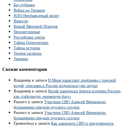
Без рубрики
Война на Украине
НЛО Необъявленый визит
Новости
Новый Мировой Порядок
Просветленные
Российские элиты
Тайны Геополитики
Тайны истории
Теория заговора
Украина
Свежие комментарии
Владимир
к записи
В Мире нарастают проблемы с пресной
водой, призывы к России поделиться уже звучат
Владимир
к записи
Китай панически боится потерять Россию,
как стабильную «кормовую базу»
Реалист
к записи
Участник СВО Алексей Верещагин:
большевики предали русского солдата
Реалист
к записи
Участник СВО Алексей Верещагин:
большевики предали русского солдата
Громоотвод
к записи
Как закончить СВО и предотвратить