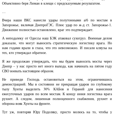
Объективно беря Лиман в клещи с предсказуемым результатом.
…
Вчера наши ВКС нанесли удары полутонными а/б по мостам в
Запорожье, включая ДнепроГЭС. Плюс удар по ж-д ст. Запорожье-1.
Движение полностью остановлено, враг это подтверждает.
А неподалеку от Одессы наш БЭК атаковал сухогруз. Военные делом
доказали, что могут выносить стратегическую логистику врага. Но
нам годами врали в глаза, что это невозможно. И писали кляузы на
тех, кто утверждал обратное.
Я же продолжаю утверждать, что мы будем выносить мосты через
Днепр – у нас просто нет иного выхода, как начинать на пятом году
СВО воевать настоящим образом.
Не приведи Господь остановиться на этом, ограничившись
демонстрацией. Мы в состоянии не прекращая ударов по глубокому
тылу Хунты выделить 30% КАБов и Гераней для нанесения
ежесуточных ударов по всем мостам. К концу июня логистика врага
рухнет. А следом, лишенная полноценного снабжения, рухнет и
оборона вояк Хунты на фронте.
Тут уж, повторяя Юру Подоляку, просто молюсь на то, чтобы у