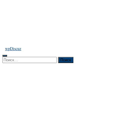
wpDiscuz
Найти: