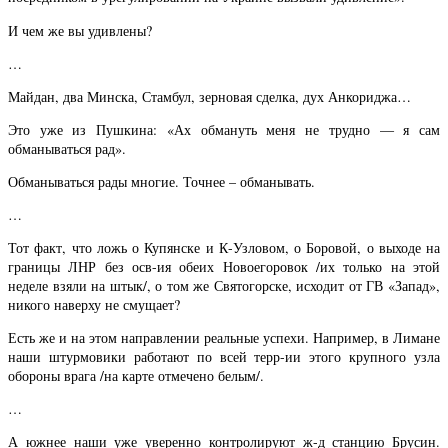
И чем же вы удивлены?
…
Майдан, два Минска, Стамбул, зерновая сделка, дух Анкориджа…
Это уже из Пушкина: «Ах обмануть меня не трудно — я сам
обманываться рад».
Обманываться рады многие. Точнее – обманывать.
…
Тот факт, что ложь о Купянске и К-Узловом, о Боровой, о выходе на
границы ЛНР без осв-ия обеих Новоегоровок /их только на этой
неделе взяли на штык/, о том же Святогорске, исходит от ГВ «Запад»,
никого наверху не смущает?
Есть же и на этом направлении реальные успехи. Например, в Лимане
наши штурмовики работают по всей терр-ии этого крупного узла
обороны врага /на карте отмечено белым/.
…
А южнее наши уже уверенно контролируют ж-д станцию Брусин.