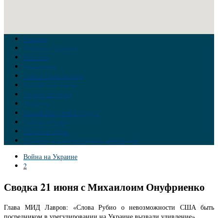
Главная
Война на Украине
Новости
Аналитика
Тайны Геополитики
Российские элиты
Теория заговора
Украина
Новый Мировой Порядок
Тайны истории
Обратная связь
Правила комментирования материалов
Война на Украине
2
Сводка 21 июня с Михаилоим Онуфриенко
Глава МИД Лавров: «Слова Рубио о невозможности США быть
посредником в урегулировании на Украине вызвали удивление».