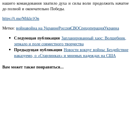
нашего командования хватило духа и силы воли продолжить начатое
до полной и окончательно Победы.
https://t.me/Mikle1On
Метки:
война
война на Украине
Россия
СВО
Спецоперация
Украина
Следующая публикация
Запланированный хаос: Волшебник,
зеркало и поле совместного творчества
Предыдущая публикация
Новости вокруг войны: Бездействие
наказуемо, о «Старлинках» и мнимых надеждах на США
Вам может также понравиться...