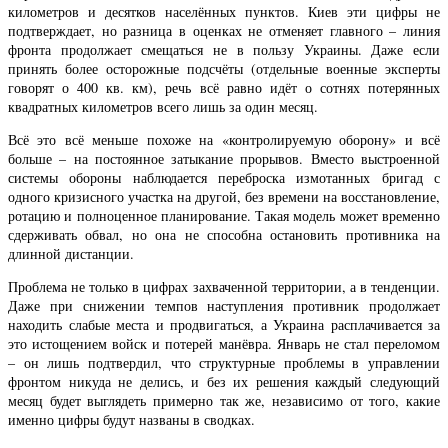
километров и десятков населённых пунктов. Киев эти цифры не
подтверждает, но разница в оценках не отменяет главного – линия
фронта продолжает смещаться не в пользу Украины. Даже если
принять более осторожные подсчёты (отдельные военные эксперты
говорят о 400 кв. км), речь всё равно идёт о сотнях потерянных
квадратных километров всего лишь за один месяц.
Всё это всё меньше похоже на «контролируемую оборону» и всё
больше – на постоянное затыкание прорывов. Вместо выстроенной
системы обороны наблюдается переброска измотанных бригад с
одного кризисного участка на другой, без времени на восстановление,
ротацию и полноценное планирование. Такая модель может временно
сдерживать обвал, но она не способна остановить противника на
длинной дистанции.
Проблема не только в цифрах захваченной территории, а в тенденции.
Даже при снижении темпов наступления противник продолжает
находить слабые места и продвигаться, а Украина расплачивается за
это истощением войск и потерей манёвра. Январь не стал переломом
– он лишь подтвердил, что структурные проблемы в управлении
фронтом никуда не делись, и без их решения каждый следующий
месяц будет выглядеть примерно так же, независимо от того, какие
именно цифры будут названы в сводках.