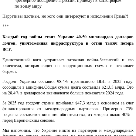
чрезмерное поощрение агрессии, приведут к катастрофам
по всему миру
Нарративы плотные, но кого они интересуют в исполнении Грэма?!
***
Каждый год войны стоит Украине 40-50 миллиардов долларов
долгов, уничтоженная инфраструктура и сотни тысяч потерь
ВСУ.
Единственный кого устраивает затяжная война-Зеленский и его
клиентела, которая сидит на коррупционных схемах и осваивает
бюджет.
Госдолг Украины составил 98,4% прогнозного ВВП в 2025 году,
сообщили в минфине.Общая сумма долга составила $213,3 млрд. Это
на 28,4% в долларовом эквиваленте больше показателя 2024 года.
За 2025 год госдолг страны прибавил $47,3 млрд в основном за счет
финансирования от международных партнеров. Примерно 75%
госдолга составляют внешние обязательства, из которых около 40% –
перед Европейским союзом.
Мы напомним, что Украине никто из партнеров и международных
фондов не списал долги, никого не волнует реальная поддержка