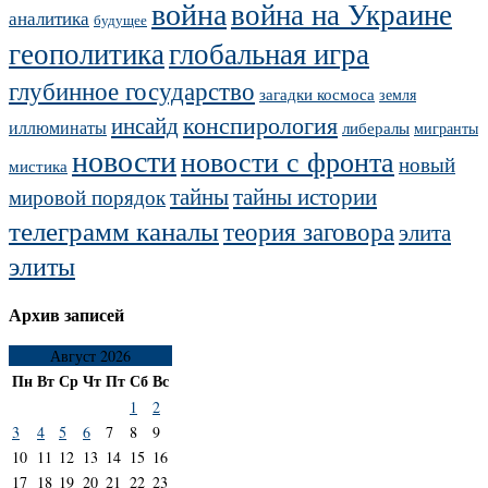
война
война на Украине
аналитика
будущее
геополитика
глобальная игра
глубинное государство
загадки космоса
земля
конспирология
инсайд
иллюминаты
либералы
мигранты
новости
новости с фронта
новый
мистика
тайны
тайны истории
мировой порядок
телеграмм каналы
теория заговора
элита
элиты
Архив записей
Август 2026
Пн
Вт
Ср
Чт
Пт
Сб
Вс
1
2
3
4
5
6
7
8
9
10
11
12
13
14
15
16
17
18
19
20
21
22
23