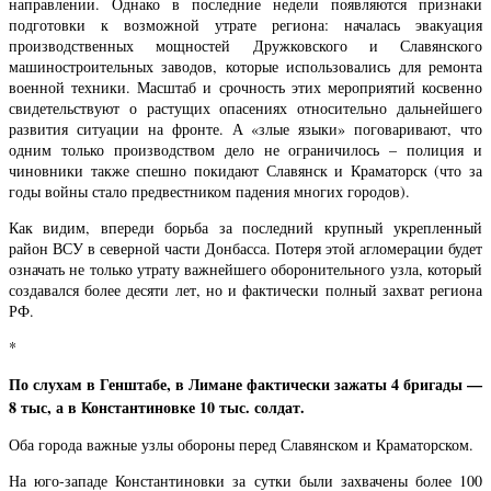
направлении. Однако в последние недели появляются признаки
подготовки к возможной утрате региона: началась эвакуация
производственных мощностей Дружковского и Славянского
машиностроительных заводов, которые использовались для ремонта
военной техники. Масштаб и срочность этих мероприятий косвенно
свидетельствуют о растущих опасениях относительно дальнейшего
развития ситуации на фронте. А «злые языки» поговаривают, что
одним только производством дело не ограничилось – полиция и
чиновники также спешно покидают Славянск и Краматорск (что за
годы войны стало предвестником падения многих городов).
Как видим, впереди борьба за последний крупный укрепленный
район ВСУ в северной части Донбасса. Потеря этой агломерации будет
означать не только утрату важнейшего оборонительного узла, который
создавался более десяти лет, но и фактически полный захват региона
РФ.
*
По слухам в Генштабе, в Лимане фактически зажаты 4 бригады —
8 тыс, а в Константиновке 10 тыс. солдат.
Оба города важные узлы обороны перед Славянском и Краматорском.
На юго-западе Константиновки за сутки были захвачены более 100