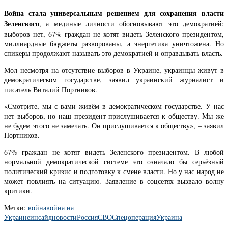
Война стала универсальным решением для сохранения власти
Зеленского
, а мединые личности обосновывают это демократией:
выборов нет, 67% граждан не хотят видеть Зеленского президентом,
миллиардные бюджеты разворованы, а энергетика уничтожена. Но
спикеры продолжают называть это демократией и оправдывать власть.
Мол несмотря на отсутствие выборов в Украине, украинцы живут в
демократическом государстве, заявил украинский журналист и
писатель Виталий Портников.
«Смотрите, мы с вами живём в демократическом государстве. У нас
нет выборов, но наш президент прислушивается к обществу. Мы же
не будем этого не замечать. Он прислушивается к обществу», – заявил
Портников.
67% граждан не хотят видеть Зеленского президентом. В любой
нормальной демократической системе это означало бы серьёзный
политический кризис и подготовку к смене власти. Но у нас народ не
может повлиять на ситуацию. Заявление в соцсетях вызвало волну
критики.
Метки:
война
война на
Украине
инсайд
новости
Россия
СВО
Спецоперация
Украина