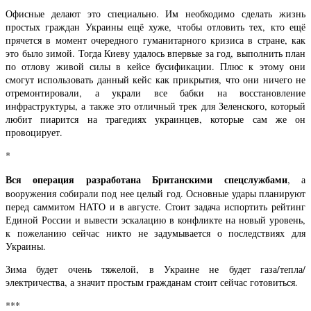
Офисные делают это специально. Им необходимо сделать жизнь
простых граждан Украины ещё хуже, чтобы отловить тех, кто ещё
прячется в момент очередного гуманитарного кризиса в стране, как
это было зимой. Тогда Киеву удалось впервые за год, выполнить план
по отлову живой силы в кейсе бусификации. Плюс к этому они
смогут использовать данный кейс как прикрытия, что они ничего не
отремонтировали, а украли все бабки на восстановление
инфраструктуры, а также это отличный трек для Зеленского, который
любит пиарится на трагедиях украинцев, которые сам же он
провоцирует.
*
Вся операция разработана Британскими спецслужбами
, а
вооружения собирали под нее целый год. Основные удары планируют
перед саммитом НАТО и в августе. Стоит задача испортить рейтинг
Единой России и вывести эскалацию в конфликте на новый уровень,
к пожеланию сейчас никто не задумывается о последствиях для
Украины.
Зима будет очень тяжелой, в Украине не будет газа/тепла/
электричества, а значит простым гражданам стоит сейчас готовиться.
***