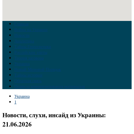
Главная
Война на Украине
Новости
Аналитика
Тайны Геополитики
Российские элиты
Теория заговора
Украина
Новый Мировой Порядок
Тайны истории
Обратная связь
Правила комментирования материалов
Украина
1
Новости, слухи, инсайд из Украины:
21.06.2026