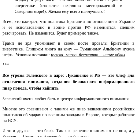
энергетике (открытие нефтяных месторождений в
Северном море!). Желаю ему всего наилучшего!
Всем, кто ожидает, что политика Британии по отношении к Украине
и её использованию в войне против РФ измениться, спешим
разочаровать. Не изменится. Будет примерно также.
Трамп не зря упоминает в своём посте провалы Британии в
энергетике. Слишком много на кону — Туманному Альбиону нужна
нефть. Условия поставки:
чужая, много, бесплатно… иначе обвал
***
Все угрозы Зеленского в адрес Лукашенко и РБ — это блеф для
отвлечения внимания, создания безопасного информационного
пиар повода, чтобы хайпить.
Зеленский очень любит быть в центре информационного внимания.
Многие это сравнивают с такими же пиар заявлениями российских
политиков об ударах по военным заводам в Европе, которые работают
на ВСУ.
И то и другое — это блеф. Так как решение принимают не они, а у
Кремля — Путин, а у Банковой — глобалисты.