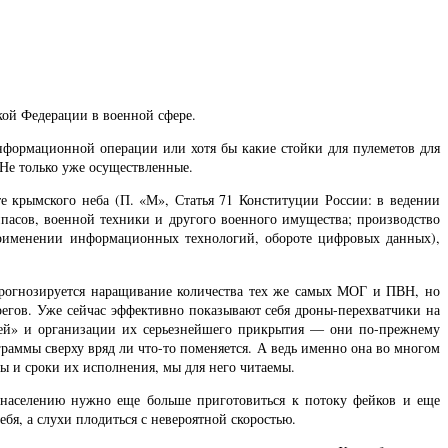
кой Федерации в военной сфере.
информационной операции или хотя бы какие стойки для пулеметов для
 Не только уже осуществленные.
 крымского неба (П. «М», Статья 71 Конституции России: в ведении
пасов, военной техники и другого военного имущества; производство
 применении информационных технологий, обороте цифровых данных),
прогнозируется наращивание количества тех же самых МОГ и ПВН, но
регов. Уже сейчас эффективно показывают себя дроны-перехватчики на
ирей» и организации их серьезнейшего прикрытия — они по-прежнему
граммы сверху вряд ли что-то поменяется. А ведь именно она во многом
ры и сроки их исполнения, мы для него читаемы.
 населению нужно еще больше приготовиться к потоку фейков и еще
бя, а слухи плодиться с невероятной скоростью.