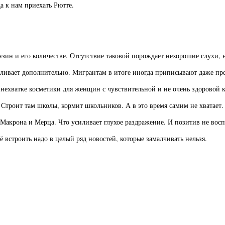
а к нам приехать Рютте.
зин и его количестве. Отсутствие таковой порождает нехорошие слухи,
иливает дополнительно. Мигрантам в итоге иногда приписывают даже пр
о нехватке косметики для женщин с чувствительной и не очень здорово
Строит там школы, кормит школьников. А в это время самим не хватает.
 Макрона и Мерца. Что усиливает глухое раздражение. И позитив не восп
щё встроить надо в целый ряд новостей, которые замалчивать нельзя.