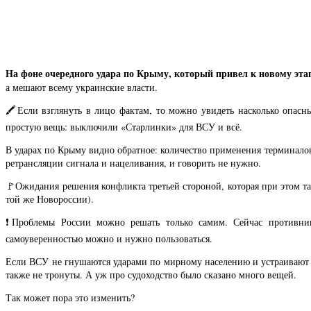
На фоне очередного удара по Крыму, который привел к новому эта
а мешают всему украинские власти.
🖍Если взглянуть в лицо фактам, то можно увидеть насколько опасны
простую вещь: выключили «Старлинки» для ВСУ и всё.
В ударах по Крыму видно обратное: количество применения терминалов
ретрансляции сигнала и нацеливания, и говорить не нужно.
🚩Ожидания решения конфликта третьей стороной, которая при этом та
той же Новороссии).
❗️Проблемы России можно решать только самим. Сейчас противни
самоуверенностью можно и нужно пользоваться.
Если ВСУ не гнушаются ударами по мирному населению и устраивают т
также не тронуты. А уж про судоходство было сказано много вещей.
Так может пора это изменить?