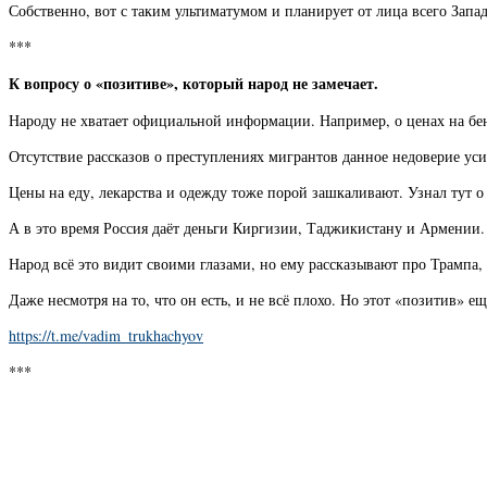
Собственно, вот с таким ультиматумом и планирует от лица всего Запад
***
К вопросу о «позитиве», который народ не замечает.
Народу не хватает официальной информации. Например, о ценах на бен
Отсутствие рассказов о преступлениях мигрантов данное недоверие ус
Цены на еду, лекарства и одежду тоже порой зашкаливают. Узнал тут 
А в это время Россия даёт деньги Киргизии, Таджикистану и Армении. 
Народ всё это видит своими глазами, но ему рассказывают про Трампа,
Даже несмотря на то, что он есть, и не всё плохо. Но этот «позитив» е
https://t.me/vadim_trukhachyov
***