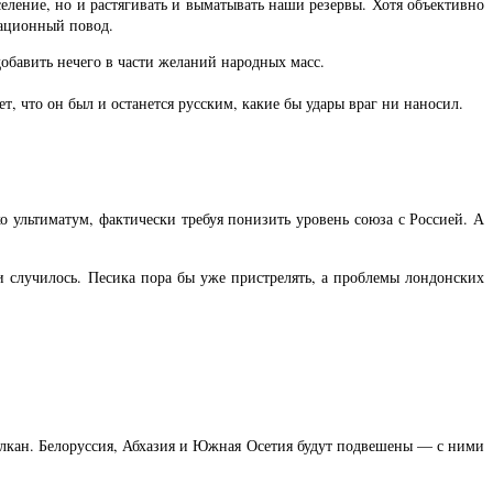
еление, но и растягивать и выматывать наши резервы. Хотя объективно
мационный повод.
обавить нечего в части желаний народных масс.
, что он был и останется русским, какие бы удары враг ни наносил.
ко ультиматум, фактически требуя понизить уровень союза с Россией. А
 случилось. Песика пора бы уже пристрелять, а проблемы лондонских
алкан. Белоруссия, Абхазия и Южная Осетия будут подвешены — с ними