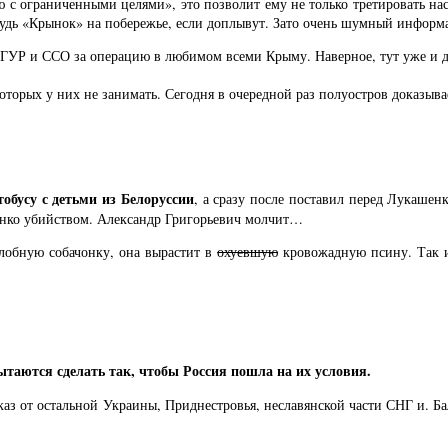
ю с ограниченными целями», это позволит ему не только третировать нас
ибудь «Крынок» на побережье, если доплывут. Зато очень шумный инфор
, ГУР и ССО за операцию в любимом всеми Крыму. Наверное, тут уже и д
торых у них не занимать. Сегодня в очередной раз полуостров доказывает
тобусу с детьми из Белоруссии
, а сразу после поставил перед Лукашен
енко убийством. Александр Григорьевич молчит…
злобную собачонку, она вырастит в
охуевшую
кровожадную псину. Так и
таются сделать так, чтобы Россия пошла на их условия.
каз от остальной Украины, Приднестровья, неславянской части СНГ и. Б