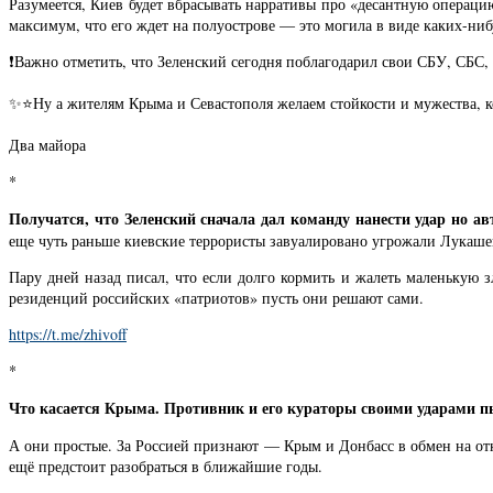
Разумеется, Киев будет вбрасывать нарративы про «десантную операци
максимум, что его ждет на полуострове — это могила в виде каких-н
❗️Важно отметить, что Зеленский сегодня поблагодарил свои СБУ, СБС
✨⭐️Ну а жителям Крыма и Севастополя желаем стойкости и мужества, ко
Два майора
*
Получатся, что Зеленский сначала дал команду нанести удар но ав
еще чуть раньше киевские террористы завуалировано угрожали Лукаш
Пару дней назад писал, что если долго кормить и жалеть маленькую 
резиденций российских «патриотов» пусть они решают сами.
https://t.me/zhivoff
*
Что касается Крыма. Противник и его кураторы своими ударами пы
А они простые. За Россией признают — Крым и Донбасс в обмен на от
ещё предстоит разобраться в ближайшие годы.