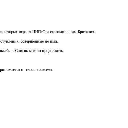
 на которых играют ЦИПсО и стоящая за ним Британия.
еступления, совершённые не ими.
й кожей…. Список можно продолжить.
ринимается от слова «совсем».