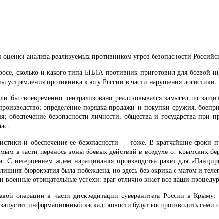
 оценки анализа реализуемых противником угроз безопасности Российс
просе, сколько и какого типа БПЛА противник приготовил для боевой 
ны устремления противника к югу России в части нарушения логистики.
ли бы своевременно централизовано реализовывался замысел по защите
 производство; определение порядка продажи и покупки оружия, боепри
ния; обеспечение безопасности личности, общества и государства при
ас.
огистики и обеспечение ее безопасности — тоже. В кратчайшие сроки 
емым в части переноса зоны боевых действий в воздухе от крымских бе
лена. С нетерпением ждем наращивания производства ракет для «Панц
злишняя бюрократия была побеждена, но здесь без окрика с матом и теле
е и военные отрицательные успехи: враг отлично знает все наши процеду
оевой операции в части дискредитации суверенитета России в Крыму:
 запустит информационный каскад: новости будут воспроизводить сами се