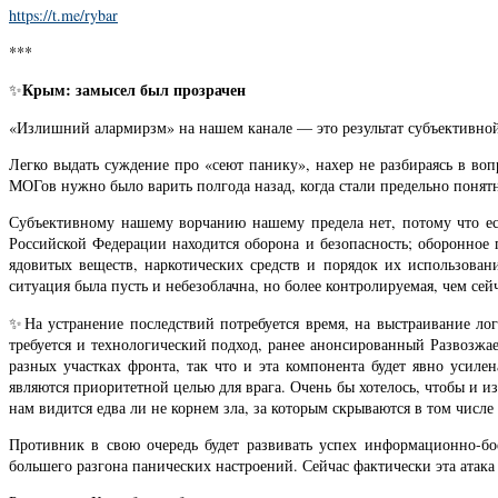
https://t.me/rybar
***
Крым: замысел был прозрачен
✨
«Излишний алармирзм» на нашем канале — это результат субъективной
Легко выдать суждение про «сеют панику», нахер не разбираясь в во
МОГов нужно было варить полгода назад, когда стали предельно понят
Субъективному нашему ворчанию нашему предела нет, потому что ес
Российской Федерации находится оборона и безопасность; оборонное
ядовитых веществ, наркотических средств и порядок их использова
ситуация была пусть и небезоблачна, но более контролируемая, чем сейч
✨На устранение последствий потребуется время, на выстраивание л
требуется и технологический подход, ранее анонсированный Развозжа
разных участках фронта, так что и эта компонента будет явно уси
являются приоритетной целью для врага. Очень бы хотелось, чтобы и и
нам видится едва ли не корнем зла, за которым скрываются в том числ
Противник в свою очередь будет развивать успех информационно-б
большего разгона панических настроений. Сейчас фактически эта атака