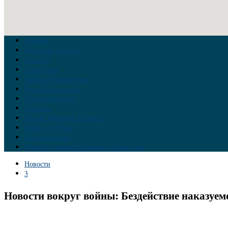
Главная
Война на Украине
Новости
Аналитика
Тайны Геополитики
Российские элиты
Теория заговора
Украина
Новый Мировой Порядок
Тайны истории
Обратная связь
Правила комментирования материалов
Новости
3
Новости вокруг войны: Бездействие наказуе