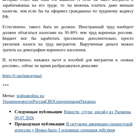
зарабатываешь на его труде, то ты можешь платить даже меньше
налогов, чем если бы ты оформил гражданина по трудовому кодексу
РФ.
Естественно, такого быть не должно. Иностранный труд наоборот
должен облагаться налогами на 30-40% чем труд коренных россиян.
Бюджет мог бы заработать триллионы дополнительно, просто
увеличив налоги на труд мигрантов. Вырученные деньги можно
тратить на демографию коренного населения.
И, естественно, никаких льгот и пособий для мигрантов и «новых
россиян», сейчас не время разбрасываться деньгами.
https://t.me/mnogonazi
***
Метки:
война
война на
Украине
новости
Россия
СВО
Спецоперация
Украина
Следующая публикация
Новости, слухи, инсайд из Украины
09.07.2026
Предыдущая публикация
В ситуации американо-сионистской
агрессии у Ирана было 3 основных сценария действия