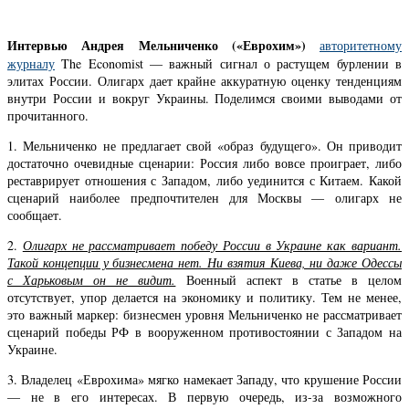
Интервью Андрея Мельниченко («Еврохим»)
авторитетному
журналу
The Economist — важный сигнал о растущем бурлении в
элитах России. Олигарх дает крайне аккуратную оценку тенденциям
внутри России и вокруг Украины. Поделимся своими выводами от
прочитанного.
1. Мельниченко не предлагает свой «образ будущего». Он приводит
достаточно очевидные сценарии: Россия либо вовсе проиграет, либо
реставрирует отношения с Западом, либо уединится с Китаем. Какой
сценарий наиболее предпочтителен для Москвы — олигарх не
сообщает.
2.
Олигарх не рассматривает победу России в Украине как вариант.
Такой концепции у бизнесмена нет. Ни взятия Киева, ни даже Одессы
с Харьковым он не видит.
Военный аспект в статье в целом
отсутствует, упор делается на экономику и политику. Тем не менее,
это важный маркер: бизнесмен уровня Мельниченко не рассматривает
сценарий победы РФ в вооруженном противостоянии с Западом на
Украине.
3. Владелец «Еврохима» мягко намекает Западу, что крушение России
— не в его интересах. В первую очередь, из-за возможного