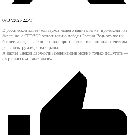
09.07.2026 22:45
В российской элите (олигархов нашего капитализма) происходит не
бурление, а СГОВОР относительно победы России.Ведь это же их
бизнес, доходы …Они активно противостоят военно-политическим
решениям руководства страны.
А насчет «некой двоякости»американцев можно только пошутить —
свершилось «немыслимое».