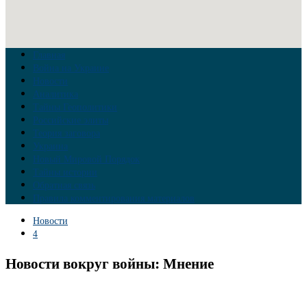
Главная
Война на Украине
Новости
Аналитика
Тайны Геополитики
Российские элиты
Теория заговора
Украина
Новый Мировой Порядок
Тайны истории
Обратная связь
Правила комментирования материалов
Новости
4
Новости вокруг войны: Мнение