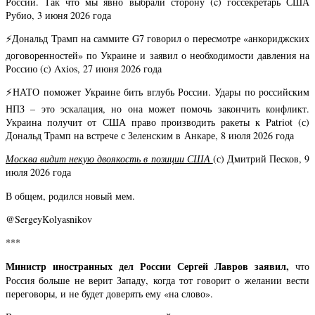
России. Так что мы явно выбрали сторону (c) госсекретарь США
Рубио, 3 июня 2026 года
⚡️Дональд Трамп на саммите G7 говорил о пересмотре «анкориджских
договоренностей» по Украине и заявил о необходимости давления на
Россию (с) Axios, 27 июня 2026 года
⚡️НАТО поможет Украине бить вглубь России. Удары по российским
НПЗ – это эскалация, но она может помочь закончить конфликт.
Украина получит от США право производить ракеты к Patriot (с)
Дональд Трамп на встрече с Зеленским в Анкаре, 8 июля 2026 года
Москва видит некую двоякость в позиции США
(с) Дмитрий Песков, 9
июля 2026 года
В общем, родился новый мем.
@SergeyKolyasnikov
***
Министр иностранных дел России Сергей Лавров заявил,
что
Россия больше не верит Западу, когда тот говорит о желании вести
переговоры, и не будет доверять ему «на слово».