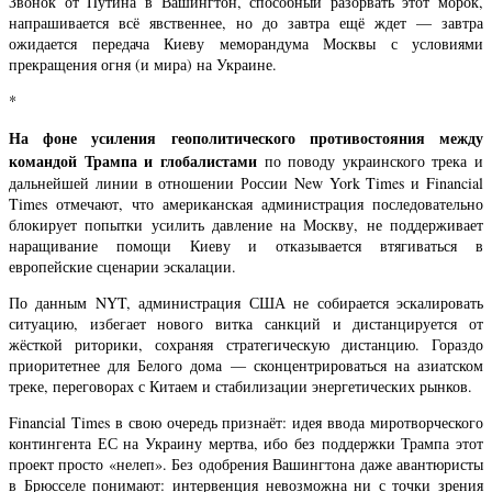
Звонок от Путина в Вашингтон, способный разорвать этот морок,
напрашивается всё явственнее, но до завтра ещё ждет — завтра
ожидается передача Киеву меморандума Москвы с условиями
прекращения огня (и мира) на Украине.
*
На фоне усиления геополитического противостояния между
командой Трампа и глобалистами
по поводу украинского трека и
дальнейшей линии в отношении России New York Times и Financial
Times отмечают, что американская администрация последовательно
блокирует попытки усилить давление на Москву, не поддерживает
наращивание помощи Киеву и отказывается втягиваться в
европейские сценарии эскалации.
По данным NYT, администрация США не собирается эскалировать
ситуацию, избегает нового витка санкций и дистанцируется от
жёсткой риторики, сохраняя стратегическую дистанцию. Гораздо
приоритетнее для Белого дома — сконцентрироваться на азиатском
треке, переговорах с Китаем и стабилизации энергетических рынков.
Financial Times в свою очередь признаёт: идея ввода миротворческого
контингента ЕС на Украину мертва, ибо без поддержки Трампа этот
проект просто «нелеп». Без одобрения Вашингтона даже авантюристы
в Брюсселе понимают: интервенция невозможна ни с точки зрения