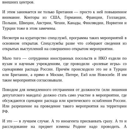
внешних центров.
И этим занимается не только Британия — просто к ней повышенное
внимание. Конторы из США, Германии, Франции, Голландии,
Польши, Швеции, Австрии, Чехии, Канады, Финляндии, Норвегии и
Турции тоже в этом замечены.
Несмотря на кураторство спецслужб, программа таких мероприятий в
основном открытая. Спецслужбы разве что собирают сведения из
открытых выступлений на совершенно открытом мероприятии.
Мало того — сотрудники иностранных посольств и НКО ездили по
вузам и научным учреждениям, где проводили «ролевые игры» со
сценариями распада России. Причём происходило это не в Турции
или Британии, а прямо в Москве, Питере, Екб или Новосибе. И им
такие мероприятия согласовывали.
Поводом для немедленного отстранения от должности (или лишения
депутатского мандата) должно стать само участие в мероприятии, где
обсуждаются сценарии распада или критического ослабления России.
Или разрешение на проведение такого мероприятия на территории
РФ.
И это — в лучшем случае. А то иноагента присваивать сразу. А то и
расследование на предмет измены Родине надо проводить. А