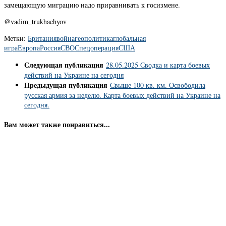
замещающую миграцию надо приравнивать к госизмене.
@vadim_trukhachyov
Метки:
Британия
война
геополитика
глобальная
игра
Европа
Россия
СВО
Спецоперация
США
Следующая публикация
28.05.2025 Сводка и карта боевых
действий на Украине на сегодня
Предыдущая публикация
Свыше 100 кв. км. Освободила
русская армия за неделю. Карта боевых действий на Украине на
сегодня.
Вам может также понравиться...