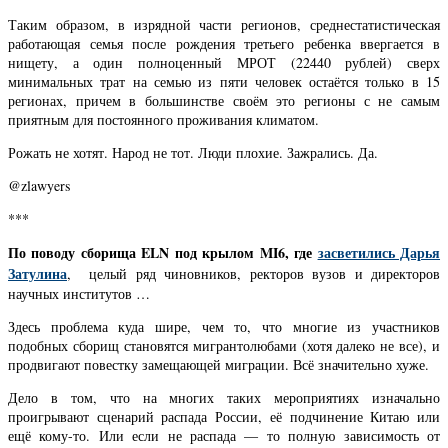
Таким образом, в изрядной части регионов, среднестатистическая
работающая семья после рождения третьего ребенка ввергается в
нищету, а один полноценный МРОТ (22440 рублей) сверх
минимальных трат на семью из пяти человек остаётся только в 15
регионах, причем в большинстве своём это регионы с не самым
приятным для постоянного проживания климатом.
Рожать не хотят. Народ не тот. Люди плохие. Зажрались. Да.
@zlawyers
***
По поводу сборища ELN под крылом MI6, где
засветились Дарья
Затулина
, целый ряд чиновников, ректоров вузов и директоров
научных институтов …
Здесь проблема куда шире, чем то, что многие из участников
подобных сборищ становятся мигрантолюбами (хотя далеко не все), и
продвигают повестку замещающей миграции. Всё значительно хуже.
Дело в том, что на многих таких мероприятиях изначально
проигрывают сценарий распада России, её подчинение Китаю или
ещё кому-то. Или если не распада — то полную зависимость от