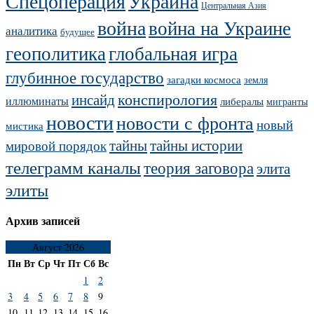
Украина
Спецоперация
Центральная Азия
война
война на Украине
аналитика
будущее
геополитика
глобальная игра
глубинное государство
загадки космоса
земля
конспирология
инсайд
иллюминаты
либералы
мигранты
новости
новости с фронта
новый
мистика
тайны
тайны истории
мировой порядок
телеграмм каналы
теория заговора
элита
элиты
Архив записей
Август 2026
Пн
Вт
Ср
Чт
Пт
Сб
Вс
1
2
3
4
5
6
7
8
9
10
11
12
13
14
15
16