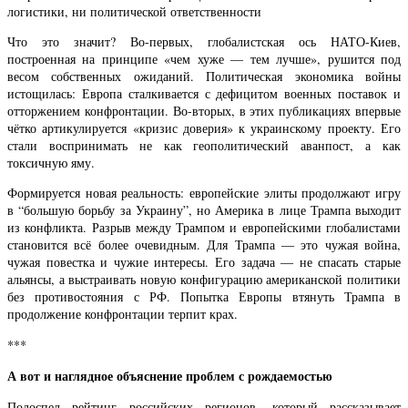
логистики, ни политической ответственности
Что это значит? Во-первых, глобалистская ось НАТО-Киев,
построенная на принципе «чем хуже — тем лучше», рушится под
весом собственных ожиданий. Политическая экономика войны
истощилась: Европа сталкивается с дефицитом военных поставок и
отторжением конфронтации. Во-вторых, в этих публикациях впервые
чётко артикулируется «кризис доверия» к украинскому проекту. Его
стали воспринимать не как геополитический аванпост, а как
токсичную яму.
Формируется новая реальность: европейские элиты продолжают игру
в “большую борьбу за Украину”, но Америка в лице Трампа выходит
из конфликта. Разрыв между Трампом и европейскими глобалистами
становится всё более очевидным. Для Трампа — это чужая война,
чужая повестка и чужие интересы. Его задача — не спасать старые
альянсы, а выстраивать новую конфигурацию американской политики
без противостояния с РФ. Попытка Европы втянуть Трампа в
продолжение конфронтации терпит крах.
***
А вот и наглядное объяснение проблем с рождаемостью
Подоспел рейтинг российских регионов, который рассказывает