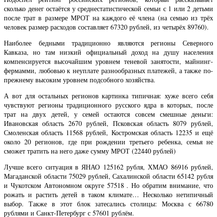
сколько денег остаётся у среднестатистической семьи с 1 или 2 детьми
после трат в размере МРОТ на каждого её члена (на семью из трёх
человек размер расходов составляет 67320 рублей, из четырёх 89760).
Наиболее бедными традиционно являются регионы Северного
Кавказа, но там низкий официальный доход на душу населения
компенсируется высочайшим уровнем теневой занятости, майнинг-
фермамми, любовью к неуплате разнообразных платежей, а также по-
прежнему высоким уровнем подсобного хозяйства.
А вот для остальных регионов картинка типичная: хуже всего себя
чувствуют регионы традиционного русского ядра в которых, после
трат на двух детей, у семей остаются совсем смешные деньги:
Ивановская область 2670 рублей, Псковская область 8079 рублей,
Смоленская область 11568 рублей, Костромская область 12235 и ещё
около 20 регионов, где при рождении третьего ребенка, семья не
сможет тратить на него даже сумму МРОТ (22440 рублей)
Лучше всего ситуация в ЯНАО 125162 рубля, ХМАО 86916 рублей,
Магаданской области 75029 рублей, Сахалинской области 65142 рубля
и Чукотском Автономном округе 57518 . Но обратим внимание, что
рожать и растить детей в таком климате… Несколько нетипичный
выбор. Также в этот блок затесались столицы: Москва с 66780
рублями и Санкт-Петербург с 57601 рублём.