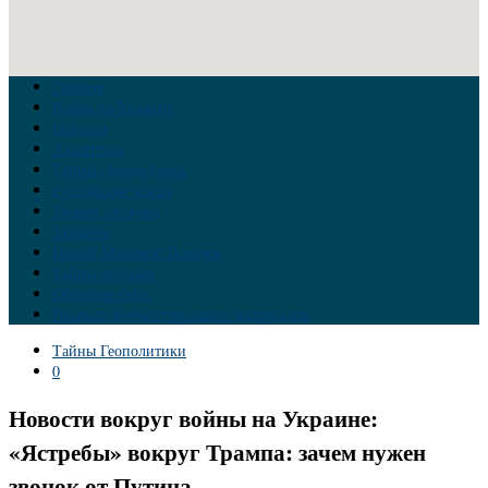
Главная
Война на Украине
Новости
Аналитика
Тайны Геополитики
Российские элиты
Теория заговора
Украина
Новый Мировой Порядок
Тайны истории
Обратная связь
Правила комментирования материалов
Тайны Геополитики
0
Новости вокруг войны на Украине:
«Ястребы» вокруг Трампа: зачем нужен
звонок от Путина