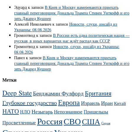
Эдуард
к записи
В Киев и Москву намереваются приехать
главный переговорщик Дональда Трампа Стивен Уиткофф и его
зять Джаред Кушнер
Алексей Николаевич
к записи
Новости, слухи, инсайд из
Украины: 08.08.2026
Громоотвод
к записи
В России есть одна политическая нация —
русская, в иных вариантах нас ждёт распад как СССР
Громоотвод
к записи
Новости, слухи, инсайд из Украины:
08.08.2026
Павел
к записи
В Киев и Москву намереваются приехать
главный переговорщик Дональда Трампа Стивен Уиткофф и его
зять Джаред Кушнер
Метки
Deep State
Британия
Бенджамин Фулфорд
Европа
Глубокое государство
Израиль
Иран
Китай
НАТО
Незыгарь
Непознанное
НЛО
Пришельцы
Россия
СВО
США
Просветленные
Сирия