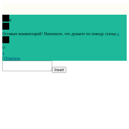
0
Оставьте комментарий! Напишите, что думаете по поводу статьи.
x
(
)
x
|
Ответить
Insert