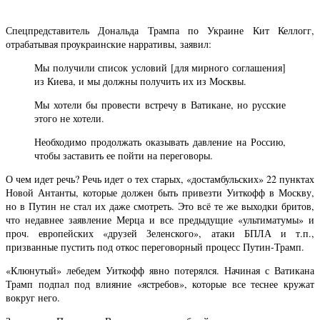
Спецпредставитель Дональда Трампа по Украине Кит Келлогг,
отрабатывая проукраинские нарративы, заявил:
Мы получили список условий [для мирного соглашения]
из Киева, и мы должны получить их из Москвы.
Мы хотели бы провести встречу в Ватикане, но русские
этого не хотели.
Необходимо продолжать оказывать давление на Россию,
чтобы заставить ее пойти на переговоры.
О чем идет речь? Речь идет о тех старых, «достамбульских» 22 пунктах
Новой Антанты, которые должен быть привезти Уиткофф в Москву,
но в Путин не стал их даже смотреть. Это всё те же выходки бритов,
что недавнее заявление Мерца и все предыдущие «ультиматумы» и
проч. европейских «друзей Зеленского», атаки БПЛА и т.п.,
призванные пустить под откос переговорный процесс Путин-Трамп.
«Клюнутый» лебедем Уиткофф явно потерялся. Начиная с Ватикана
Трамп подпал под влияние «ястребов», которые все теснее кружат
вокруг него.