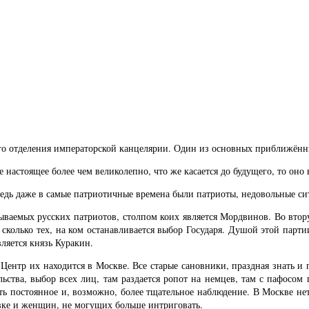
его отделения императорской канцелярии. Один из основных приближённ
 настоящее более чем великолепно, что же касается до будущего, то оно
Ведь даже в самые патриотичные времена были патриоты, недовольные си
зываемых русских патриотов, столпом коих является Мордвинов. Во вто
сколько тех, на ком останавливается выбор Государя. Душой этой парт
ляется князь Куракин.
 Центр их находится в Москве. Все старые сановники, праздная знать и
ьства, выбор всех лиц, там раздается ропот на немцев, там с пафосо
меть постоянное и, возможно, более тщательное наблюдение. В Москве н
авке и женщин, не могущих больше интриговать.