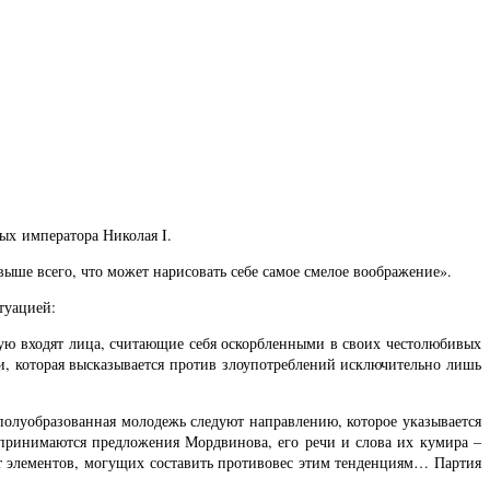
ых императора Николая I.
 выше всего, что может нарисовать себе самое смелое воображение».
туацией:
рую входят лица, считающие себя оскорбленными в своих честолюбивых
ии, которая высказывается против злоупотреблений исключительно лишь
 полуобразованная молодежь следуют направлению, которое указывается
м принимаются предложения Мордвинова, его речи и слова их кумира –
ет элементов, могущих составить противовес этим тенденциям… Партия