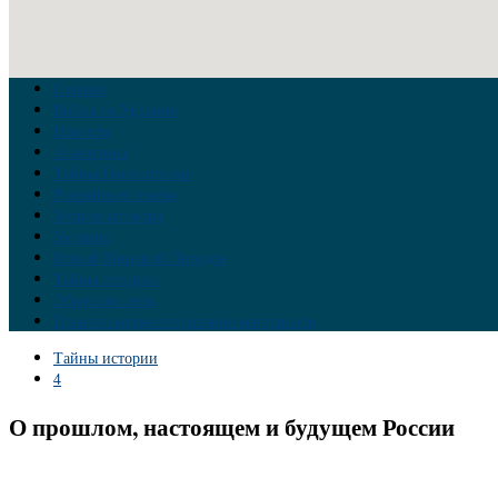
Главная
Война на Украине
Новости
Аналитика
Тайны Геополитики
Российские элиты
Теория заговора
Украина
Новый Мировой Порядок
Тайны истории
Обратная связь
Правила комментирования материалов
Тайны истории
4
О прошлом, настоящем и будущем России