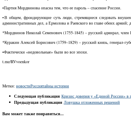
▪️Партия Мордвинова опасна тем, что ее пароль – спасение России.
▪️В общем, фрондирующие суть люди, стремящиеся следовать внуше
административных дел, а Ермолова и Раевского во главе обеих армий; 
*Мордвинов Николай Семенович (1755-1845) – русский адмирал, член 
*Куракин Алексей Борисович (1759–1829) – русский князь, генерал-губ
▪️Фактически «недовольные» были во все эпохи.
t.me/RVvoenkor
Метки:
новости
Россия
тайны истории
Следующая публикация
Кризис доверия у «Единой России» в 
Предыдущая публикация
Ловушка отложенных решений
Вам может также понравиться...