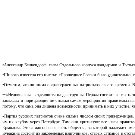
▪️Александр Бенкендорф, глава Отдельного корпуса жандармов и Треть
▪️Широко известна его цитата: «Прошедшее России было удивительно, ее
▪️Отметим, что он писал о «рассерженных патриотах» своего времени. 
➖»Недовольные разделяются на две группы. Первая состоит из так на
замыслах и порицающие не столько самые мероприятия правительства, 
потому, что сама она лишена возможности принимать в них участие, яв
▪️Партия русских патриотов очень сильна числом своих приверженцев.
им их клубом через Петербург. Там они критикуют все шаги правител
Ермолова. Это самая опасная часть общества, за которой надлежит и
Куракина состоит из закоренелых взяточников, старых сатрапов в отст