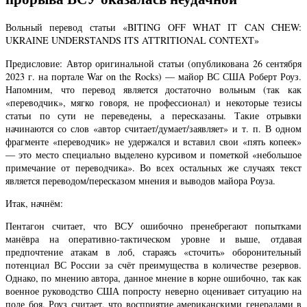
Вольный перевод статьи «BITING OFF WHAT IT CAN CHEW:
UKRAINE UNDERSTANDS ITS ATTRITIONAL CONTEXT»
Предисловие: Автор оригинальной статьи (опубликована 26 сентября
2023 г. на портале War on the Rocks) — майор ВС США Роберт Роуз.
Напомним, что перевод является достаточно вольным (так как
«переводчик», мягко говоря, не профессионал) и некоторые тезисы
статьи по сути не переведены, а пересказаны. Такие отрывки
начинаются со слов «автор считает/думает/заявляет» и т. п. В одном
фрагменте «переводчик» не удержался и вставил свои «пять копеек»
— это место специально выделено курсивом и пометкой «небольшое
примечание от переводчика». Во всех остальных же случаях текст
является переводом/пересказом мнения и выводов майора Роуза.
Итак, начнём:
Пентагон считает, что ВСУ ошибочно пренебрегают попытками
манёвра на оперативно-тактическом уровне и выше, отдавая
предпочтение атакам в лоб, стараясь «сточить» оборонительный
потенциал ВС России за счёт преимущества в количестве резервов.
Однако, по мнению автора, данное мнение в корне ошибочно, так как
военное руководство США попросту неверно оценивает ситуацию на
поле боя. Роуз считает, что восприятие американскими генералами в