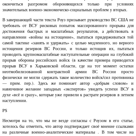
окончиться разгромом обороняющихся только при условиях
значительных военно-экономическо-социальных проблем у вторых.
В завершающей части текста Роуз призывает руководство ВС США не
требовать от ВСУ рисковых попыток массированного прорыва для
достижения быстрых и масштабных результатов, а действовать в
направлении «войны на истощение», пытаться придерживаться той
самой тактике «занять и удержать» с целью медленного, но верного
истощения резервов ВС России, и только истощив их, пытаться
проводить крупномасштабные наступательные операции на глубокий
прорыв обороны российских войск (в качестве примера приводится
прорыв ВСУ в Харьковской области, где на тот момент остатки
неотмобилизованной контрактной армии ВС России просто
физически не могли сдержать такое количество войск/сил противника
— прим. пер.). Здесь же поминает автор «добрым словом» и
навязчивое желание западных «экспертов» увидеть успехи ВСУ в
духе «всё и сразу», которые уже привели к растрате резервов в летнем
наступлении.
PS
Несмотря на то, что мы не везде согласны с Роузом в его статье,
хотелось бы отметить, что автор подтверждает своё мнение ссылками
на различные военно-аналитические материалы . В том числе на