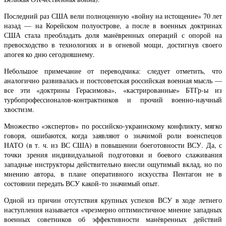
Последний раз США вели полноценную «войну на истощение» 70 лет
назад — на Корейском полуострове, а после в военных доктринах
США стала преобладать доля манёвренных операций с опорой на
превосходство в технологиях и в огневой мощи, достигнув своего
апогея ко дню сегодняшнему.
Небольшое примечание от переводчика: следует отметить, что
аналогично развивалась и постсоветская российская военная мысль —
все эти «доктрины Герасимова», «кастрированные» БТГр-ы из
турбопрофессионалов-контрактников и прочий военно-научный
хвостизм.
Множество «экспертов» по российско-украинскому конфликту, мягко
говоря, ошибаются, когда заявляют о значимой роли военспецов
НАТО (в т. ч. из ВС США) в повышении боеготовности ВСУ. Да, с
точки зрения индивидуальной подготовки и боевого слаживания
западные инструкторы действительно внесли ощутимый вклад, но по
мнению автора, в плане оперативного искусства Пентагон не в
состоянии передать ВСУ какой-то значимый опыт.
Одной из причин отсутствия крупных успехов ВСУ в ходе летнего
наступления называется «чрезмерно оптимистичное мнение западных
военных советников об эффективности манёвренных действий