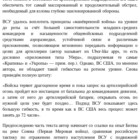
обеспечить тот самый массированный и продолжительный обстрел,
необходимый для взлома глубоко эшелонированной обороны.
ВСУ удалось воплотить принципы «манёвренной войны» на уровне
до роты за счёт большей самостоятельности младших-средних
командиров и насыщенности общевойсковых подразделений
средствами аэроразведки, устойчивой связи и различным
приложениям, позволяющим мгновенно передавать информацию о
целях для артиллерии (автор называет их Uber-like apps, то есть
дословно «приложения типа Убера», подразумевая те самые
«Крапивы» и «Укропы» — прим. пер.). Однако, ВС США, по мнению
автора, не обладают такой гибкостью на ротном уровне. Снова
приведём полную цитату:
«Войска теряют драгоценное время и пока запрос на артиллерийский
огонь пройдет все инстанции от батальона до командования дивизии,
а затем от него до артиллерийской батареи, открывать огонь по
нужной цели уже будет поздно… Подход ВСУ показывает здесь
большую гибкость, в то время как в ВС США весь процесс может
занять до 72 часов».
Предпоследнюю часть текста автор начинает со ссылки на опыт Битвы
на реке Сомма (Первая Мировая война), сравнивая российскую
тактику по отражению летнего наступления ВСУ с подвижной