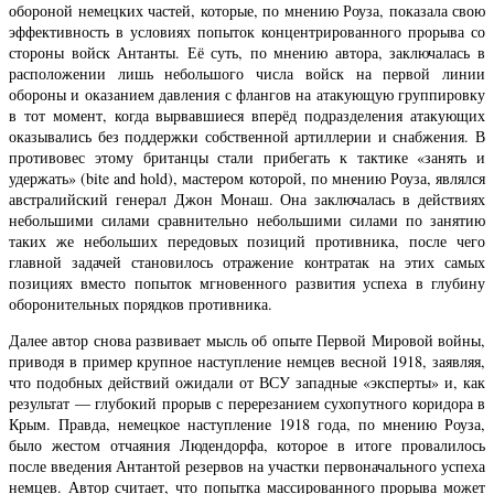
обороной немецких частей, которые, по мнению Роуза, показала свою
эффективность в условиях попыток концентрированного прорыва со
стороны войск Антанты. Её суть, по мнению автора, заключалась в
расположении лишь небольшого числа войск на первой линии
обороны и оказанием давления с флангов на атакующую группировку
в тот момент, когда вырвавшиеся вперёд подразделения атакующих
оказывались без поддержки собственной артиллерии и снабжения. В
противовес этому британцы стали прибегать к тактике «занять и
удержать» (bite and hold), мастером которой, по мнению Роуза, являлся
австралийский генерал Джон Монаш. Она заключалась в действиях
небольшими силами сравнительно небольшими силами по занятию
таких же небольших передовых позиций противника, после чего
главной задачей становилось отражение контратак на этих самых
позициях вместо попыток мгновенного развития успеха в глубину
оборонительных порядков противника.
Далее автор снова развивает мысль об опыте Первой Мировой войны,
приводя в пример крупное наступление немцев весной 1918, заявляя,
что подобных действий ожидали от ВСУ западные «эксперты» и, как
результат — глубокий прорыв с перерезанием сухопутного коридора в
Крым. Правда, немецкое наступление 1918 года, по мнению Роуза,
было жестом отчаяния Людендорфа, которое в итоге провалилось
после введения Антантой резервов на участки первоначального успеха
немцев. Автор считает, что попытка массированного прорыва может