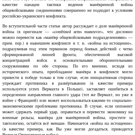
качестве панацеи тактики ведения манёвренной войны
общевойсковыми соединениями совершенно не подходит к условиям
российско-украинского конфликта.
Во вступительной части статьи автор рассуждает о доле манёвренной
войны (в оригинале — «combined arms maneuver», что дословно
можно перевести как «манёвр общевойсковыми подразделениями» —
прим. пер.) в нынешнем конфликте и т. н. «войны на истощение»,
подразумевая под этим термином период боевых действий с четко
сформированной линией фронта, обеспеченной высокой
концентрацией войск и основательными оборонительными
сооружениями по обе стороны. По его мнению, исходя из
исторического опыта, преобладание манёвра в конфликте могло
привести к победе только в том случае, если инициативная сторона
упреждает противника в развёртывании (в качестве примера
используется успех Вермахта в Польше), заставляет ошибиться в
определении направления главного удара (тот же Вермахт, но уже в
войне с Францией) или может воспользоваться какими-то социально-
экономическими проблемами противника. В случае, если оппонент
может сдержать первый удар, оправиться и перевести экономику на
военные рельсы, манёвра для манёвренной войны, простите за
тавтологию, остаётся всё меньше. Начинается «война на истощение»
(в качестве примера, как Вы уже могли догадаться, приводится
Великая Отечественная война).