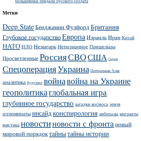
большевики предали русского солдата
Метки
Deep State
Британия
Бенджамин Фулфорд
Европа
Глубокое государство
Израиль
Иран
Китай
НАТО
Незыгарь
Непознанное
НЛО
Пришельцы
Россия
СВО
США
Просветленные
Сирия
Украина
Спецоперация
Центральная Азия
война
война на Украине
аналитика
будущее
геополитика
глобальная игра
глубинное государство
загадки космоса
земля
конспирология
инсайд
иллюминаты
либералы
мигранты
новости
новости с фронта
новый
мистика
тайны
тайны истории
мировой порядок