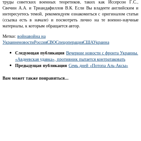
труды советских военных теоретиков, таких как Иссерсон Г.С.,
Свечин А.А. и Триандафиллов В.К. Если Вы владеете английским и
интересуетесь темой, рекомендуем ознакомиться с оригиналом статьи
(ссылка есть в начале) и посмотреть лично на те военно-научные
материалы, к которым обращается автор.
Метки:
война
война на
Украине
новости
Россия
СВО
Спецоперация
США
Украина
Следующая публикация
Вечерние новости с фронта Украины.
«Авдеевская удавка», противник пытается контратаковать
Предыдущая публикация
Семь дней «Потопа Аль-Аксы»
Вам может также понравиться...