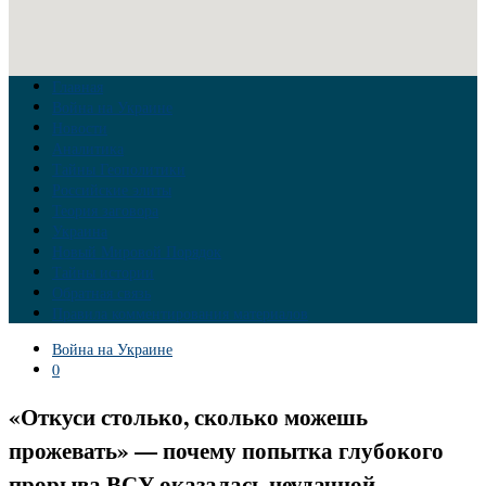
Главная
Война на Украине
Новости
Аналитика
Тайны Геополитики
Российские элиты
Теория заговора
Украина
Новый Мировой Порядок
Тайны истории
Обратная связь
Правила комментирования материалов
Война на Украине
0
«Откуси столько, сколько можешь
прожевать» — почему попытка глубокого
прорыва ВСУ оказалась неудачной