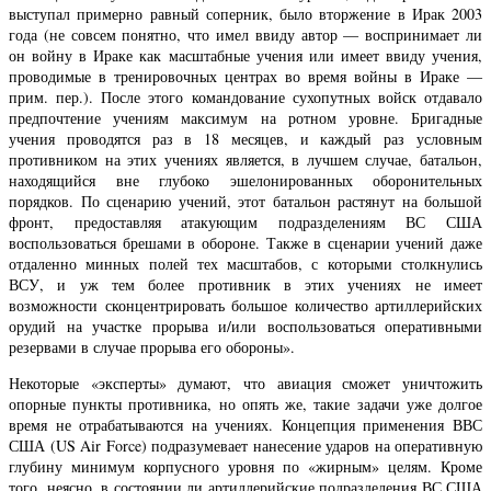
выступал примерно равный соперник, было вторжение в Ирак 2003
года (не совсем понятно, что имел ввиду автор — воспринимает ли
он войну в Ираке как масштабные учения или имеет ввиду учения,
проводимые в тренировочных центрах во время войны в Ираке —
прим. пер.). После этого командование сухопутных войск отдавало
предпочтение учениям максимум на ротном уровне. Бригадные
учения проводятся раз в 18 месяцев, и каждый раз условным
противником на этих учениях является, в лучшем случае, батальон,
находящийся вне глубоко эшелонированных оборонительных
порядков. По сценарию учений, этот батальон растянут на большой
фронт, предоставляя атакующим подразделениям ВС США
воспользоваться брешами в обороне. Также в сценарии учений даже
отдаленно минных полей тех масштабов, с которыми столкнулись
ВСУ, и уж тем более противник в этих учениях не имеет
возможности сконцентрировать большое количество артиллерийских
орудий на участке прорыва и/или воспользоваться оперативными
резервами в случае прорыва его обороны».
Некоторые «эксперты» думают, что авиация сможет уничтожить
опорные пункты противника, но опять же, такие задачи уже долгое
время не отрабатываются на учениях. Концепция применения ВВС
США (US Air Force) подразумевает нанесение ударов на оперативную
глубину минимум корпусного уровня по «жирным» целям. Кроме
того, неясно, в состоянии ли артиллерийские подразделения ВС США