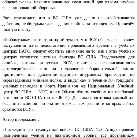
общевойсковых механизированных соединений для взлома глубоко
эшелонированной обороны».
Роуз утверждает, что в ВС США уже давно не отрабатываются
действия, необходимые для ведения «войны на истощение». Приведём
полную цитату:
«Любому комментатору, который думает, что ВСУ облажалось в своем
наступлении из-за недостаточно проведённого времени в учебных
центрах НАТО, следует обратить внимание на то, как в этих учебных
центрах готовятся штатные бригады ВС США. Предпосылки для
ошибок, которые допустили ВСУ, такие как несогласованность
артиллерийского огня на подавление оборонительной линии
противника или движение крупных штурмовых бронегрупп по
неразведанным минным полям, я видел сам в течение 30 (тридцати)
учебных периодов в Форте Ирвин (он же Национальный Учебный
центр ВС США — NTC) или в Объединённом учебном центре боевой
готовности ВС США (он же JRTC). Да, сама подготовка каждый раз
была интенсивной, но она не отражала тех реалий, в которых сейчас
сражаются ВСУ».
Автор продолжает :
«Последний раз сухопутные войска ВС США (US Army) провели
полноценные учения на дивизионном уровне, где противником