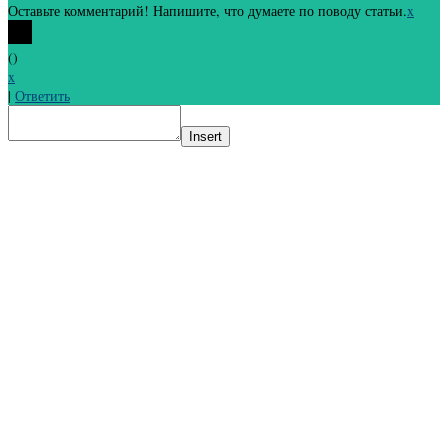
Оставьте комментарий! Напишите, что думаете по поводу статьи.
x
(
)
x
|
Ответить
Insert