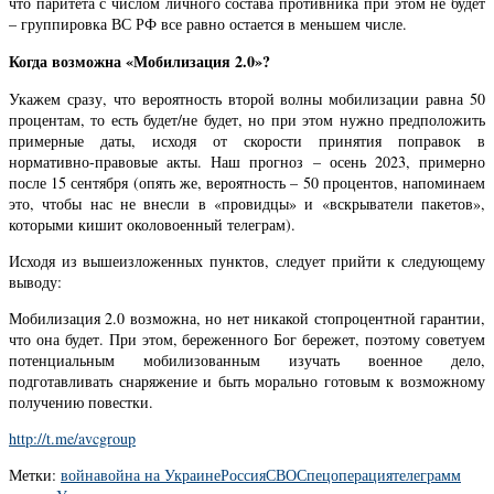
что паритета с числом личного состава противника при этом не будет
– группировка ВС РФ все равно остается в меньшем числе.
Когда возможна «Мобилизация 2.0»?
Укажем сразу, что вероятность второй волны мобилизации равна 50
процентам, то есть будет/не будет, но при этом нужно предположить
примерные даты, исходя от скорости принятия поправок в
нормативно-правовые акты. Наш прогноз – осень 2023, примерно
после 15 сентября (опять же, вероятность – 50 процентов, напоминаем
это, чтобы нас не внесли в «провидцы» и «вскрыватели пакетов»,
которыми кишит околовоенный телеграм).
Исходя из вышеизложенных пунктов, следует прийти к следующему
выводу:
Мобилизация 2.0 возможна, но нет никакой стопроцентной гарантии,
что она будет. При этом, береженного Бог бережет, поэтому советуем
потенциальным мобилизованным изучать военное дело,
подготавливать снаряжение и быть морально готовым к возможному
получению повестки.
http://t.me/avcgroup
Метки:
война
война на Украине
Россия
СВО
Спецоперация
телеграмм