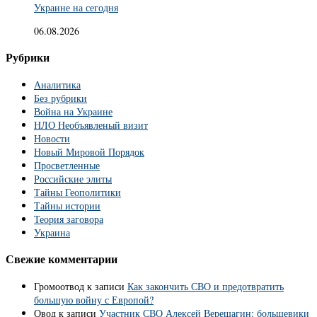
Украине на сегодня
06.08.2026
Рубрики
Аналитика
Без рубрики
Война на Украине
НЛО Необъявленый визит
Новости
Новый Мировой Порядок
Просветленные
Российские элиты
Тайны Геополитики
Тайны истории
Теория заговора
Украина
Свежие комментарии
Громоотвод
к записи
Как закончить СВО и предотвратить
большую войну с Европой?
Овод
к записи
Участник СВО Алексей Верещагин: большевики