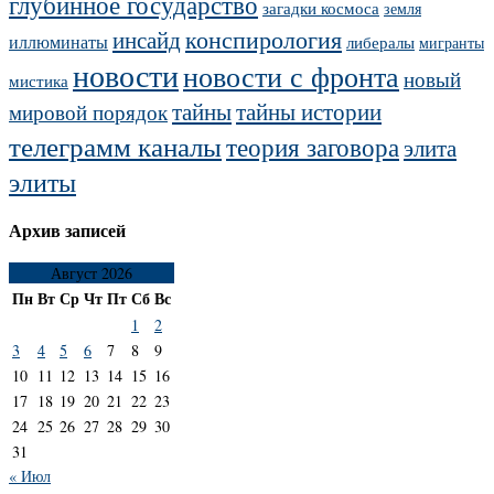
глубинное государство
загадки космоса
земля
конспирология
инсайд
иллюминаты
либералы
мигранты
новости
новости с фронта
новый
мистика
тайны
тайны истории
мировой порядок
телеграмм каналы
теория заговора
элита
элиты
Архив записей
Август 2026
Пн
Вт
Ср
Чт
Пт
Сб
Вс
1
2
3
4
5
6
7
8
9
10
11
12
13
14
15
16
17
18
19
20
21
22
23
24
25
26
27
28
29
30
31
« Июл