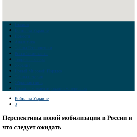
Главная
Война на Украине
Новости
Аналитика
Тайны Геополитики
Российские элиты
Теория заговора
Украина
Новый Мировой Порядок
Тайны истории
Обратная связь
Правила комментирования материалов
Война на Украине
0
Перспективы новой мобилизации в России и
что следует ожидать