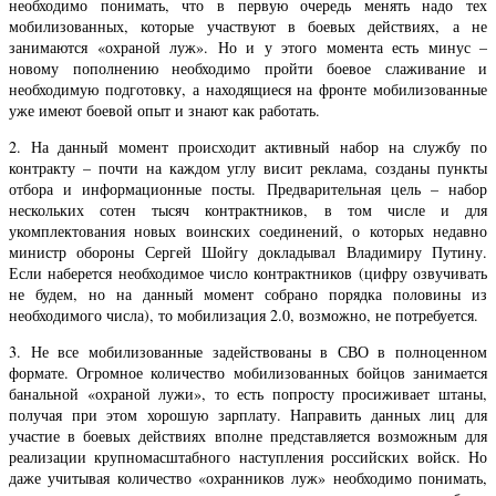
необходимо понимать, что в первую очередь менять надо тех
мобилизованных, которые участвуют в боевых действиях, а не
занимаются «охраной луж». Но и у этого момента есть минус –
новому пополнению необходимо пройти боевое слаживание и
необходимую подготовку, а находящиеся на фронте мобилизованные
уже имеют боевой опыт и знают как работать.
2. На данный момент происходит активный набор на службу по
контракту – почти на каждом углу висит реклама, созданы пункты
отбора и информационные посты. Предварительная цель – набор
нескольких сотен тысяч контрактников, в том числе и для
укомплектования новых воинских соединений, о которых недавно
министр обороны Сергей Шойгу докладывал Владимиру Путину.
Если наберется необходимое число контрактников (цифру озвучивать
не будем, но на данный момент собрано порядка половины из
необходимого числа), то мобилизация 2.0, возможно, не потребуется.
3. Не все мобилизованные задействованы в СВО в полноценном
формате. Огромное количество мобилизованных бойцов занимается
банальной «охраной лужи», то есть попросту просиживает штаны,
получая при этом хорошую зарплату. Направить данных лиц для
участие в боевых действиях вполне представляется возможным для
реализации крупномасштабного наступления российских войск. Но
даже учитывая количество «охранников луж» необходимо понимать,