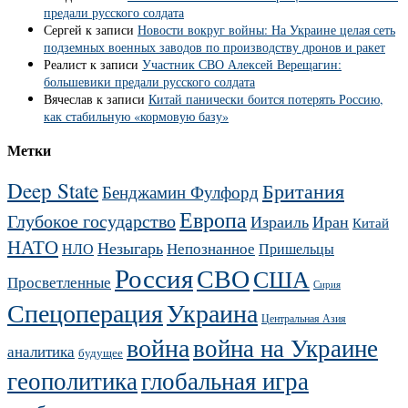
предали русского солдата
Сергей
к записи
Новости вокруг войны: На Украине целая сеть
подземных военных заводов по производству дронов и ракет
Реалист
к записи
Участник СВО Алексей Верещагин:
большевики предали русского солдата
Вячеслав
к записи
Китай панически боится потерять Россию,
как стабильную «кормовую базу»
Метки
Deep State
Британия
Бенджамин Фулфорд
Европа
Глубокое государство
Израиль
Иран
Китай
НАТО
Незыгарь
Непознанное
НЛО
Пришельцы
Россия
СВО
США
Просветленные
Сирия
Украина
Спецоперация
Центральная Азия
война
война на Украине
аналитика
будущее
геополитика
глобальная игра