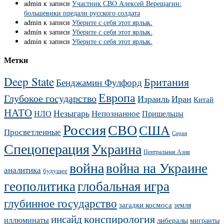
admin
к записи
Участник СВО Алексей Верещагин:
большевики предали русского солдата
admin
к записи
Уберите с себя этот ярлык.
admin
к записи
Уберите с себя этот ярлык.
admin
к записи
Уберите с себя этот ярлык.
Метки
Deep State
Британия
Бенджамин Фулфорд
Европа
Глубокое государство
Израиль
Иран
Китай
НАТО
Незыгарь
Непознанное
НЛО
Пришельцы
Россия
СВО
США
Просветленные
Сирия
Украина
Спецоперация
Центральная Азия
война
война на Украине
аналитика
будущее
геополитика
глобальная игра
глубинное государство
загадки космоса
земля
конспирология
инсайд
иллюминаты
либералы
мигранты