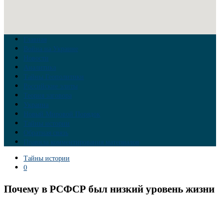
Главная
Война на Украине
Новости
Аналитика
Тайны Геополитики
Российские элиты
Теория заговора
Украина
Новый Мировой Порядок
Тайны истории
Обратная связь
Правила комментирования материалов
Тайны истории
0
Почему в РСФСР был низкий уровень жизни