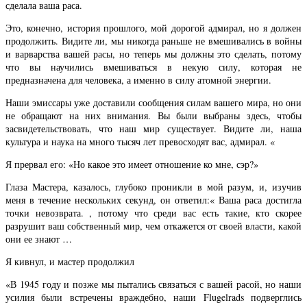
сделала ваша раса.
Это, конечно, история прошлого, мой дорогой адмирал, но я должен
продолжить. Видите ли, мы никогда раньше не вмешивались в войны
и варварства вашей расы, но теперь мы должны это сделать, потому
что вы научились вмешиваться в некую силу, которая не
предназначена для человека, а именно в силу атомной энергии.
Наши эмиссары уже доставили сообщения силам вашего мира, но они
не обращают на них внимания. Вы были выбраны здесь, чтобы
засвидетельствовать, что наш мир существует. Видите ли, наша
культура и наука на много тысяч лет превосходят вас, адмирал. «
Я прервал его: «Но какое это имеет отношение ко мне, сэр?»
Глаза Мастера, казалось, глубоко проникли в мой разум, и, изучив
меня в течение нескольких секунд, он ответил:« Ваша раса достигла
точки невозврата. , потому что среди вас есть такие, кто скорее
разрушит ваш собственный мир, чем откажется от своей власти, какой
они ее знают …
Я кивнул, и мастер продолжил
«В 1945 году и позже мы пытались связаться с вашей расой, но наши
усилия были встречены враждебно, наши Flugelrads подверглись