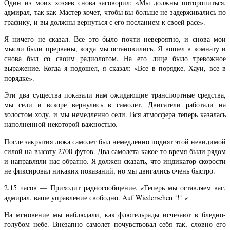
Один из моих хозяев снова заговорил: «Мы должны поторопиться,
адмирал, так как Мастер хочет, чтобы вы больше не задерживались по
графику, и вы должны вернуться с его посланием к своей расе».
Я ничего не сказал. Все это было почти невероятно, и снова мои
мысли были прерваны, когда мы остановились. Я вошел в комнату и
снова был со своим радиологом. На его лице было тревожное
выражение. Когда я подошел, я сказал: «Все в порядке, Хауи, все в
порядке».
Эти два существа показали нам ожидающие транспортные средства,
мы сели и вскоре вернулись в самолет. Двигатели работали на
холостом ходу, и мы немедленно сели. Вся атмосфера теперь казалась
наполненной некоторой важностью.
После закрытия люка самолет был немедленно поднят этой невидимой
силой на высоту 2700 футов. Два самолета какое-то время были рядом
и направляли нас обратно. Я должен сказать, что индикатор скорости
не фиксировал никаких показаний, но мы двигались очень быстро.
2.15 часов — Приходит радиосообщение. «Теперь мы оставляем вас,
адмирал, ваше управление свободно. Auf Wiedersehen !!! «
На мгновение мы наблюдали, как флюгельрады исчезают в бледно-
голубом небе. Внезапно самолет почувствовал себя так, словно его