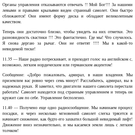
Органы управления отказываются отвечать !! Мой Бог!!! За нашими
левыми и правыми крыльями виден странный самолет. Они быстро
сближаются! Они имеют форму диска и обладают великолепным
качеством.
Теперь они достаточно близко, чтобы увидеть на них отметки. Это
разновидность свастики !!! Это фантастично. Где мы! Что случилось.
Я снова дергаю за рычаг. Они не ответят !!!! Мы в какой-то
невидимой тиске!
11.35 — Наше радио потрескивает, и приходит голос на английском с,
возможно, легким нордическим или германским акцентом!
Сообщение: «Добро пожаловать, адмирал, в наши владения. Мы
приземлим вас ровно через семь минут! Расслабьтесь, адмирал, вы в
надежных руках. Я заметил, что двигатели нашего самолета перестали
работать! Самолет находится под странным управлением и теперь он
кружит сам по себе. Управление бесполезно.
11.40 — Получено еще одно радиосообщение. Мы начинаем процесс
посадки, и через несколько мгновений самолет слегка трясется и
начинает снижение, как будто его захватил большой невидимый лифт!
Движение вниз незначительно, и мы касаемся земли лишь с легким
толчком!