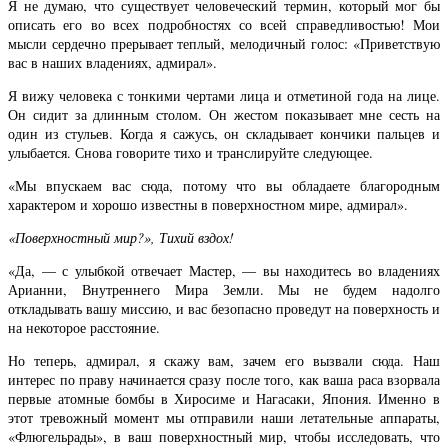
Я не думаю, что существует человеческий термин, который мог бы
описать его во всех подробностях со всей справедливостью! Мои
мысли сердечно прерывает теплый, мелодичный голос: «Приветствую
вас в наших владениях, адмирал».
Я вижу человека с тонкими чертами лица и отметиной года на лице.
Он сидит за длинным столом. Он жестом показывает мне сесть на
один из стульев. Когда я сажусь, он складывает кончики пальцев и
улыбается. Снова говорите тихо и транслируйте следующее.
«Мы впускаем вас сюда, потому что вы обладаете благородным
характером и хорошо известны в поверхностном мире, адмирал».
«Поверхностный мир?», Тихий вздох!
«Да, — с улыбкой отвечает Мастер, — вы находитесь во владениях
Арианни, Внутреннего Мира Земли. Мы не будем надолго
откладывать вашу миссию, и вас безопасно проведут на поверхность и
на некоторое расстояние.
Но теперь, адмирал, я скажу вам, зачем его вызвали сюда. Наш
интерес по праву начинается сразу после того, как ваша раса взорвала
первые атомные бомбы в Хиросиме и Нагасаки, Япония. Именно в
этот тревожный момент мы отправили наши летательные аппараты,
«Флюгельрады», в ваш поверхностный мир, чтобы исследовать, что