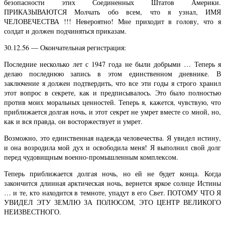
безопасности этих Соединенных Штатов Америки.
ПРИКАЗЫВАЮТСЯ Молчать обо всем, что я узнал, ИМЯ
ЧЕЛОВЕЧЕСТВА !!! Невероятно! Мне приходит в голову, что я
солдат и должен подчиняться приказам.
30.12.56 — Окончательная регистрация:
Последние несколько лет с 1947 года не были добрыми … Теперь я
делаю последнюю запись в этом единственном дневнике. В
заключение я должен подтвердить, что все эти годы я строго хранил
этот вопрос в секрете, как и предписывалось. Это было полностью
против моих моральных ценностей. Теперь я, кажется, чувствую, что
приближается долгая ночь, и этот секрет не умрет вместе со мной, но,
как и вся правда, он восторжествует и умрет.
Возможно, это единственная надежда человечества. Я увидел истину,
и она возродила мой дух и освободила меня! Я выполнил свой долг
перед чудовищным военно-промышленным комплексом.
Теперь приближается долгая ночь, но ей не будет конца. Когда
закончится длинная арктическая ночь, вернется яркое солнце Истины
… и те, кто находится в темноте, упадут в его Свет. ПОТОМУ ЧТО Я
УВИДЕЛ ЭТУ ЗЕМЛЮ ЗА ПОЛЮСОМ, ЭТО ЦЕНТР ВЕЛИКОГО
НЕИЗВЕСТНОГО.