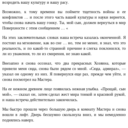
возродить вашу культуру и вашу расу.
Возможно, к тому времени вы поймете тщетность войны и ее
конфликтов … и после этого часть вашей культуры и науки вернется,
чтобы снова начать вашу гонку. Ты, мой сын, должен вернуться в мир
Поверхности с этим сообщением … «
На этих заключительных словах наша встреча казалась оконченной. Я
постоял на мгновение, как во сне … но, тем не менее, я знал, что это
реальность, и по какой-то странной причине я слегка поклонился, то
ли из уважения, то ли из смирения, не знаю какой.
Внезапно я снова осознал, что два прекрасных Хозяина, которые
привели меня сюда, снова были рядом со мной. «Сюда, адмирал», —
указал он одному из них. Я повернулся еще раз, прежде чем уйти, и
снова посмотрел на Мастера.
На ее нежном древнем лице появилась нежная улыбка. «Прощай, сын
мой», — сказал он, затем сделал жест мира тонкой и красивой рукой,
и наша встреча действительно закончилась.
Мы быстро прошли через большую дверь в комнату Мастера и снова
вошли в лифт. Дверь бесшумно скользнула вниз, и мы немедленно
поднялись наверх.