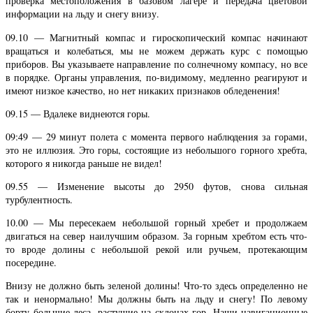
проверка местоположения в базовом лагере и передача цветовой
информации на льду и снегу внизу.
09.10 — Магнитный компас и гироскопический компас начинают
вращаться и колебаться, мы не можем держать курс с помощью
приборов. Вы указываете направление по солнечному компасу, но все
в порядке. Органы управления, по-видимому, медленно реагируют и
имеют низкое качество, но нет никаких признаков обледенения!
09.15 — Вдалеке виднеются горы.
09:49 — 29 минут полета с момента первого наблюдения за горами,
это не иллюзия. Это горы, состоящие из небольшого горного хребта,
которого я никогда раньше не видел!
09.55 — Изменение высоты до 2950 футов, снова сильная
турбулентность.
10.00 — Мы пересекаем небольшой горный хребет и продолжаем
двигаться на север наилучшим образом. За горным хребтом есть что-
то вроде долины с небольшой рекой или ручьем, протекающим
посередине.
Внизу не должно быть зеленой долины! Что-то здесь определенно не
так и ненормально! Мы должны быть на льду и снегу! По левому
борту большие леса, растущие на склонах гор. Наши навигационные