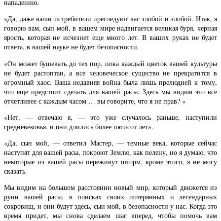
нападению.
«Да, даже ваши истребители преследуют вас злобой и злобой. Итак, я
говорю вам, сын мой, в вашем мире надвигается великая буря, черная
ярость, которая не исчезнет еще много лет. В ваших руках не будет
ответа, в вашей науке не будет безопасности.
«Он может бушевать до тех пор, пока каждый цветок вашей культуры
не будет растоптан, а все человеческое существо не превратится в
огромный хаос. Ваша недавняя война была лишь прелюдией к тому,
что еще предстоит сделать для вашей расы. Здесь мы видим это все
отчетливее с каждым часом … вы говорите, что я не прав? «
«Нет, — отвечаю я, — это уже случалось раньше, наступили
средневековья, и они длились более пятисот лет».
«Да, сын мой, — ответил Мастер, — темные века, которые сейчас
наступят для вашей расы, покроют Землю, как пелену, но я думаю, что
некоторые из вашей расы переживут шторм, кроме этого, я не могу
сказать.
Мы видим на большом расстоянии новый мир, который движется из
руин вашей расы, в поисках своих потерянных и легендарных
сокровищ, и они будут здесь, сын мой, в безопасности у нас. Когда это
время придет, мы снова сделаем шаг вперед, чтобы помочь вам