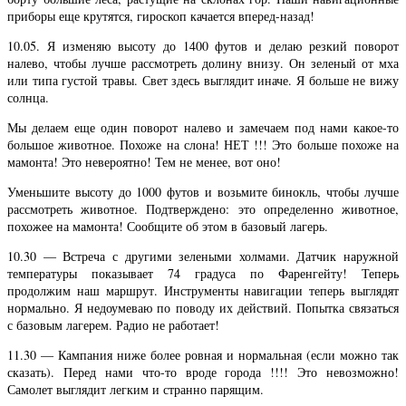
приборы еще крутятся, гироскоп качается вперед-назад!
10.05. Я изменяю высоту до 1400 футов и делаю резкий поворот
налево, чтобы лучше рассмотреть долину внизу. Он зеленый от мха
или типа густой травы. Свет здесь выглядит иначе. Я больше не вижу
солнца.
Мы делаем еще один поворот налево и замечаем под нами какое-то
большое животное. Похоже на слона! НЕТ !!! Это больше похоже на
мамонта! Это невероятно! Тем не менее, вот оно!
Уменьшите высоту до 1000 футов и возьмите бинокль, чтобы лучше
рассмотреть животное. Подтверждено: это определенно животное,
похожее на мамонта! Сообщите об этом в базовый лагерь.
10.30 — Встреча с другими зелеными холмами. Датчик наружной
температуры показывает 74 градуса по Фаренгейту! Теперь
продолжим наш маршрут. Инструменты навигации теперь выглядят
нормально. Я недоумеваю по поводу их действий. Попытка связаться
с базовым лагерем. Радио не работает!
11.30 — Кампания ниже более ровная и нормальная (если можно так
сказать). Перед нами что-то вроде города !!!! Это невозможно!
Самолет выглядит легким и странно парящим.