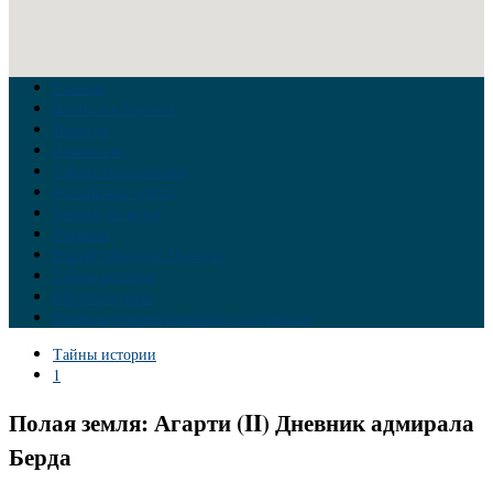
Главная
Война на Украине
Новости
Аналитика
Тайны Геополитики
Российские элиты
Теория заговора
Украина
Новый Мировой Порядок
Тайны истории
Обратная связь
Правила комментирования материалов
Тайны истории
1
Полая земля: Агарти (II) Дневник адмирала
Берда