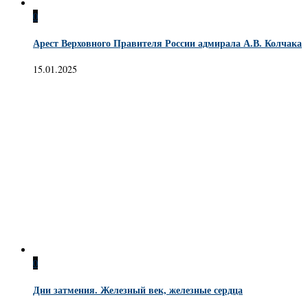
0
Арест Верховного Правителя России адмирала А.В. Колчака
15.01.2025
0
Дни затмения. Железный век, железные сердца