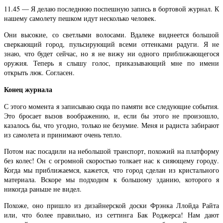
11.45 — Я делаю последнюю поспешную запись в бортовой журнал. К
нашему самолету пешком идут несколько человек.
Они высокие, со светлыми волосами. Вдалеке виднеется большой
сверкающий город, пульсирующий всеми оттенками радуги. Я не
знаю, что будет сейчас, но я не вижу ни одного приближающегося
оружия. Теперь я слышу голос, приказывающий мне по имени
открыть люк. Согласен.
Конец журнала
С этого момента я записываю сюда по памяти все следующие события.
Это бросает вызов воображению, и, если бы этого не произошло,
казалось бы, что угодно, только не безумие. Меня и радиста забирают
из самолета и принимают очень тепло.
Потом нас посадили на небольшой транспорт, похожий на платформу
без колес! Он с огромной скоростью толкает нас к сияющему городу.
Когда мы приближаемся, кажется, что город сделан из кристального
материала. Вскоре мы подходим к большому зданию, которого я
никогда раньше не видел.
Похоже, оно пришло из дизайнерской доски Фрэнка Ллойда Райта
или, что более правильно, из сеттинга Бак Роджерса! Нам дают