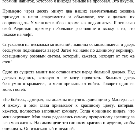
горячий напиток, которого я никогда раньше не пробовал. Это вкусно.
Примерно через десять минут два наших замечательных хозяина
приходят в наши апартаменты и объявляют, что я должен их
сопровождать. У меня нет выбора, кроме как подчиниться. Я оставляю
свой Радиоман, прохожу небольшое расстояние и вхожу в то, что
похоже на лифт.
Спускаемся на несколько мгновений, машина останавливается и дверь
бесшумно поднимается вверх! Затем мы идем по длинному коридору,
освещенному розовым светом, который, кажется, исходит от тех же
стен!
Одно из существ манит нас остановиться перед большой дверью. Над
дверью надпись, которую я не могу прочитать. Большая дверь
бесшумно открывается, и меня приглашают войти. Говорит один из
моих гостей.
«Не бойтесь, адмирал, вы должны получить аудиенцию у Мастера …»
Я вхожу, и мои глаза привыкают к красивому цвету, который,
кажется, полностью заполняет комнату. Тогда я начинаю видеть, что
меня окружает. Мои глаза радовались самому прекрасному зрелищу за
всю мою жизнь. На самом деле это слишком красиво и чудесно, чтобы
описывать. Он изысканный и нежный.