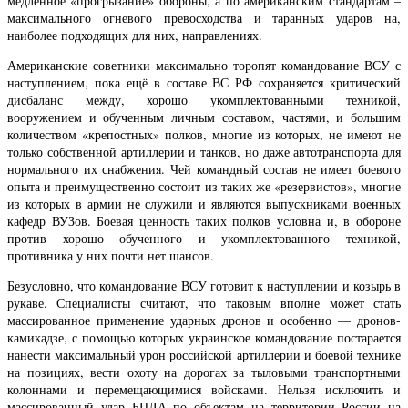
медленное «прогрызание» обороны, а по американским стандартам –
максимального огневого превосходства и таранных ударов на,
наиболее подходящих для них, направлениях.
Американские советники максимально торопят командование ВСУ с
наступлением, пока ещё в составе ВС РФ сохраняется критический
дисбаланс между, хорошо укомплектованными техникой,
вооружением и обученным личным составом, частями, и большим
количеством «крепостных» полков, многие из которых, не имеют не
только собственной артиллерии и танков, но даже автотранспорта для
нормального их снабжения. Чей командный состав не имеет боевого
опыта и преимущественно состоит из таких же «резервистов», многие
из которых в армии не служили и являются выпускниками военных
кафедр ВУЗов. Боевая ценность таких полков условна и, в обороне
против хорошо обученного и укомплектованного техникой,
противника у них почти нет шансов.
Безусловно, что командование ВСУ готовит к наступлении и козырь в
рукаве. Специалисты считают, что таковым вполне может стать
массированное применение ударных дронов и особенно — дронов-
камикадзе, с помощью которых украинское командование постарается
нанести максимальный урон российской артиллерии и боевой технике
на позициях, вести охоту на дорогах за тыловыми транспортными
колоннами и перемещающимися войсками. Нельзя исключить и
массированный удар БПЛА по объектам на территории России на