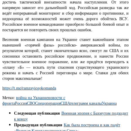
достичь тактической внезапности начала наступления. От этого
напрямую зависит его дальнейший ход. Российская разведка так же
ведёт непрерывный мониторинг и сбор информации о противнике, и
недооценка её возможностей может очень дорого обойтись ВСУ.
Российское военное командование приобрело большой боевой опыт и
постарается не повторить своих прошлых ошибок.
Весенняя военная кампания на Украине станет важнейшим этапом
нынешней «горячей фазы» российско- американской войны, по
результатом которой, станет окончательно ясно, смогут ли США и их
союзники остановить российское продвижение, и нанести России
чувствительное военное поражение, или же придётся переходить к
«плану «Б» — искать пути спасения существующего украинского
режима и начать с Россией переговоры о мире. Ставки для обеих
сторон максимальные!
https://t.me/ramzayiegokomanda
Метки:
война на Украине
новости с
фронта
Россия
СВО
Спецоперация
США
телеграмм каналы
Украина
Следующая публикация
Военная эпопея с Бахмутом подходит
к концу
Предыдущая публикация
Как была построена и как падёт
«Великая Капиталистическая Стена»