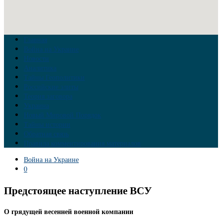
Главная
Война на Украине
Новости
Аналитика
Тайны Геополитики
Российские элиты
Теория заговора
Украина
Новый Мировой Порядок
Тайны истории
Обратная связь
Правила комментирования материалов
Война на Украине
0
Предстоящее наступление ВСУ
О грядущей весенней военной компании