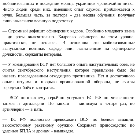
мобилизованных в последние месяцы украинцев чрезвычайно низка.
Число людей среди них, имеющих опыт службы, приближается к
нулю. Большая часть, за полтора – два месяца обучения, получает
лишь начальную военную подготовку.
— Огромный дефицит офицерских кадров. Особенно младшего звена
– до роты включительно. Кадровых офицеров на этом уровне,
практически, не осталось. В основном это мобилизованные
выпускники военных кафедр или, назначенные на офицерские
должности, сержанты ветераны.
— У командования ВСУ нет большого опыта наступательных боёв, не
считая сентябрьского наступления, которое правильнее было бы
назвать преследованием отходящего противника. Нет и достаточного
опыта штурма и прорыва организованной обороны, не считая
городских боёв и контратак.
— ВСУ по-прежнему серьёзно уступают ВС РФ по численности
танков и артиллерии. По танкам — минимум в четыре раз, по
артиллерии — в пять.
— ВС РФ полностью превосходит ВСУ по боевой авиации,
высокоточному ракетному оружию. Сохраняет превосходство по
ударным БПЛА и дронам – камикадзе.