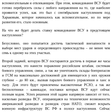
вспомогательным и отвлекающим. При этом, командование ВСУ будет
готово перебросить силы с любого направления на то, где наиболее
проявится успех, как это был с сентябрьским наступлением под
Харьковым, которое начиналось как вспомогательное, но по мере
развития его, стало основным.
На что же будет делать ставку командование ВСУ в предстоящем
наступлении?
Безусловно, оно попытается достичь тактической внезапности в
выборе мест ударов и определяющего превосходства – не менее чем
семь к одному на этих участках.
Второй задачей, которую ВСУ постараются достичь в первые же часы
наступления, это нанести поражение российским штабам, системам
боевого управления, связи, а так же уничтожить склады боеприпасов
и ГСМ на максимально достижимой для имеющегося у них оружия
глубине – до 80 км., вызвав паралич боевого управления и хаос в
тылу. Для этого будут привлечены высокоточные РСЗО, а так же
беспилотники – камикадзе, поставки которых ВСУ идут сейчас
полным ходом. Успех решения этой задачи напрямую зависит от того,
насколько разведка ВСУ, опирающаяся на технические возможности
американской разведки и разведок стран НАТО, сможет вскрыть
военную инфраструктуру ВС РФ в полосе наступления. Сейчас