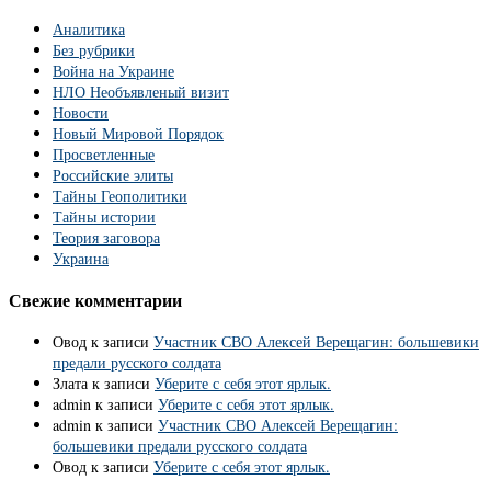
Аналитика
Без рубрики
Война на Украине
НЛО Необъявленый визит
Новости
Новый Мировой Порядок
Просветленные
Российские элиты
Тайны Геополитики
Тайны истории
Теория заговора
Украина
Свежие комментарии
Овод
к записи
Участник СВО Алексей Верещагин: большевики
предали русского солдата
Злата
к записи
Уберите с себя этот ярлык.
admin
к записи
Уберите с себя этот ярлык.
admin
к записи
Участник СВО Алексей Верещагин:
большевики предали русского солдата
Овод
к записи
Уберите с себя этот ярлык.