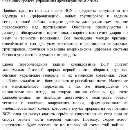
новейших средств управления артиллерийским огнём.
Вообще, одна из главных ставок ВСУ в грядущем наступлении это
надежда на «цифровизацию» новых группировок и ведение
сетецентричной войны, которые должны дать украинцам главное
превосходство над противником. Обеспечив преимущество в
разведке, обнаружении противника, скорости нанесения ударов по
нему и точности поражения. Все последние месяцы бригады,
отведённые в тыл для укомплектование и формирование ударных
группировок, получают новейшие американские цифровые системы
боевого управления и учатся ими владеть.
Своей первоочередной задачей командование ВСУ считает
максимально быстрый прорыв первой линии обороны, где, как
считают украинские генералы и их натовские советники, стоят
наиболее закалённые в боях и опытные российские части. Нанесение
им максимального поражения, а так же недопущение их
организованного отхода на вторую линию обороны, где стоят
слабообученные, не имеющие достаточного количества боевой
техники и тяжёлого вооружения полки, сформированные из
«мобилизованных» солдат, которые, в случае прорыва на их позиции
ВСУ, едва ли смогут оказать серьёзное сопротивление, если сюда не
смогут отойти части «первой линии». Поэтому, скорее всего,
наступление будет вестись не по привычной схеме этой войны –