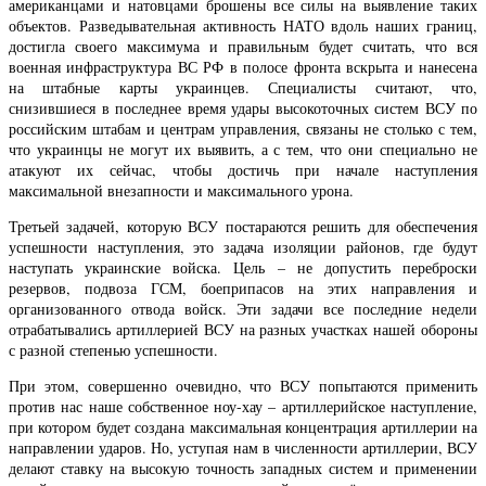
американцами и натовцами брошены все силы на выявление таких
объектов. Разведывательная активность НАТО вдоль наших границ,
достигла своего максимума и правильным будет считать, что вся
военная инфраструктура ВС РФ в полосе фронта вскрыта и нанесена
на штабные карты украинцев. Специалисты считают, что,
снизившиеся в последнее время удары высокоточных систем ВСУ по
российским штабам и центрам управления, связаны не столько с тем,
что украинцы не могут их выявить, а с тем, что они специально не
атакуют их сейчас, чтобы достичь при начале наступления
максимальной внезапности и максимального урона.
Третьей задачей, которую ВСУ постараются решить для обеспечения
успешности наступления, это задача изоляции районов, где будут
наступать украинские войска. Цель – не допустить переброски
резервов, подвоза ГСМ, боеприпасов на этих направления и
организованного отвода войск. Эти задачи все последние недели
отрабатывались артиллерией ВСУ на разных участках нашей обороны
с разной степенью успешности.
При этом, совершенно очевидно, что ВСУ попытаются применить
против нас наше собственное ноу-хау – артиллерийское наступление,
при котором будет создана максимальная концентрация артиллерии на
направлении ударов. Но, уступая нам в численности артиллерии, ВСУ
делают ставку на высокую точность западных систем и применении