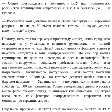
— Общее превосходство в численности ВСУ над численностью
российской группировки сократилось с 3 к 1 в сентябре, до 1.3 к
февралю.
— Российское командование имеет в своём распоряжении серьёзные
резервы – не менее 80 тысяч человек, который в случае угрозы,
конечно, задействует.
Поэтому, несмотря на огромную пропаганду «победности» грядущего
наступления, у украинского военного руководства нет полной
уверенности в его успехе. Целый ряд критических факторов успеха и
неуспеха находится в зоне неопределённости. До сих пор боевая
группировка не достигла необходимых боевых параметров. Часть
техники и вооружения продолжает прибывать, поставки боеприпасов
идут полным ходом, но их ещё недостаточно для удовлетворения всех
потребностей масштабного наступления. Затягиваются поставки
тяжёлых танков «Леопард», на которые делается особая ставка в
будущем наступлении. Украина так и не получила тактические ракеты
средней (до 500 км) дальности. Уровень подготовки личного состава
вновь формируемых бригад, оценивается как невысокий. И, скорее
всего, часть этих факторов неопределённости сохранится, как
минимум, до середины апреля.
Отдельной проблемой является ответ на вопрос — сможет ли ВСУ