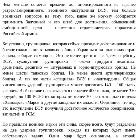
Чем меньше остаётся времени до, анонсированного и, заранее
разрекламированного, весеннего наступления ВСУ, тем больше
возникает вопросов на тему того, какое же ноу-хау собирается
применить Залужный и его штаб для достижения, объявленной
амбициозной цели – нанесении стратегического поражения
Российской армии.
Безусловно, группировка, которая сейчас проходит доформирование и
боевое слаживание в тыловых районах Украины и на полигонах стран
Запада, собирается мощная. Это не менее трети от всей, имеющейся у
ВСУ, сухопутной группировки – около тридцати пехотных,
десантных, десантно — штурмовых и горно-штурмовых бригад. Не
менее шести танковых бригад. Не менее шести артиллерийских
бригад. А так же части «спецназа» ВСУ и «нацгвардии». Общая
численность ударной группировки может достигать 140 – 160 тысяч
человек. В её составе насчитывается не менее 400 танков, не менее 350
орудий, до 100 РСЗО из которых не менее 30 высокоточные системы
«Хаймарс», «Марс» и другие западные их аналоги. Очевидно, что под
это наступление ВСУ получили достаточное количество боеприпасов,
запчастей и ГСМ.
По правилам военной науки эти силы, скорее всего, будут разделены
на две ударные группировки, каждая из которых будет иметь
собственную задачу. Один удар будет основным, а второй