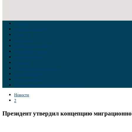
Главная
Война на Украине
Новости
Аналитика
Тайны Геополитики
Российские элиты
Теория заговора
Украина
Новый Мировой Порядок
Тайны истории
Обратная связь
Правила комментирования материалов
Новости
2
Президент утвердил концепцию миграционной