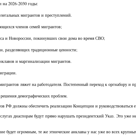
на 2026-2030 годы:
елегальных мигрантов и преступлений.
ающихся членов семей мигрантов;
сса и Новороссии, покинувших свои дома во время СВО;
дан, разделяющих традиционные ценности;
нклавов и маргинализации мигрантов.
миграции.
грантов ляжет на работодателя. Постепенный переход к оргнабору и пр
о решения демографических проблем.
ктов РФ должны обеспечить реализацию Концепции и руководствоваться е
услугах диаспорам будут прямо нарушать президентский Указ. Это уже не
ние будет огромным, те же этнические анклавы у нас уже во всех крупны