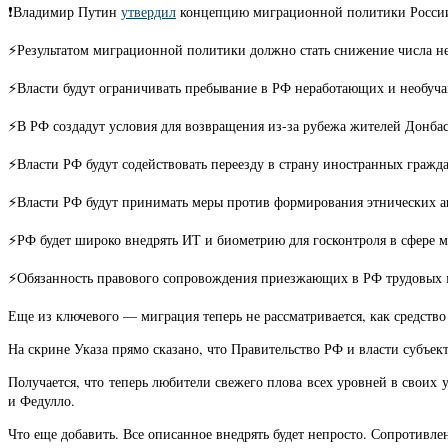
❗️Владимир Путин
утвердил
концепцию миграционной политики России 
⚡️Результатом миграционной политики должно стать снижение числа н
⚡️Власти будут ограничивать пребывание в РФ неработающих и необуч
⚡️В РФ создадут условия для возвращения из-за рубежа жителей Донба
⚡️Власти РФ будут содействовать переезду в страну иностранных граж
⚡️Власти РФ будут принимать меры против формирования этнических а
⚡️РФ будет широко внедрять ИТ и биометрию для госконтроля в сфере 
⚡️Обязанность правового сопровождения приезжающих в РФ трудовых ми
Еще из ключевого — миграция теперь не рассматривается, как средств
На скрине Указа прямо сказано, что Правительство РФ и власти субъе
Получается, что теперь любители свежего плова всех уровней в своих 
и Федулло.
Что еще добавить. Все описанное внедрять будет непросто. Сопротивле