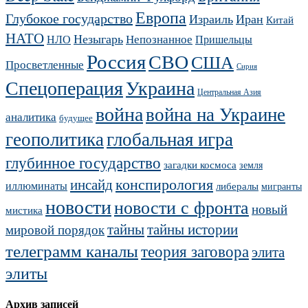
Европа
Глубокое государство
Израиль
Иран
Китай
НАТО
Незыгарь
Непознанное
НЛО
Пришельцы
Россия
СВО
США
Просветленные
Сирия
Украина
Спецоперация
Центральная Азия
война
война на Украине
аналитика
будущее
геополитика
глобальная игра
глубинное государство
загадки космоса
земля
конспирология
инсайд
иллюминаты
либералы
мигранты
новости
новости с фронта
новый
мистика
тайны
тайны истории
мировой порядок
телеграмм каналы
теория заговора
элита
элиты
Архив записей