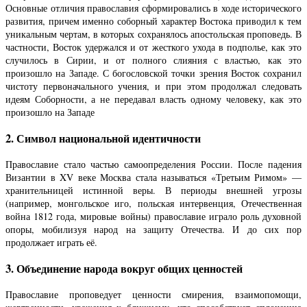
Основные отличия православия сформировались в ходе исторического
развития, причем именно соборный характер Востока приводил к тем
уникальным чертам, в которых сохранялось апостольская проповедь. В
частности, Восток удержался и от жесткого ухода в подполье, как это
случилось в Сирии, и от полного слияния с властью, как это
произошло на Западе. С богословской точки зрения Восток сохранил
чистоту первоначального учения, и при этом продолжал следовать
идеям Соборности, а не передавал власть одному человеку, как это
произошло на Западе
2. Символ национальной идентичности
Православие стало частью самоопределения России. После падения
Византии в XV веке Москва стала называться «Третьим Римом» —
хранительницей истинной веры. В периоды внешней угрозы
(например, монгольское иго, польская интервенция, Отечественная
война 1812 года, мировые войны) православие играло роль духовной
опоры, мобилизуя народ на защиту Отечества. И до сих пор
продолжает играть её.
3. Объединение народа вокруг общих ценностей
Православие проповедует ценности смирения, взаимопомощи,