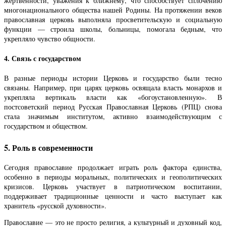
жертвенности, уважения к ближнему, что способствует сплочению
многонационального общества нашей Родины. На протяжении веков
православная церковь выполняла просветительскую и социальную
функции — строила школы, больницы, помогала бедным, что
укрепляло чувство общности.
4. Связь с государством
В разные периоды истории Церковь и государство были тесно
связаны. Например, при царях церковь освящала власть монархов и
укрепляла вертикаль власти как «богоустановленную». В
постсоветский период Русская Православная Церковь (РПЦ) снова
стала значимым институтом, активно взаимодействующим с
государством и обществом.
5. Роль в современности
Сегодня православие продолжает играть роль фактора единства,
особенно в периоды моральных, политических и геополитических
кризисов. Церковь участвует в патриотическом воспитании,
поддерживает традиционные ценности и часто выступает как
хранитель «русской духовности».
Православие — это не просто религия, а культурный и духовный код,