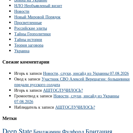
НЛО Необъявленый визит
Новости
Новый Мировой Порядок
Просветленные
Российские элиты
Тайны Геополитики
Тайны истории
Теория заговора
Украина
Свежие комментарии
Игорь
к записи
Новости, слухи, инсайд из Украины 07.08.2026
Овод
к записи
Участник СВО Алексей Верещагин: большевики
предали русского солдата
Игорь
к записи
АШТОСЛУЧИЛОСЬ?
Громоотвод
к записи
Новости, слухи, инсайд из Украины
07.08.2026
Наблюдатель
к записи
АШТОСЛУЧИЛОСЬ?
Метки
Deep State
Британия
Бенджамин Фулфорд