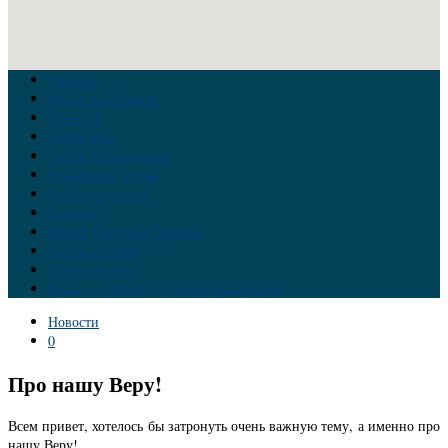
Главная
Война на Украине
Новости
Аналитика
Тайны Геополитики
Российские элиты
Теория заговора
Украина
Новый Мировой Порядок
Тайны истории
Обратная связь
Правила комментирования материалов
Новости
0
Про нашу Веру!
Всем привет, хотелось бы затронуть очень важную тему, а именно про
нашу Веру!