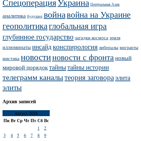
Украина
Спецоперация
Центральная Азия
война
война на Украине
аналитика
будущее
геополитика
глобальная игра
глубинное государство
загадки космоса
земля
конспирология
инсайд
иллюминаты
либералы
мигранты
новости
новости с фронта
новый
мистика
тайны
тайны истории
мировой порядок
телеграмм каналы
теория заговора
элита
элиты
Архив записей
Август 2026
Пн
Вт
Ср
Чт
Пт
Сб
Вс
1
2
3
4
5
6
7
8
9