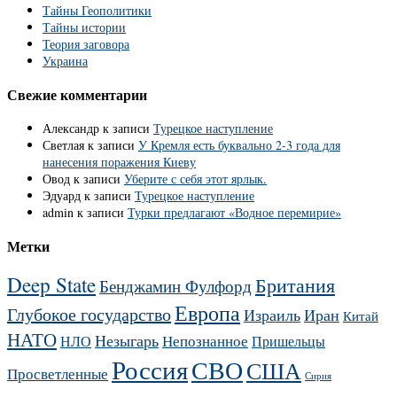
Тайны Геополитики
Тайны истории
Теория заговора
Украина
Свежие комментарии
Александр
к записи
Турецкое наступление
Светлая
к записи
У Кремля есть буквально 2-3 года для
нанесения поражения Киеву
Овод
к записи
Уберите с себя этот ярлык.
Эдуард
к записи
Турецкое наступление
admin
к записи
Турки предлагают «Водное перемирие»
Метки
Deep State
Британия
Бенджамин Фулфорд
Европа
Глубокое государство
Израиль
Иран
Китай
НАТО
Незыгарь
Непознанное
НЛО
Пришельцы
Россия
СВО
США
Просветленные
Сирия