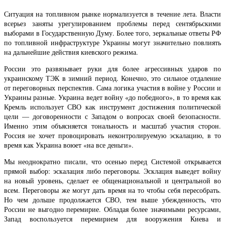
Ситуация на топливном рынке нормализуется в течение лета. Власти
всерьез заняты урегулированием проблемы перед сентябрьскими
выборами в Государственную Думу. Более того, зеркальные ответы РФ
по топливной инфраструктуре Украины могут значительно повлиять
на дальнейшие действия киевского режима.
России это развязывает руки для более агрессивных ударов по
украинскому ТЭК в зимний период. Конечно, это сильное отдаление
от переговорных перспектив. Сама логика участия в войне у России и
Украины разные. Украина ведет войну «до победного», в то время как
Кремль использует СВО как инструмент достижения политической
цели — договоренности с Западом о вопросах своей безопасности.
Именно этим объясняется тональность и масштаб участия сторон.
Россия не хочет провоцировать неконтролируемую эскалацию, в то
время как Украина воюет «на все деньги».
Мы неоднократно писали, что осенью перед Системой открывается
прямой выбор: эскалация либо переговоры. Эсклация выведет войну
на новый уровень, сделает ее общенациональной и центральной во
всем. Переговоры же могут дать время на то чтобы себя пересобрать.
Но чем дольше продолжается СВО, тем выше убежденность, что
России не выгодно перемирие. Обладая более значимыми ресурсами,
Запад воспользуется перемирием для вооружения Киева и