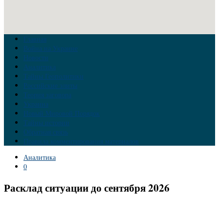
Главная
Война на Украине
Новости
Аналитика
Тайны Геополитики
Российские элиты
Теория заговора
Украина
Новый Мировой Порядок
Тайны истории
Обратная связь
Правила комментирования материалов
Аналитика
0
Расклад ситуации до сентября 2026