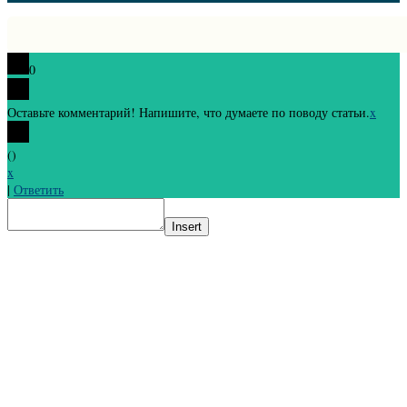
0
Оставьте комментарий! Напишите, что думаете по поводу статьи.
x
(
)
x
|
Ответить
Insert