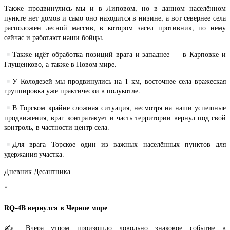
Также продвинулись мы и в Липовом, но в данном населённом
пункте нет домов и само оно находится в низине, а вот севернее села
расположен лесной массив, в котором засел противник, по нему
сейчас и работают наши бойцы.
Также идёт обработка позиций врага и западнее — в Карповке и
Глущенково, а также в Новом мире.
У Колодезей мы продвинулись на 1 км, восточнее села вражеская
группировка уже практически в полукотле.
В Торском крайне сложная ситуация, несмотря на наши успешные
продвижения, враг контратакует и часть территории вернул под свой
контроль, в частности центр села.
Для врага Торское один из важных населённых пунктов для
удержания участка.
Дневник Десантника
*
RQ-4B вернулся в Черное море
✍️ Вчера утром произошло довольно знаковое событие в