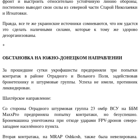
фронт и выстроить относительно устойчивую линию обороны,
постепенно выводит свои силы из северной части Старой Николаевки
и Игнатовки.
Правда, все те же украинские источники сомневаются, что им удастся
это сделать наличными силами, которые к тому же здорово
дезорганизованы.
*
ОБСТАНОВКА НА ЮЖНО-ДОНЕЦКОМ НАПРАВЛЕНИИ
За прошедшие сутки укрофашисты предприняли три попытки
контратак в районе Отрадного и Вольного Поля, задействовав
бронетехнику и штурмовые группы. Успеха не имели, противник
ликвидирован.
Шахтёрское направление:
Со стороны Отрадного штурмовая группа 23 омбр ВСУ на ББМ
MaxxPro предприняла попытку контратаки, но безуспешно.
Бронемашина уничтожена при отходе ударами FPV-дронов северо-
западнее населённого пункта.
Вторая контратака, на MRAP Oshkosh, также была невелирована.