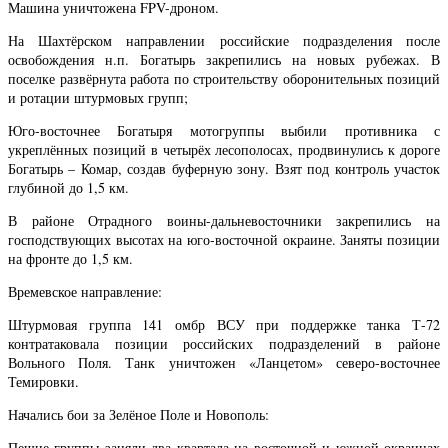
Машина уничтожена FPV-дроном.
На Шахтёрском направлении российские подразделения после
освобождения н.п. Богатырь закрепились на новых рубежах. В
поселке развёрнута работа по строительству оборонительных позиций
и ротации штурмовых групп;
Юго-восточнее Богатыря мотогруппы выбили противника с
укреплённых позиций в четырёх лесополосах, продвинулись к дороге
Богатырь – Комар, создав буферную зону. Взят под контроль участок
глубиной до 1,5 км.
В районе Отрадного воины-дальневосточники закрепились на
господствующих высотах на юго-восточной окраине. Заняты позиции
на фронте до 1,5 км.
Времевское направление:
Штурмовая группа 141 омбр ВСУ при поддержке танка Т-72
контратаковала позиции российских подразделений в районе
Вольного Поля. Танк уничтожен «Ланцетом» северо-восточнее
Темировки.
Начались бои за Зелёное Поле и Новополь:
Пешие группы заняли два квартала на восточной и южной окраинах