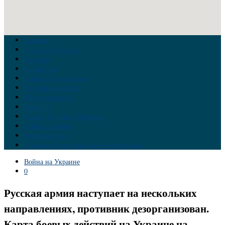
Главная
Война на Украине
Новости
Аналитика
Тайны Геополитики
Российские элиты
Теория заговора
Украина
Новый Мировой Порядок
Тайны истории
Обратная связь
Правила комментирования материалов
Война на Украине
0
Русская армия наступает на нескольких
направлениях, противник дезорганизован.
Карта боевых действий на Украине на