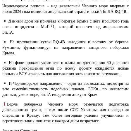
Черноморском регионе – над акваторией Черного моря впервые с
июня 2024 года появился американский стратегический БпЛА RQ-4B.
Данный дрон не прилетал к берегам Крыма с лета прошлого года
после инцидента с МиГ-31, который пролетел над американским
БпЛА.
На протяжении суток RQ-4B находился к востоку от берегов
Румынии, функционируя на направлении западного побережья
Крыма.
На фоне провала украинского плана по достижению 30-дневного
режима прекращения огня по всему фронту ожидаются новые
попытки ВСУ атаковать для достижения хоть какого-то результата.
И Черноморское направление – одно из возможных, несмотря на
всю самоубийственность подобных планов. БЭКи, по некоторым
данным, уже в море, БпЛА ежедневно атакуют Крым.
Вдоль побережья Черного моря отмечается подготовка
диверсионных групп, в том числе ССО Украины, для проведения
операции в Крыму. Тем более погодные условия улучшились, и
вероятность таких попыток с каждым днем возрастает.
Архангел Спецназа