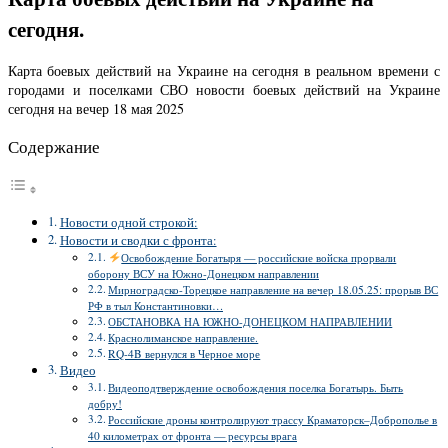
сегодня.
Карта боевых действий на Украине на сегодня в реальном времени с
городами и поселками СВО новости боевых действий на Украине
сегодня на вечер 18 мая 2025
Содержание
Новости одной строкой:
Новости и сводки с фронта:
Освобождение Богатыря — российские войска прорвали
оборону ВСУ на Южно-Донецком направлении
Мирноградско-Торецкое направление на вечер 18.05.25: прорыв ВС
РФ в тыл Константиновки…
ОБСТАНОВКА НА ЮЖНО-ДОНЕЦКОМ НАПРАВЛЕНИИ
Краснолиманское направление.
RQ-4B вернулся в Черное море
Видео
Видеоподтверждение освобождения поселка Богатырь. Быть
добру!
Российские дроны контролируют трассу Краматорск–Доброполье в
40 километрах от фронта — ресурсы врага