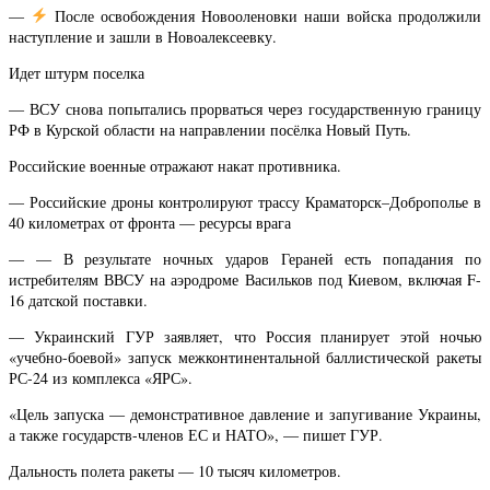
—
После освобождения Новооленовки наши войска продолжили
наступление и зашли в Новоалексеевку.
Идет штурм поселка
— ВСУ снова попытались прорваться через государственную границу
РФ в Курской области на направлении посёлка Новый Путь.
Российские военные отражают накат противника.
— Российские дроны контролируют трассу Краматорск–Доброполье в
40 километрах от фронта — ресурсы врага
— — В результате ночных ударов Гераней есть попадания по
истребителям ВВСУ на аэродроме Васильков под Киевом, включая F-
16 датской поставки.
— Украинский ГУР заявляет, что Россия планирует этой ночью
«учебно-боевой» запуск межконтинентальной баллистической ракеты
РС-24 из комплекса «ЯРС».
«Цель запуска — демонстративное давление и запугивание Украины,
а также государств-членов ЕС и НАТО», — пишет ГУР.
Дальность полета ракеты — 10 тысяч километров.