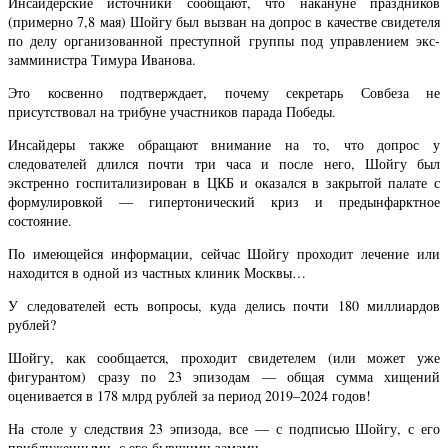
Инсайдерские источники сообщают, что накануне праздников
(примерно 7,8 мая) Шойгу был вызван на допрос в качестве свидетеля
по делу организованной преступной группы под управлением экс-
замминистра Тимура Иванова.
Это косвенно подтверждает, почему секретарь Совбеза не
присутствовал на трибуне участников парада Победы.
Инсайдеры также обращают внимание на то, что допрос у
следователей длился почти три часа и после него, Шойгу был
экстренно госпитализирован в ЦКБ и оказался в закрытой палате с
формулировкой — гипертонический криз и предынфарктное
состояние.
По имеющейся информации, сейчас Шойгу проходит лечение или
находится в одной из частных клиник Москвы…
У следователей есть вопросы, куда делись почти 180 миллиардов
рублей?
Шойгу, как сообщается, проходит свидетелем (или может уже
фигурантом) сразу по 23 эпизодам — общая сумма хищений
оценивается в 178 млрд рублей за период 2019–2024 годов!
На столе у следствия 23 эпизода, все — с подписью Шойгу, с его
приближенными, с его бывшими замами.