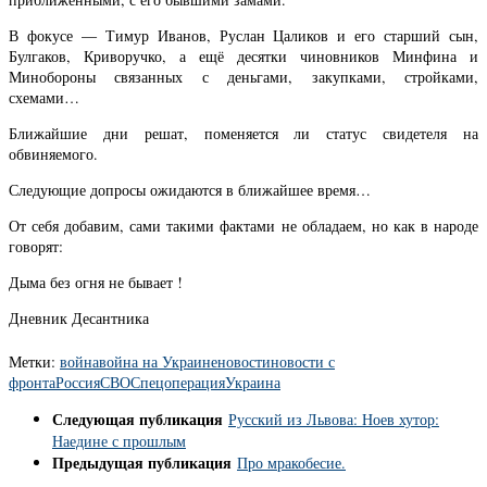
В фокусе — Тимур Иванов, Руслан Цаликов и его старший сын,
Булгаков, Криворучко, а ещё десятки чиновников Минфина и
Минобороны связанных с деньгами, закупками, стройками,
схемами…
Ближайшие дни решат, поменяется ли статус свидетеля на
обвиняемого.
Следующие допросы ожидаются в ближайшее время…
От себя добавим, сами такими фактами не обладаем, но как в народе
говорят:
Дыма без огня не бывает !
Дневник Десантника
Метки:
война
война на Украине
новости
новости с
фронта
Россия
СВО
Спецоперация
Украина
Следующая публикация
Русский из Львова: Ноев хутор:
Наедине с прошлым
Предыдущая публикация
Про мракобесие.