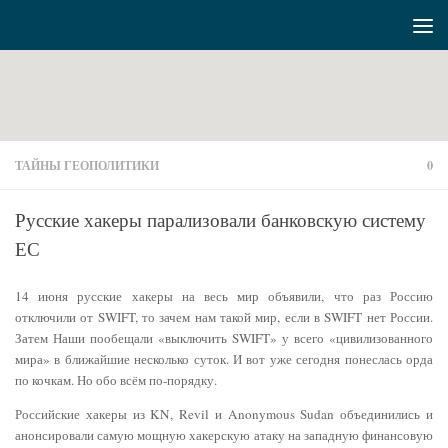
Перейти к содержимому
ТАЙНЫ ГЕОПОЛИТИКИ
0
Русские хакеры парализовали банковскую систему
ЕС
14 июня русские хакеры на весь мир объявили, что раз Россию
отключили от SWIFT, то зачем нам такой мир, если в SWIFT нет России.
Затем Наши пообещали «выключить SWIFT» у всего «цивилизованного
мира» в ближайшие несколько суток. И вот уже сегодня понеслась орда
по кочкам. Но обо всём по-порядку.
Российские хакеры из KN, Revil и Anonymous Sudan объединились и
анонсировали самую мощную хакерскую атаку на западную финансовую