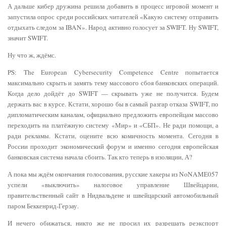
А дальше кибер дружина решила добавить в процесс игровой момент и
запустила опрос среди российских читателей «Какую систему отправить
отдыхать следом за IBAN». Народ активно голосует за SWIFT. Ну SWIFT,
значит SWIFT.
Ну что ж, ждёмс.
PS: The European Cybersecurity Competence Centre попытается
максимально скрыть и замять тему массового сбоя банковских операций.
Когда дело дойдёт до SWIFT — скрывать уже не получится. Будем
держать вас в курсе. Кстати, хорошо бы в самый разгар отказа SWIFT, по
дипломатическим каналам, официально предложить европейцам массово
переходить на платёжную систему «Мир» и «СБП». Не ради помощи, а
ради рекламы. Кстати, оцените всю комичность момента. Сегодня в
России проходит экономический форум и именно сегодня европейская
банковская система начала сбоить. Так кто теперь в изоляции, А?
А пока мы ждём окончания голосования, русские хакеры из NoNAME057
успели «выключить» налоговое управление Швейцарии,
правительственный сайт в Нидвальдене и швейцарский автомобильный
паром Беккенрид-Герзау.
И нечего обижаться, никто же не просил их разрешать реэкспорт