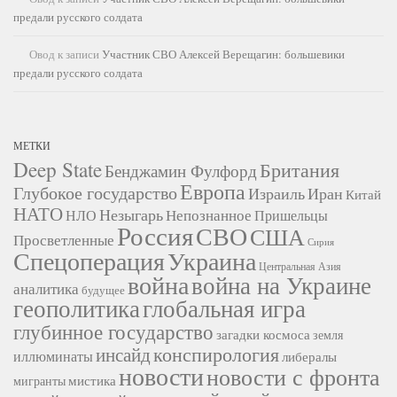
предали русского солдата
Овод
к записи
Участник СВО Алексей Верещагин: большевики
предали русского солдата
МЕТКИ
Deep State
Британия
Бенджамин Фулфорд
Европа
Глубокое государство
Израиль
Иран
Китай
НАТО
Незыгарь
Непознанное
НЛО
Пришельцы
Россия
СВО
США
Просветленные
Сирия
Украина
Спецоперация
Центральная Азия
война
война на Украине
аналитика
будущее
геополитика
глобальная игра
глубинное государство
загадки космоса
земля
конспирология
инсайд
иллюминаты
либералы
новости
новости с фронта
мистика
мигранты