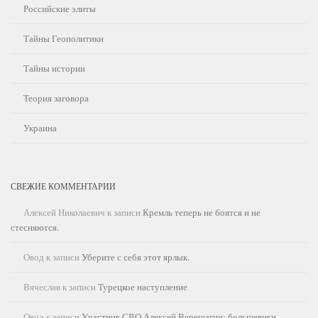
Российские элиты
Тайны Геополитики
Тайны истории
Теория заговора
Украина
СВЕЖИЕ КОММЕНТАРИИ
Алексей Николаевич
к записи
Кремль теперь не боятся и не
стесняются.
Овод
к записи
Уберите с себя этот ярлык.
Вячеслав
к записи
Турецкое наступление
Овод
к записи
Участник СВО Алексей Верещагин: большевики