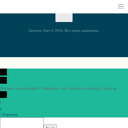
Заговор Элит © 2026. Все права защищены.
0
Оставьте комментарий! Напишите, что думаете по поводу статьи.
x
(
)
x
|
Ответить
Insert