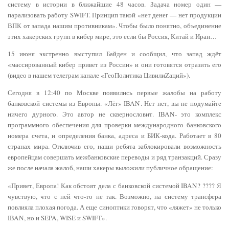
систему в истории в ближайшие 48 часов. Задача номер один —
парализовать работу SWIFT. Принцип такой «нет денег — нет продукции
ВПК от запада нашим противникам». Чтобы было понятно, объединение
этих хакерских групп в кибер мире, это если бы Россия, Китай и Иран…
15 июня экстренно выступил Байден и сообщил, что запад ждёт
«массированный кибер привет из России» и они готовятся отразить его
(видео в нашем телеграм канале «ГеоПолитика ЦивилиZаций»).
Сегодня в 12:40 по Москве появились первые жалобы на работу
банковской системы из Европы. «Лёг» IBAN. Нет нет, вы не подумайте
ничего дурного. Это автор не сквернословит. IBAN- это комплекс
программного обеспечения для проверки международного банковского
номера счета, и определения банка, адреса и БИК-кода. Работает в 80
странах мира. Отключив его, наши ребята заблокировали возможность
европейцам совершать межбанковские переводы и ряд транзакций. Сразу
же после начала жалоб, наши хакеры выложили публичное обращение:
«Привет, Европа! Как обстоят дела с банковской системой IBAN? ???? Я
чувствую, что с ней что-то не так. Возможно, на систему трансфера
повлияла плохая погода. А еще синоптики говорят, что «ляжет» не только
IBAN, но и SEPA, WISE и SWIFT».