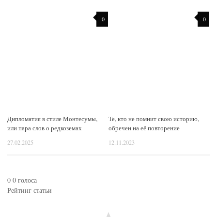
0
0
Дипломатия в стиле Монтесумы,
Те, кто не помнит свою историю,
или пара слов о редкоземах
обречен на её повторение
27.02.2025
12.11.2023
0
0
голоса
Рейтинг статьи