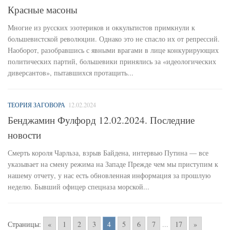
Красные масоны
Многие из русских эзотериков и оккультистов примкнули к
большевистской революции. Однако это не спасло их от репрессий.
Наоборот, разобравшись с явными врагами в лице конкурирующих
политических партий, большевики принялись за «идеологических
диверсантов», пытавшихся протащить...
ТЕОРИЯ ЗАГОВОРА
12.02.2024
Бенджамин Фулфорд 12.02.2024. Последние
новости
Смерть короля Чарльза, взрыв Байдена, интервью Путина — все
указывает на смену режима на Западе Прежде чем мы приступим к
нашему отчету, у нас есть обновленная информация за прошлую
неделю. Бывший офицер спецназа морской...
Страницы:
«
1
2
3
4
5
6
7
...
17
»