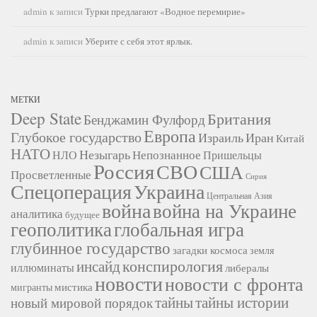
admin
к записи
Турки предлагают «Водное перемирие»
admin
к записи
Уберите с себя этот ярлык.
МЕТКИ
Deep State
Британия
Бенджамин Фулфорд
Европа
Глубокое государство
Израиль
Иран
Китай
НАТО
Незыгарь
Непознанное
НЛО
Пришельцы
Россия
СВО
США
Просветленные
Сирия
Украина
Спецоперация
Центральная Азия
война
война на Украине
аналитика
будущее
геополитика
глобальная игра
глубинное государство
загадки космоса
земля
конспирология
инсайд
иллюминаты
либералы
новости
новости с фронта
мистика
мигранты
тайны
тайны истории
новый мировой порядок