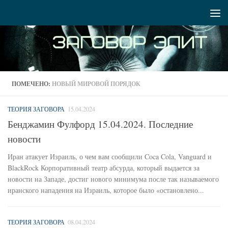
Перейти к содержимому
ПОМЕЧЕНО:
НОВЫЙ МИРОВОЙ ПОРЯДОК
ТЕОРИЯ ЗАГОВОРА
15.04.2024
Бенджамин Фулфорд 15.04.2024. Последние
новости
Иран атакует Израиль, о чем вам сообщили Coca Cola, Vanguard и
BlackRock Корпоративный театр абсурда, который выдается за
новости на Западе, достиг нового минимума после так называемого
иранского нападения на Израиль, которое было «остановлено...
ТЕОРИЯ ЗАГОВОРА
08.04.2024