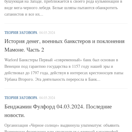
бушующая на Западе, приближается к своего рода кульминации в
виде мега-черного лебедя. Белые шляпы пытаются обанкротить
сатанистов и все их...
ТЕОРИЯ ЗАГОВОРА
04.03.2024
История денег, военных банкстеров и поклонения
Мамоне. Часть 2
Warlord Банкстеры Первый «современный» банк был основан в
Венеции под гарантию государства в 1157 году нашей эры и
действовал до 1797 года, действуя в интересах крестоносцев папы
Урбана Второго. Эта деятельность переросла в Банк...
ТЕОРИЯ ЗАГОВОРА
04.03.2024
Бенджамин Фулфорд 04.03.2024. Последние
новости.
Организация «Черное солнце» выдвинула ультиматум: объявить
Всемирную федерацию или столкнуться с ядерной катастрофой