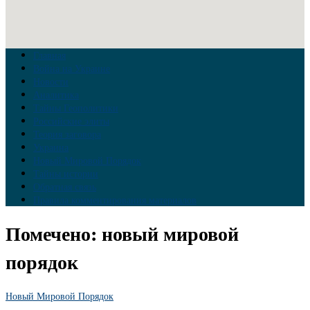
Главная
Война на Украине
Новости
Аналитика
Тайны Геополитики
Российские элиты
Теория заговора
Украина
Новый Мировой Порядок
Тайны истории
Обратная связь
Правила комментирования материалов
Помечено:
новый мировой
порядок
Новый Мировой Порядок