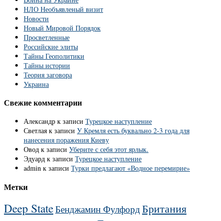
НЛО Необъявленый визит
Новости
Новый Мировой Порядок
Просветленные
Российские элиты
Тайны Геополитики
Тайны истории
Теория заговора
Украина
Свежие комментарии
Александр
к записи
Турецкое наступление
Светлая
к записи
У Кремля есть буквально 2-3 года для
нанесения поражения Киеву
Овод
к записи
Уберите с себя этот ярлык.
Эдуард
к записи
Турецкое наступление
admin
к записи
Турки предлагают «Водное перемирие»
Метки
Deep State
Британия
Бенджамин Фулфорд