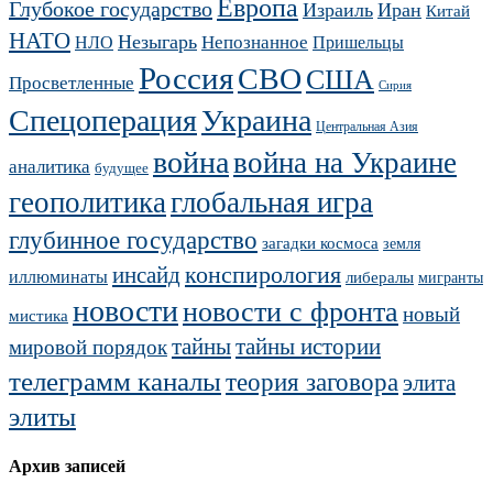
Европа
Глубокое государство
Израиль
Иран
Китай
НАТО
Незыгарь
Непознанное
НЛО
Пришельцы
Россия
СВО
США
Просветленные
Сирия
Украина
Спецоперация
Центральная Азия
война
война на Украине
аналитика
будущее
геополитика
глобальная игра
глубинное государство
загадки космоса
земля
конспирология
инсайд
иллюминаты
либералы
мигранты
новости
новости с фронта
новый
мистика
тайны
тайны истории
мировой порядок
телеграмм каналы
теория заговора
элита
элиты
Архив записей