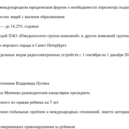
 международном юридическом форуме о необходимости пересмотра подход
России людей с высшим образованием
 — до 14,25% годовых
акций ПАО «Южуралзолото группа компаний» и других компаний групп
-морского парада в Санкт-Петербурге
дельных видов радиоэлектронных устройств с 1 сентября на 1 декабря 20
ветником Владимира Путина
ра Матвеева руководителем канцелярии президента
ного по правам ребенка на 5 лет
ения глобальных проблем и международных отношений, вместо которы
, совершивших правонарушения за рубежом