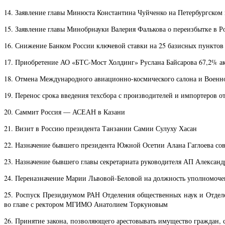
14. Заявление главы Минюста Константина Чуйченко на Петербургском
15. Заявление главы Минобрнауки Валерия Фалькова о переизбытке в 
16. Снижение Банком России ключевой ставки на 25 базисных пунктов
17. Приобретение АО «БТС-Мост Холдинг» Руслана Байсарова 67,2% 
18. Отмена Международного авиационно-космического салона и Военно
19. Перенос срока введения техсбора с производителей и импортеров от
20. Саммит Россия — АСЕАН в Казани
21. Визит в Россию президента Танзании Самии Сулуху Хасан
22. Назначение бывшего президента Южной Осетии Алана Гаглоева со
23. Назначение бывшего главы секретариата руководителя АП Александ
24. Переназначение Марии Львовой-Беловой на должность уполномочен
25. Роспуск Президиумом РАН Отделения общественных наук и Отдел
во главе с ректором МГИМО Анатолием Торкуновым
26. Принятие закона, позволяющего арестовывать имущество граждан