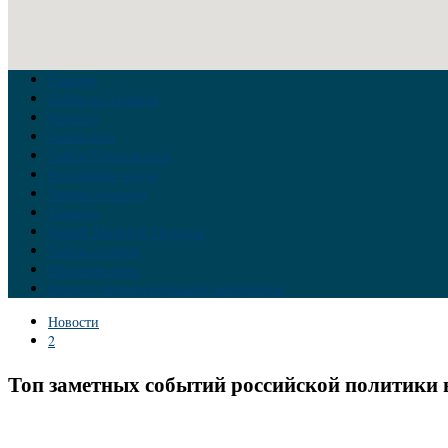
Главная
Война на Украине
Новости
Аналитика
Тайны Геополитики
Российские элиты
Теория заговора
Украина
Новый Мировой Порядок
Тайны истории
Обратная связь
Правила комментирования материалов
Новости
2
Топ заметных событий российской политики 