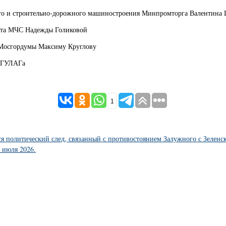
вого и строительно-дорожного машиностроения Минпромторга Валентина
ента МЧС Надежды Голиковой
у Мосгордумы Максиму Круглову
и ГУЛАГа
1
я политический след, связанный с противостоянием Залужного с Зеленс
 июля 2026.