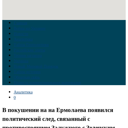
Главная
Война на Украине
Новости
Аналитика
Тайны Геополитики
Российские элиты
Теория заговора
Украина
Новый Мировой Порядок
Тайны истории
Обратная связь
Правила комментирования материалов
Аналитика
0
В покушении на на Ермолаева появился
политический след, связанный с
противостоянием Залужного с Зеленским.