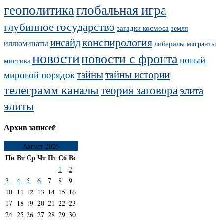
геополитика
глобальная игра
глубинное государство
загадки космоса
земля
конспирология
инсайд
иллюминаты
либералы
мигранты
новости
новости с фронта
новый
мистика
тайны
тайны истории
мировой порядок
телеграмм каналы
теория заговора
элита
элиты
Архив записей
Август 2026
Пн
Вт
Ср
Чт
Пт
Сб
Вс
1
2
3
4
5
6
7
8
9
10
11
12
13
14
15
16
17
18
19
20
21
22
23
24
25
26
27
28
29
30