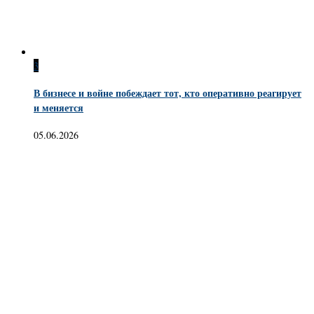
3
В бизнесе и войне побеждает тот, кто оперативно реагирует
и меняется
05.06.2026