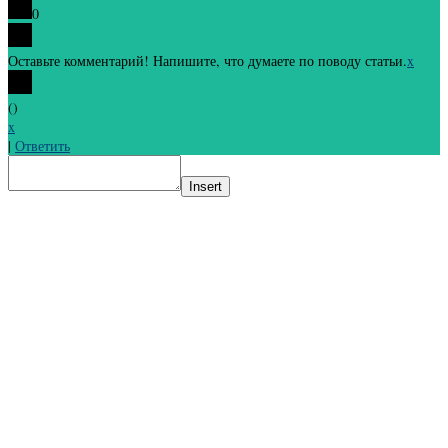
0
Оставьте комментарий! Напишите, что думаете по поводу статьи.
x
(
)
x
|
Ответить
Insert