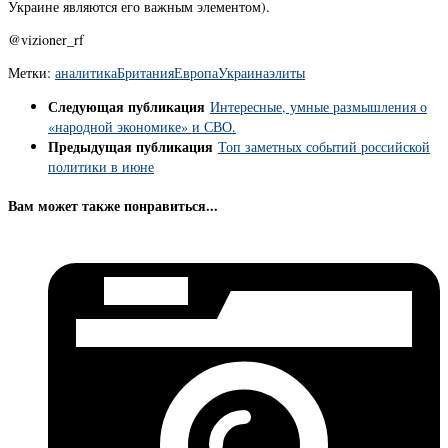
Украине являются его важным элементом).
@vizioner_rf
Метки:
аналитика
Британия
Европа
Украина
элиты
Следующая публикация
Интересные, умные размышления о
«народной экономике» и СВО.
Предыдущая публикация
Топ заметных событий российской
политики в июне
Вам может также понравиться...