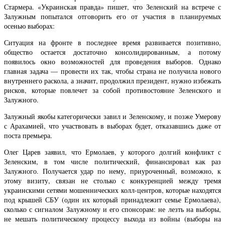
Стармера. «Украинская правда» пишет, что Зеленский на встрече с
Залужным попытался отговорить его от участия в планируемых
осенью выборах:
Ситуация на фронте в последнее время развивается позитивно,
общество остается достаточно консолидированным, а потому
появилось окно возможностей для проведения выборов. Однако
главная задача — провести их так, чтобы страна не получила нового
внутреннего раскола, а значит, продолжил президент, нужно избежать
рисков, которые повлечет за собой противостояние Зеленского и
Залужного.
Залужный якобы категорически завил и Зеленскому, и позже Умерову
с Арахамией, что участвовать в выборах будет, отказавшись даже от
поста премьера.
Олег Царев заявил, что Ермолаев, у которого долгий конфликт с
Зеленским, в том числе политический, финансировал как раз
Залужного. Получается удар по нему, приуроченный, возможно, к
этому визиту, связан не столько с конкуренцией между тремя
украинскими сетями мошеннических колл-центров, которые находятся
под крышей СБУ (один их который принадлежит семье Ермолаева),
сколько с сигналом Залужному и его спонсорам: не лезть на выборы,
не мешать политическому процессу выхода из войны (выборы на