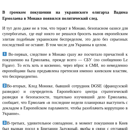
В громком покушении на украинского олигарха Вадима
Ермолаева в Монако появился политический след.
И тут дело даже не в том, что теракт в Монако, безопасном оазисе для
супербогатых, где ещё никто не решался бросить вызов европейским
элитам подобным украинским беспределом, это дело без серьезных
последствий не оставят. В том числе для Украины в целом.
Во-первых, следствие в Монако сразу же посчитало причастной к
покушению на Ермолаева, прежде всего — СБУ (по сообщению Le
Figaro). То есть хоть и косвенно, через вброс в СМИ, но немедленно
европейцами была предъявлена претензия именно киевским властям,
что беспрецедентно.
Во-вторых, Клод Монике, бывший сотрудник DGSE (французской
разведки) и соучредитель Европейского центра стратегической
разведки и безопасности, тщательно изучивший дело Ермолаева,
сообщает, что Ермолаев «в последние недели планировал выступить с
докладом в Европейском парламенте, чтобы разоблачить коррупцию в
Украине».
В-третьих, удивительное совпадение, в момент покушения в Киев
был вызван посол в Британии Залужный, якобы в связи с отставкой