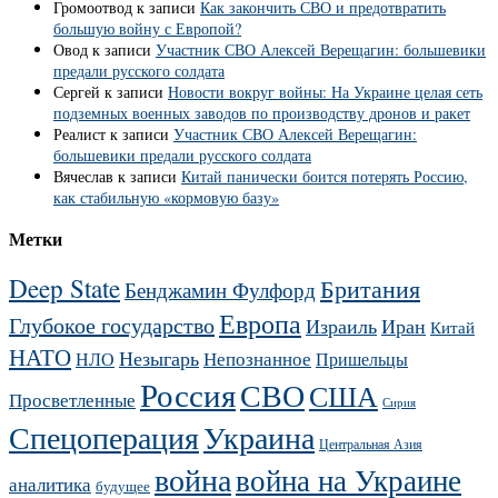
Громоотвод
к записи
Как закончить СВО и предотвратить
большую войну с Европой?
Овод
к записи
Участник СВО Алексей Верещагин: большевики
предали русского солдата
Сергей
к записи
Новости вокруг войны: На Украине целая сеть
подземных военных заводов по производству дронов и ракет
Реалист
к записи
Участник СВО Алексей Верещагин:
большевики предали русского солдата
Вячеслав
к записи
Китай панически боится потерять Россию,
как стабильную «кормовую базу»
Метки
Deep State
Британия
Бенджамин Фулфорд
Европа
Глубокое государство
Израиль
Иран
Китай
НАТО
Незыгарь
Непознанное
НЛО
Пришельцы
Россия
СВО
США
Просветленные
Сирия
Украина
Спецоперация
Центральная Азия
война
война на Украине
аналитика
будущее