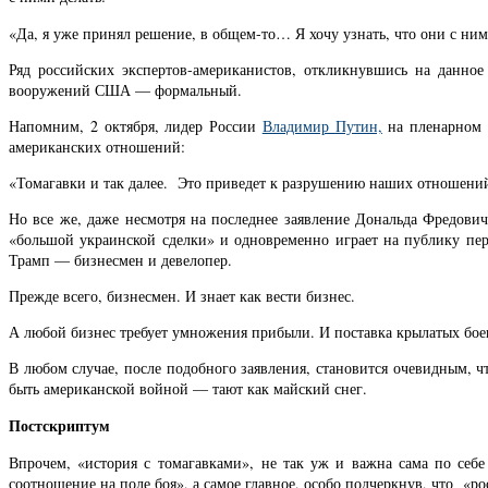
«Да, я уже принял решение, в общем-то… Я хочу узнать, что они с ним
Ряд российских экспертов-американистов, откликнувшись на данное
вооружений США — формальный.
Напомним, 2 октября, лидер России
Владимир
Путин,
на пленарном з
американских отношений:
«Томагавки и так далее. Это приведет к разрушению наших отношений
Но все же, даже несмотря на последнее заявление Дональда Фредови
«большой украинской сделки» и одновременно играет на публику пер
Трамп — бизнесмен и девелопер.
Прежде всего, бизнесмен. И знает как вести бизнес.
А любой бизнес требует умножения прибыли. И поставка крылатых боен
В любом случае, после подобного заявления, становится очевидным, ч
быть американской войной — тают как майский снег.
Постскриптум
Впрочем, «история с томагавками», не так уж и важна сама по себ
соотношение на поле боя», а самое главное, особо подчеркнув, что «р