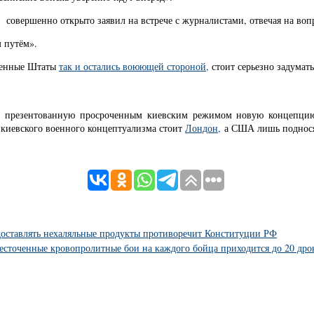
ии совершенно открыто заявил на встрече с журналистами, отвечая на воп
 путём».
иненные Штаты
так
и остались воюющей стороной,
стоит серьезно задумать
но презентованную просроченным киевским режимом новую концепц
киевского военного концептуализма стоит
Лондон,
а США лишь поднося
 доставлять нехаляльные продукты противоречит Конституции РФ
сточенные кровопролитные бои на каждого бойца приходится до 20 дро