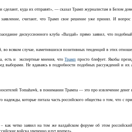
и сделают, куда их отправят», — сказал Трамп журналистам в Белом дом
 заявление, считают, что Трамп свое решение уже принял. И вопрос
аседание дискуссионного клуба «Валдай» прямо заявил, что подобный
, во всяком случае, наметившихся позитивных тенденций в этих отноше
ча, есть и экспертные мнения, что
Трамп
просто блефует. Якобы през
ед выборами. Не вдаваясь в подробности подобных рассуждений и их а
осителей Tomahawk, в понимании Трампа — это про извлечение денег из
то надежды, которые питала часть российского общества о том, что с п
е – как четко заявил на том же валдайском форуме об этом российски
оссийские войска уверенно идут вперед».