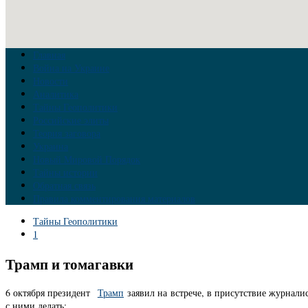
Главная
Война на Украине
Новости
Аналитика
Тайны Геополитики
Российские элиты
Теория заговора
Украина
Новый Мировой Порядок
Тайны истории
Обратная связь
Правила комментирования материалов
Тайны Геополитики
1
Трамп и томагавки
6 октября президент
Трамп
заявил на встрече, в присутствие журнали
с ними делать: