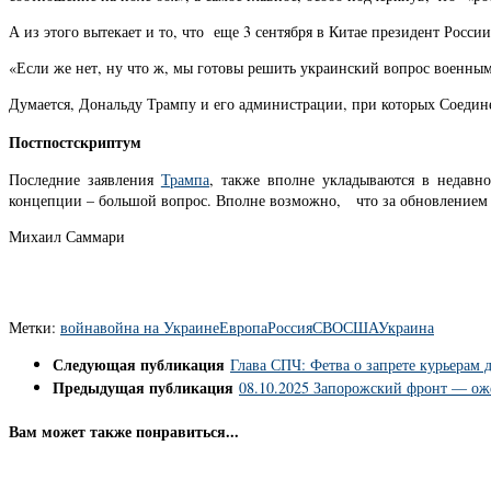
А из этого вытекает и то, что еще 3 сентября в Китае президент Росс
«Если же нет, ну что ж, мы готовы решить украинский вопрос военным
Думается, Дональду Трампу и его администрации, при которых Соед
Постпостскриптум
Последние заявления
Трампа
, также вполне укладываются в недав
концепции – большой вопрос. Вполне возможно, что за обновлением 
Михаил Саммари
Метки:
война
война на Украине
Европа
Россия
СВО
США
Украина
Следующая публикация
Глава СПЧ: Фетва о запрете курьерам
Предыдущая публикация
08.10.2025 Запорожский фронт — оже
Вам может также понравиться...