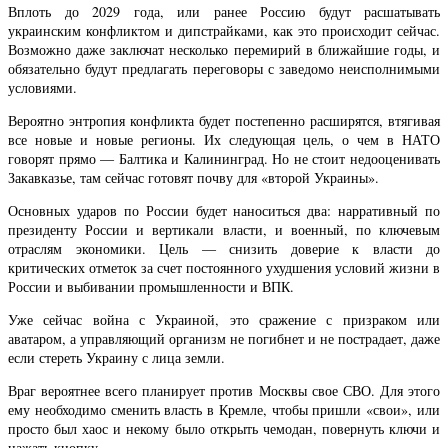
Вплоть до 2029 года, или ранее Россию будут расшатывать
украинским конфликтом и дипстрайками, как это происходит сейчас.
Возможно даже заключат несколько перемирий в ближайшие годы, и
обязательно будут предлагать переговоры с заведомо неисполнимыми
условиями.
Вероятно энтропия конфликта будет постепенно расширятся, втягивая
все новые и новые регионы. Их следующая цель, о чем в НАТО
говорят прямо — Балтика и Калининград. Но не стоит недооценивать
Закавказье, там сейчас готовят почву для «второй Украины».
Основных ударов по России будет наноситься два: нарративный по
президенту России и вертикали власти, и военный, по ключевым
отраслям экономики. Цель — снизить доверие к власти до
критических отметок за счет постоянного ухудшения условий жизни в
России и выбивании промышленности и ВПК.
Уже сейчас война с Украиной, это сражение с призраком или
аватаром, а управляющий организм не погибнет и не пострадает, даже
если стереть Украину с лица земли.
Враг вероятнее всего планирует против Москвы свое СВО. Для этого
ему необходимо сменить власть в Кремле, чтобы пришли «свои», или
просто был хаос и некому было открыть чемодан, повернуть ключи и
нажать кнопку.