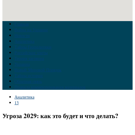
Главная
Война на Украине
Новости
Аналитика
Тайны Геополитики
Российские элиты
Теория заговора
Украина
Новый Мировой Порядок
Тайны истории
Обратная связь
Правила комментирования материалов
Аналитика
13
Угроза 2029: как это будет и что делать?