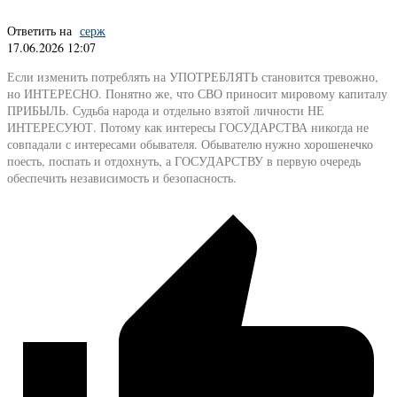
Ответить на
серж
17.06.2026 12:07
Если изменить потреблять на УПОТРЕБЛЯТЬ становится тревожно,
но ИНТЕРЕСНО. Понятно же, что СВО приносит мировому капиталу
ПРИБЫЛЬ. Судьба народа и отдельно взятой личности НЕ
ИНТЕРЕСУЮТ. Потому как интересы ГОСУДАРСТВА никогда не
совпадали с интересами обывателя. Обывателю нужно хорошенечко
поесть, поспать и отдохнуть, а ГОСУДАРСТВУ в первую очередь
обеспечить независимость и безопасность.