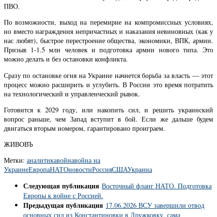
ПВО.
По возможности, выход на перемирие на компромиссных условиях,
но вместо награждения непричастных и наказания невиновных (как у
нас любят), быстрое перестроение общества, экономики, ВПК, армии.
Призыв 1-1.5 млн человек и подготовка армии нового типа. Это
можно делать и без остановки конфликта.
Сразу по остановке огня на Украине начнется борьба за власть — этот
процесс можно расширить и углубить. В России это время потратить
на технологический и управленческий рывок.
Готовится к 2029 году, или накопить сил, и решить украинский
вопрос раньше, чем Запад вступит в бой. Если же дальше будем
двигаться вторым номером, гарантировано проиграем.
ЖИВОВЪ
Метки:
аналитика
война
война на
Украине
Европа
НАТО
новости
Россия
США
Украина
Следующая публикация
Восточный фланг НАТО. Подготовка
Европы к войне с Россией.
Предыдущая публикация
17.06.2026 ВСУ завершили отвод
основных сил из Константиновки в Дружковку, сама