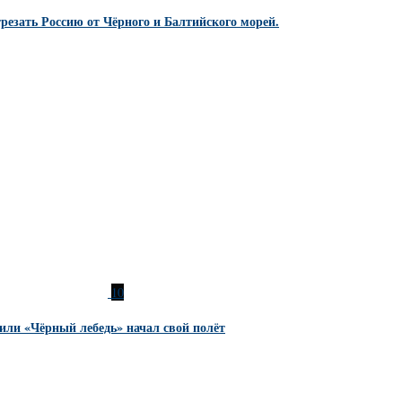
резать Россию от Чёрного и Балтийского морей.
10
или «Чёрный лебедь» начал свой полёт