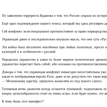
По заявлению террориста Буданова о том, что Россия «украла их истор
Ещё одно подтверждение нашего тезиса, который мы здесь регулярно д
Сей конфликт экзистенциальное противостояние за право первородства
Украинцам давно и последовательно внушали мысль, что они суть «Рус
Эта война была абсолютно неизбежна при любых политиках, просто пр
культурой и в особенности с русской.
Переделать украинство в какое-то более мирное политическое движен
украинство перестает быть собой, ибо основано на противопоставлении
Доводы о том, что украинцам конфликт невыгоден несостоятельны уже 
какая-то воображаемая версия Руси, даже если допустить что такая ве
— Московскому царству, пришлось вызволять из под чужого сапога.
Тупиковая ветвь развития всегда останется тупиковой, подпитывать е
вопрос целесообразности стоит не очень остро, если будет нужно, это
К чему бишь этот манифест?