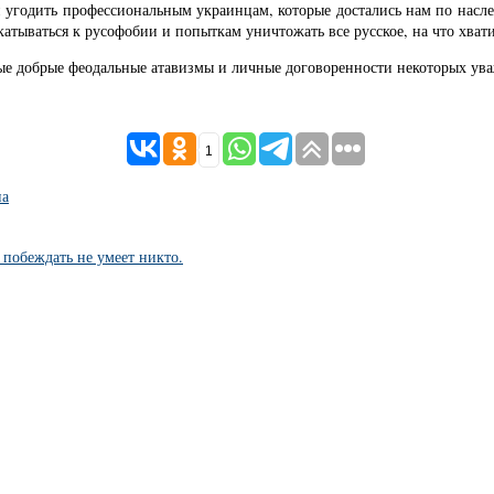
и угодить профессиональным украинцам, которые достались нам по насл
катываться к русофобии и попыткам уничтожать все русское, на что хвати
арые добрые феодальные атавизмы и личные договоренности некоторых у
1
на
 побеждать не умеет никто.