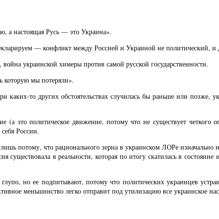
ию, а настоящая Русь — это Украина».
екларируем — конфликт между Россией и Украиной не политический, и д
, война украинской химеры против самой русской государственности.
ь которую мы потеряли».
и каких-то других обстоятельствах случилась бы раньше или позже, у
ие (а это политическое движение, потому что не существует четкого 
 себя России.
лишь потому, что рационального зерна в украинском ЛОРе изначально н
рсия существовала в реальности, которая по итогу скатилась в состояни
е глупо, но ее подпитывают, потому что политических украинцев устра
 активное меньшинство легко отправит под утилизацию все украинское нас