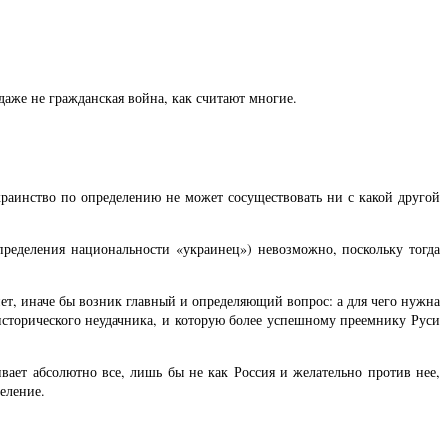
аже не гражданская война, как считают многие.
краинство по определению не может сосуществовать ни с какой другой
определения национальности «украинец») невозможно, поскольку тогда
ет, иначе бы возник главный и определяющий вопрос: а для чего нужна
е исторического неудачника, и которую более успешному преемнику Руси
ивает абсолютно все, лишь бы не как Россия и желательно против нее,
еление.