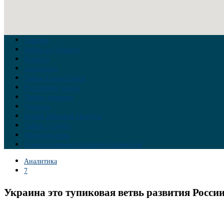
Главная
Война на Украине
Новости
Аналитика
Тайны Геополитики
Российские элиты
Теория заговора
Украина
Новый Мировой Порядок
Тайны истории
Обратная связь
Правила комментирования материалов
Аналитика
7
Украина это тупиковая ветвь развития Росси