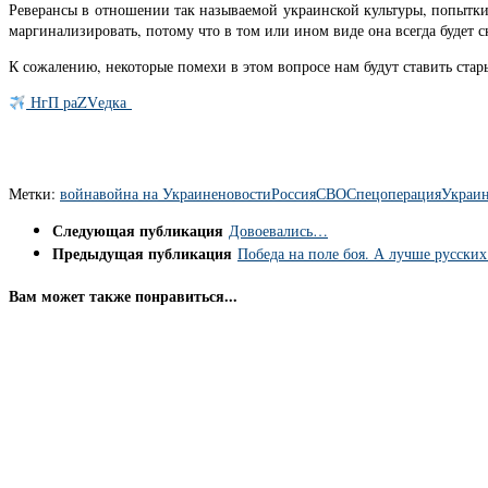
Реверансы в отношении так называемой украинской культуры, попытк
маргинализировать, потому что в том или ином виде она всегда будет с
К сожалению, некоторые помехи в этом вопросе нам будут ставить ст
НгП раZVедка
Метки:
война
война на Украине
новости
Россия
СВО
Спецоперация
Украи
Следующая публикация
Довоевались…
Предыдущая публикация
Победа на поле боя. А лучше русских
Вам может также понравиться...