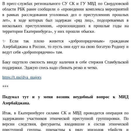
В пресс-службах регионального СУ СК и ГУ МВД по Свердловской
области РБК ранее сообщили о «проведении комплекса мероприятий
в рамках расследования уголовных дел о преступлениях прошлых
лет», в ходе которых был задержан «ряд лиц», подозреваемых в
нескольких преступлениях, «произошедших в прошлые годы на
территории Екатеринбурга», у них прошли обыски.
✨Если так плохо живется «добропорядочным» гражданам
Азербайджана в России, то пусть они едут на свою богатую Родину и
ведут себя «добропорядочно» там.
Баку ощутило смелость ввиду наличия в себе стержня Стамбульской
поддержки. Эдакую спесь надо сбивать резко и четко.
https://t.me/dva_majors
***
Подумал тут и у меня возник неудобный вопрос к МИД
Азербайджана.
Итак, в Екатеринбурге силами СК и МВД проводится операция по
задержанию участников этнической преступной группировки. По
версии следствия, фигуранты, входившие в состав этнической
преступной группы, причастны к ряду эпизодов убийств и