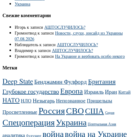
Украина
Свежие комментарии
Игорь
к записи
АШТОСЛУЧИЛОСЬ?
Громоотвод
к записи
Новости, слухи, инсайд из Украины
07.08.2026
Наблюдатель
к записи
АШТОСЛУЧИЛОСЬ?
Владимир
к записи
АШТОСЛУЧИЛОСЬ?
Громоотвод
к записи
На Украине и вербовать особо некого
Метки
Deep State
Британия
Бенджамин Фулфорд
Европа
Глубокое государство
Израиль
Иран
Китай
НАТО
Незыгарь
Непознанное
НЛО
Пришельцы
Россия
СВО
США
Просветленные
Сирия
Украина
Спецоперация
Центральная Азия
война
война на Украине
аналитика
будущее