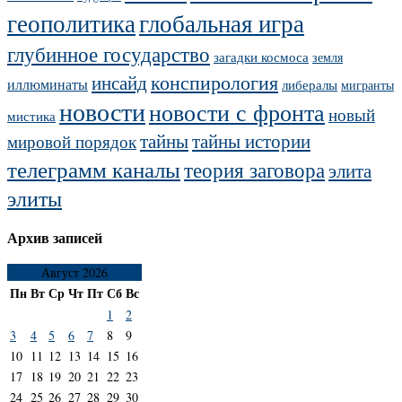
геополитика
глобальная игра
глубинное государство
загадки космоса
земля
конспирология
инсайд
иллюминаты
либералы
мигранты
новости
новости с фронта
новый
мистика
тайны
тайны истории
мировой порядок
телеграмм каналы
теория заговора
элита
элиты
Архив записей
Август 2026
Пн
Вт
Ср
Чт
Пт
Сб
Вс
1
2
3
4
5
6
7
8
9
10
11
12
13
14
15
16
17
18
19
20
21
22
23
24
25
26
27
28
29
30