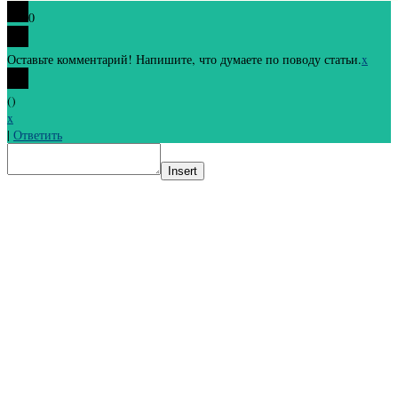
0
Оставьте комментарий! Напишите, что думаете по поводу статьи.
x
(
)
x
|
Ответить
Insert