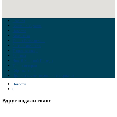
Главная
Война на Украине
Новости
Аналитика
Тайны Геополитики
Российские элиты
Теория заговора
Украина
Новый Мировой Порядок
Тайны истории
Обратная связь
Правила комментирования материалов
Новости
0
Вдруг подали голос