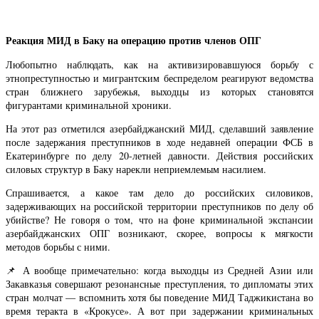
Реакция МИД в Баку на операцию против членов ОПГ
Любопытно наблюдать, как на активизировавшуюся борьбу с
этнопреступностью и мигрантским беспределом реагируют ведомства
стран ближнего зарубежья, выходцы из которых становятся
фигурантами криминальной хроники.
На этот раз отметился азербайджанский МИД, сделавший заявление
после задержания преступников в ходе недавней операции ФСБ в
Екатеринбурге по делу 20-летней давности. Действия российских
силовых структур в Баку нарекли неприемлемым насилием.
Спрашивается, а какое там дело до российских силовиков,
задерживающих на российской территории преступников по делу об
убийстве? Не говоря о том, что на фоне криминальной экспансии
азербайджанских ОПГ возникают, скорее, вопросы к мягкости
методов борьбы с ними.
📌 А вообще примечательно: когда выходцы из Средней Азии или
Закавказья совершают резонансные преступления, то дипломаты этих
стран молчат — вспомнить хотя бы поведение МИД Таджикистана во
время теракта в «Крокусе». А вот при задержании криминальных