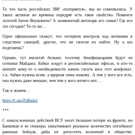
То что часть российских ЗВР «потеряется», мы не сомневались. У
таких активов во времена передряг есть такое свойство. Помните
золотой батон Януковича? А знаменитый автопарк его семьи? Где все
это сегодня? То-то же…
Одни официально скажут, что потеряли контроль над активами в
следствии санкций, другие, что не смогли их найти. Ну а шо
поделаешь?
Однако, тут масштаб больше, поэтому бенефициарами будут не
сотники Майдана. Бабки осядут в респектабельных офисах, и кто-то
шепнёт кому-то о необходимости начать гасить весь этот конфликт,
т.к. бабки нужны всем, а ядерная зима никому. А тем у кого все есть,
она нужна даже меньше, чем тем у кого ничего нет…
Так и живем…
https://t.me/ZeRada1
***
С начала военных действий ВСУ несет большие потери на фронте, но
Банковая и ее спикеры замалчивают реальное количество погибших/
раненых бойцов, дабы не допустить волнений в обществе.