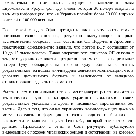
Показательна в этом плане ситуация с заявлением главы
Еврокомиссии Урсулы фон дер Ляйен, которая 30 ноября выдала на
весь мир информацию, что «в Украине погибли более 20 000 мирных
жителей и 100 000 военных.
После такой «зрады» Офис президента начал сразу гасить тему с
помощью своих спикеров, регулярно выступающих в роли
«успокоителей» общества. Так, советники ОП Подоляк и Арестович
практически одномоментно заявили, что потери ВСУ составляют от
10 до 13 тысяч человек. Такая оперативность спикеров ОП связана с
тем, что украинские власти прекрасно понимают — если реальные
потери будут обнародованы, то они будут обязаны выплатить
родственникам погибших миллиардные денежные компенсации, что в
условиях дефицитного бюджета и зависимости от западного
финансирования сделать невозможно.
Вместе с тем в социальных сетях и мессенджерах растет количество
тематических групп, в которых украинцы разыскивают своих
родственников ушедших на фронт и числящихся «пропавшими без
вести». Дело в том, что семьи украинских военнослужащих даже не
могут получить информацию о своих родных и близких —
военкоматы ссылаются на указ Генштаба, который засекретил эти
данные. Параллельно с этим в Сети регулярно публикуются
видеозаписи с похорон украинских бойцов и фотографии, на которых