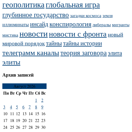
геополитика
глобальная игра
глубинное государство
загадки космоса
земля
конспирология
инсайд
иллюминаты
либералы
мигранты
новости
новости с фронта
новый
мистика
тайны
тайны истории
мировой порядок
телеграмм каналы
теория заговора
элита
элиты
Архив записей
Август 2026
Пн
Вт
Ср
Чт
Пт
Сб
Вс
1
2
3
4
5
6
7
8
9
10
11
12
13
14
15
16
17
18
19
20
21
22
23
24
25
26
27
28
29
30