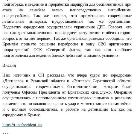
подготовка, наведение и проработка маршрута для беспилотников при
атаке на авиабазе велась непосредственно английскими
спецслужбами. Так же говорят, что применялись современные
летательные аппараты, предоставленные так же британцами.
Подсветку аэродромов осуществляли украинские ДРГ. Говорят, что
нас ожидает молниеносное новогоднее наступление с обеих сторон,
вопрос кто начнёт первым. Так же британская разведка сообщила, что
Кремлём принято решение переброске в зону СВО арктических
подразделений ОСК «Северный флот», так как они наиболее
подготовлены для ведения боевых действий в зимних условиях.
Инсайд
Наш источник в ОП рассказал, что вчера удары по аэродромам
«Дягилево» в Рязанской области и «Энгельс» Саратовской области
осуществлялись современными беспилотниками, которые были
получены Офисом Президента от Британских спецслужб. Операция
осуществлялась с использованием спутниковых снимков в реальном
времени, что позволяло совершить удар в момент заправки самолётов
и с полным боекомплектом, в расчете на детонацию БК как на
аэродромах в Крыму.
https://t.me/rezident_ua