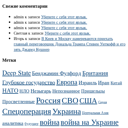
Свежие комментарии
admin
к записи
Уберите с себя этот ярлык.
admin
к записи
Уберите с себя этот ярлык.
admin
к записи
Уберите с себя этот ярлык.
Светлая
к записи
Уберите с себя этот ярлык.
Игорь
к записи
В Киев и Москву намереваются приехать
главный переговорщик Дональда Трампа Стивен Уиткофф и его
зять Джаред Кушнер
Метки
Deep State
Британия
Бенджамин Фулфорд
Европа
Глубокое государство
Израиль
Иран
Китай
НАТО
Незыгарь
Непознанное
НЛО
Пришельцы
Россия
СВО
США
Просветленные
Сирия
Украина
Спецоперация
Центральная Азия
война
война на Украине
аналитика
будущее