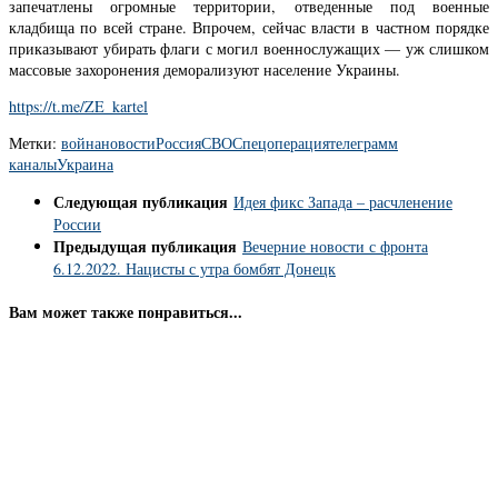
запечатлены огромные территории, отведенные под военные
кладбища по всей стране. Впрочем, сейчас власти в частном порядке
приказывают убирать флаги с могил военнослужащих — уж слишком
массовые захоронения деморализуют население Украины.
https://t.me/ZE_kartel
Метки:
война
новости
Россия
СВО
Спецоперация
телеграмм
каналы
Украина
Следующая публикация
Идея фикс Запада – расчленение
России
Предыдущая публикация
Вечерние новости с фронта
6.12.2022. Нацисты с утра бомбят Донецк
Вам может также понравиться...