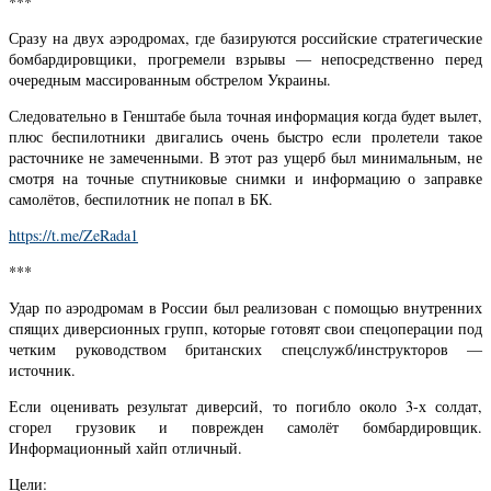
***
Сразу на двух аэродромах, где базируются российские стратегические
бомбардировщики, прогремели взрывы — непосредственно перед
очередным массированным обстрелом Украины.
Следовательно в Генштабе была точная информация когда будет вылет,
плюс беспилотники двигались очень быстро если пролетели такое
расточнике не замеченными. В этот раз ущерб был минимальным, не
смотря на точные спутниковые снимки и информацию о заправке
самолётов, беспилотник не попал в БК.
https://t.me/ZeRada1
***
Удар по аэродромам в России был реализован с помощью внутренних
спящих диверсионных групп, которые готовят свои спецоперации под
четким руководством британских спецслужб/инструкторов —
источник.
Если оценивать результат диверсий, то погибло около 3-х солдат,
сгорел грузовик и поврежден самолёт бомбардировщик.
Информационный хайп отличный.
Цели: