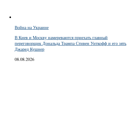
Война на Украине
В Киев и Москву намереваются приехать главный
переговорщик Дональда Трампа Стивен Уиткофф и его зять
Джаред Кушнер
08.08.2026