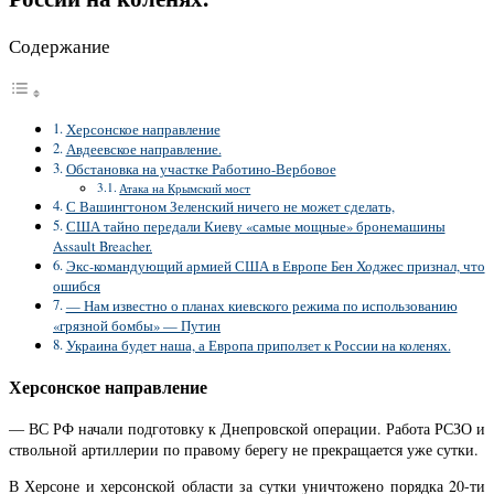
Содержание
Херсонское направление
Авдеевское направление.
Обстановка на участке Работино-Вербовое
Атака на Крымский мост
С Вашингтоном Зеленский ничего не может сделать,
США тайно передали Киеву «самые мощные» бронемашины
Assault Breacher.
Экс-командующий армией США в Европе Бен Ходжес признал, что
ошибся
— Нам известно о планах киевского режима по использованию
«грязной бомбы» — Путин
Украина будет наша, а Европа приползет к России на коленях.
Херсонское направление
— ВС РФ начали подготовку к Днепровской операции. Работа РСЗО и
ствольной артиллерии по правому берегу не прекращается уже сутки.
В Херсоне и херсонской области за сутки уничтожено порядка 20-ти