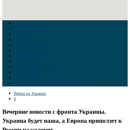
Главная
Война на Украине
Новости
Аналитика
Тайны Геополитики
Российские элиты
Теория заговора
Украина
Новый Мировой Порядок
Тайны истории
Обратная связь
Правила комментирования материалов
Война на Украине
0
Вечерние новости с фронта Украины.
Украина будет наша, а Европа приползет к
России на коленях.