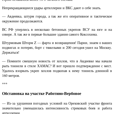
Непрекращающиеся удары артиллерии и ВКС дают о себе знать.
— Авдеевка, штурм города, а так же его оперативное и тактическое
окружение продолжаются.
ВС РФ уперлись в несколько бетонных укрепов ВСУ на юге и на
севере. А так же в первые большие здания самого Коксохима.
Штурмовым Шторм Z — фарта и возвращения! Парни, знаем о ваших
подвигах и потерях, борт с тяжелыми и 200 сегодня ушел на Москву.
Держаться!
— Помните смешную новость от хохлов, что в Авдеевке мы начали
рыть тоннели в стиле ХАМАС? И вот пришло подтверждение с мест.
Удалось взорвать укреп хохлов подкопав к нему тоннель длинной в
160 метров.
***
Обстановка на участке Работино-Вербовое
— Из-за удушения погодных условий на Ореховский участке фронта
значительно уменьшилась интенсивность стрековых боев и работа
артиллерии.