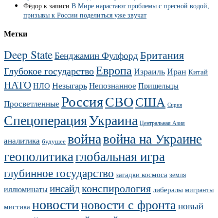
Фёдор
к записи
В Мире нарастают проблемы с пресной водой,
призывы к России поделиться уже звучат
Метки
Deep State
Британия
Бенджамин Фулфорд
Европа
Глубокое государство
Израиль
Иран
Китай
НАТО
Незыгарь
Непознанное
НЛО
Пришельцы
Россия
СВО
США
Просветленные
Сирия
Украина
Спецоперация
Центральная Азия
война
война на Украине
аналитика
будущее
геополитика
глобальная игра
глубинное государство
загадки космоса
земля
конспирология
инсайд
иллюминаты
либералы
мигранты
новости
новости с фронта
новый
мистика