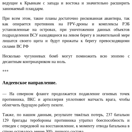
ведущие к Крынкам с запада и востока и значительно расширить
занимаемый плацдарм.
При всем этом, такие планы достаточно рискованная авантюра, так
как опирается противник на FPV-дроны и комплексы РЭБ
установленные на островах, при уничтожении данных объектов
подразделения ВСУ находящиеся на левом берегу в значительной мере
лишатся своего щита и будут прижаты к берегу превосходящими
силами ВС РФ
Несколько чугуниевых бомб могут помножить всю эпопею с
десантным контрнахрюком на ноль.
***
Авдеевское направление.
— На северном фланге продолжается подавление огневых точек
противника, ВКС и артиллерия уплотняют матчасть врага, чтобы
облегчить будущую работу пехоте.
Также, по нашим данным, результате тяжёлых потерь, 237 батальон
129 бригады теробороны противника утратил боеспособность и
отведен с передовой на восстановление, к моменту отвода батальона в
строю оставалось менее 30% личного состава.