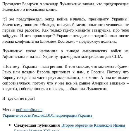
Президент Беларуси Александр Лукашкенко заявил, что предупреждал
Зеленского о печальном конце.
“Я же предупреждал, когда война началась, президенту Украины
Зеленскому звонил: «Володя, послушай меня, опытного человека, не
первый год работаю. Как только где-то какая-то заварушка, про тебя
забудут». И что происходит? Украина отходит на задний план после
начала конфликта на Ближнем Востоке», – подчеркнул политик.
Лукашенко также напомнил о выводе американских войск из
Афганистана и назвал Украину «расходным материалом» для США.
«Поэтому Украина – наш регион. В том смысле, что мы вместе будем.
Рано или поздно Европа приползет к нам, к России. Потому что
Европу сегодня на части рвут американцы, как хотят. А она не может
сопротивляться, потому что у нее все на рынке Америки завязано –
кредиты, собственность и прочее», – объяснил Лукашенко.
И где он не прав?
Метки:
война
война на
Украине
новости
Россия
СВО
Спецоперация
Украина
Следующая публикация
Второе обретение Казанской Иконы
Божией Матери XYI века