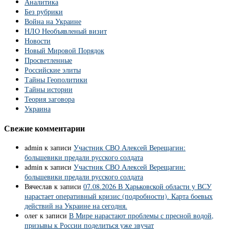
Аналитика
Без рубрики
Война на Украине
НЛО Необъявленый визит
Новости
Новый Мировой Порядок
Просветленные
Российские элиты
Тайны Геополитики
Тайны истории
Теория заговора
Украина
Свежие комментарии
admin
к записи
Участник СВО Алексей Верещагин:
большевики предали русского солдата
admin
к записи
Участник СВО Алексей Верещагин:
большевики предали русского солдата
Вячеслав
к записи
07.08.2026 В Харьковской области у ВСУ
нарастает оперативный кризис (подробности). Карта боевых
действий на Украине на сегодня.
олег
к записи
В Мире нарастают проблемы с пресной водой,
призывы к России поделиться уже звучат