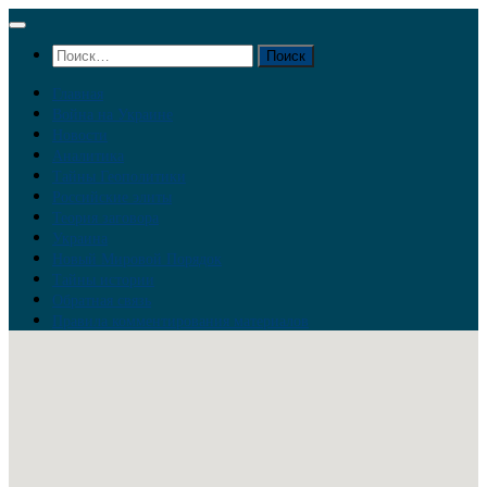
Перейти
к
Найти:
содержимому
Главная
Война на Украине
Новости
Аналитика
Тайны Геополитики
Российские элиты
Теория заговора
Украина
Новый Мировой Порядок
Тайны истории
Обратная связь
Правила комментирования материалов