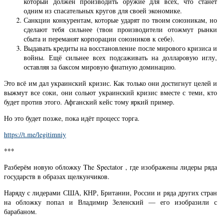
который должен производить оружие для всех, что станет
одним из спасательных кругов для своей экономике.
Санкции конкурентам, которые ударят по твоим союзникам, но
сделают тебя сильнее (твои производители отожмут рынки
сбыта и переманят корпорации союзников к себе).
Выдавать кредиты на восстановление после мирового кризиса и
войны. Ещё сильнее всех подсаживать на долларовую иглу,
оставляя за баксом мировую фиатную доминацию.
Это всё им дал украинский кризис. Как только они достигнут целей и
выжмут все соки, они сольют украинский кризис вместе с теми, кто
будет против этого. Афганский кейс тому яркий пример.
Но это будет позже, пока идёт процесс торга.
https://t.me/legitimniy
***
​​Разберём новую обложку The Spectator , где изображены лидеры ряда
государств в образах щелкунчиков.
Наряду с лидерами США, КНР, Британии, России и ряда других стран
на обложку попал и Владимир Зеленский — его изобразили с
барабаном.