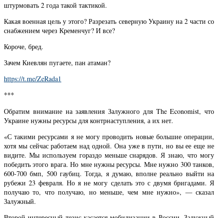
штурмовать 2 года такой тактикой.
Какая военная цель у этого? Разрезать северную Украину на 2 части со
снабжением через Кременчуг? И все?
Короче, бред.
Зачем Киевлян пугаете, пан атаман?
https://t.me/ZeRada1
***
Обратим внимание на заявления Залужного для The Economist, что
Украине нужны ресурсы для контрнаступления, а их нет.
«С такими ресурсами я не могу проводить новые большие операции,
хотя мы сейчас работаем над одной. Она уже в пути, но вы ее еще не
видите. Мы используем гораздо меньше снарядов. Я знаю, что могу
победить этого врага. Но мне нужны ресурсы. Мне нужно 300 танков,
600-700 бмп, 500 гаубиц. Тогда, я думаю, вполне реально выйти на
рубежи 23 февраля. Но я не могу сделать это с двумя бригадами. Я
получаю то, что получаю, но меньше, чем мне нужно», — сказал
Залужный.
Второй интересный тезис касается мобилизации в России, Залужный