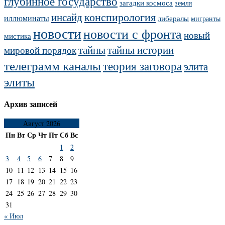
глубинное государство
загадки космоса
земля
конспирология
инсайд
иллюминаты
либералы
мигранты
новости
новости с фронта
новый
мистика
тайны
тайны истории
мировой порядок
телеграмм каналы
теория заговора
элита
элиты
Архив записей
Август 2026
Пн
Вт
Ср
Чт
Пт
Сб
Вс
1
2
3
4
5
6
7
8
9
10
11
12
13
14
15
16
17
18
19
20
21
22
23
24
25
26
27
28
29
30
31
« Июл