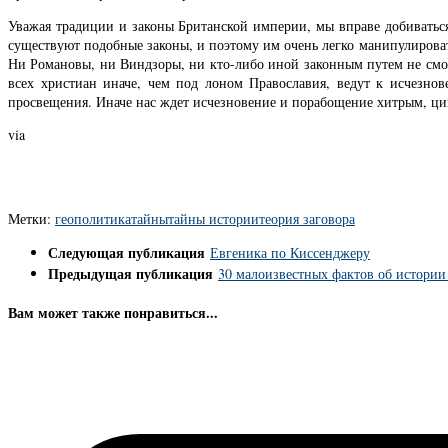
Уважая традиции и законы Британской империи, мы вправе добиваться
существуют подобные законы, и поэтому им очень легко манипулироват
Ни Романовы, ни Виндзоры, ни кто-либо иной законным путем не смож
всех христиан иначе, чем под лоном Православия, ведут к исчезно
просвещения. Иначе нас ждет исчезновение и порабощение хитрым, ц
via
Метки:
геополитика
тайны
тайны истории
теория заговора
Следующая публикация
Евгеника по Киссенджеру
Предыдущая публикация
30 малоизвестных фактов об истории
Вам может также понравиться...