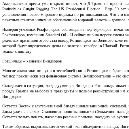
Американская пресса уже открыто пишет, что Д.Трамп не просто че
Rothschilds Caught Rigging The US Presidential Election . Еще 30 л
установления нового мирового порядка по-ротшильдовски. Что это оз
печатным станком ничем не обеспеченной мировой валюты – доллара, 
Империя условных Рокфеллеров, состоящая из нефтедолларов, печатн
Рокфеллеров, компании Standard OiL. И сейчас мир на пороге смены 
реальных признаков этого стал выход Ротшильдов из Золотого комитет
которой будут определяться цены на золото и серебро, в Шанхай. Рот
только к диктату.
Ротшильды – казначеи Виндзоров
Многие аналитики пишут и о теснейшей связи Ротшильдов с британско
тех пор практически вся финансовая система Великобритании – это си
Складывается ситуация, когда дуумвират Виндзоры-Ротшильды может п
победу Трампа на выборах в президенты и полной реконструкции им к
Виндзоров.
Остается Восток с альтернативной Западу цивилизационной системой, 
Запад уже не в силах. Становятся понятны попытки сближения главы 
Остается только понять, насколько реальны попытки посадить на русск
Таким образом, вырисовывается четкий план объединения Запада, Вост