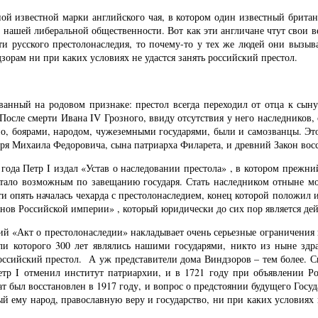
ной известной марки английского чая, в котором один известный брита
и нашей либеральной общественности. Вот как эти англичане чтут свои 
сти русского престолонаследия, то почему-то у тех же людей они вызы
орам ни при каких условиях не удастся занять российский престол.
ванный на родовом признаке: престол всегда переходил от отца к сын
После смерти Ивана IV Грозного, ввиду отсутствия у него наследников, 
дно, боярами, народом, чужеземными государями, были и самозванцы. Эт
ря Михаила Федоровича, сына патриарха Филарета, и древний Закон вос
 года Петр I издал «Устав о наследовании престола» , в котором преж
стало возможным по завещанию государя. Стать наследником отныне мог
рти опять началась чехарда с престолонаследием, конец которой положил 
нов Российской империи» , который юридически до сих пор является д
й «Акт о престолонаследии» накладывает очень серьезные ограничения 
ли которого 300 лет являлись нашими государями, никто из ныне здр
сийский престол. А уж представители дома Виндзоров – тем более. Скла
етр I отменил институт патриархии, и в 1721 году при объявлении Р
ат был восстановлен в 1917 году, и вопрос о предстоянии будущего Гос
ный ему народ, православную веру и государство, ни при каких условия