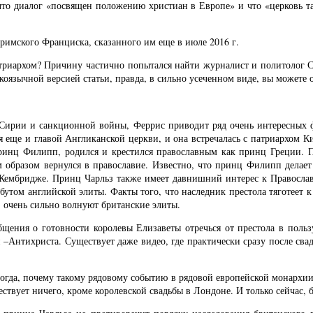
, что диалог «посвящен положению христиан в Европе» и что «церковь 
римского Франциска, сказанного им еще в июле 2016 г.
риархом? Причину частично попытался найти журналист и политолог Сет Ф
оязычной версией статьи, правда, в сильно усеченном виде, вы можете о
Сирии и санкционной войны, Феррис приводит ряд очень интересных ф
ся еще и главой Англиканской церкви, и она встречалась с патриархом 
ринц Филипп, родился и крестился православным как принц Греции. П
м образом вернулся в православие. Известно, что принц Филипп делае
Кембридже. Принц Чарльз также имеет давнишний интерес к Православию
бутом английской элиты. Факты того, что наследник престола тяготеет к
, очень сильно волнуют британские элиты.
бщения о готовности королевы Елизаветы отречься от престола в поль
 –Антихриста. Существует даже видео, где практически сразу после сва
огда, почему такому рядовому событию в рядовой европейской монархии
ествует ничего, кроме королевской свадьбы в Лондоне. И только сейчас, б