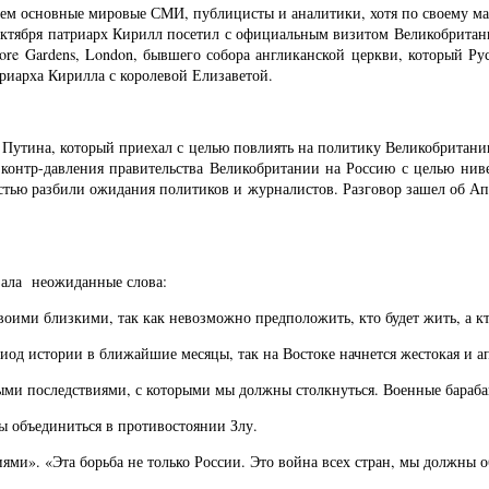
ем основные мировые СМИ, публицисты и аналитики, хотя по своему мас
октября патриарх Кирилл посетил с официальным визитом Великобритан
re Gardens, London, бывшего собора англиканской церкви, который Рус
триарха Кирилла с королевой Елизаветой.
 Путина, который приехал с целью повлиять на политику Великобритани
контр-давления правительства Великобритании на Россию с целью нивел
ностью разбили ожидания политиков и журналистов. Разговор зашел об А
зала неожиданные слова:
оими близкими, так как невозможно предположить, кто будет жить, а кт
иод истории в ближайшие месяцы, так на Востоке начнется жестокая и а
ыми последствиями, с которыми мы должны столкнуться. Военные бараба
ы объединиться в противостоянии Злу.
ми». «Эта борьба не только России. Это война всех стран, мы должны об