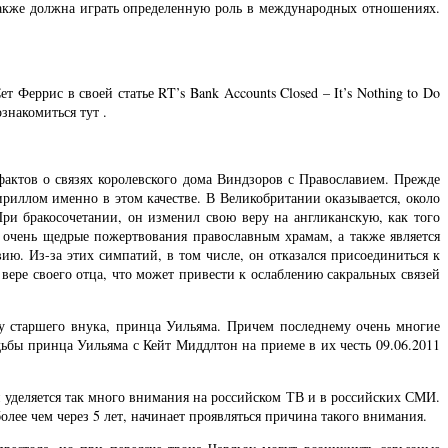
также должна играть определенную роль в международных отношениях.
еррис в своей статье RT’s Bank Accounts Closed – It’s Nothing to Do
знакомиться тут .
актов о связях королевского дома Виндзоров с Православием. Прежде
Кириллом именно в этом качестве. В Великобритании оказывается, около
ри бракосочетании, он изменил свою веру на англиканскую, как того
т очень щедрые пожертвования православным храмам, а также является
. Из-за этих симпатий, в том числе, он отказался присоединиться к
 вере своего отца, что может привести к ослаблению сакральных связей
зу старшего внука, принца Уильяма. Причем последнему очень многие
дьбы принца Уильяма с Кейт Миддлтон на приеме в их честь 09.06.2011
 уделяется так много внимания на российском ТВ и в российских СМИ.
олее чем через 5 лет, начинает проявляться причина такого внимания.