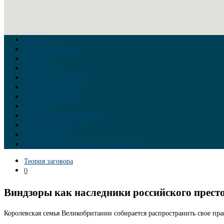
Главная
Война на Украине
Новости
Аналитика
Тайны Геополитики
Российские элиты
Теория заговора
Украина
Новый Мировой Порядок
Тайны истории
Обратная связь
Правила комментирования материалов
Теория заговора
0
Виндзоры как наследники российского прест
Королевская семья Великобритании собирается распространить свое пр