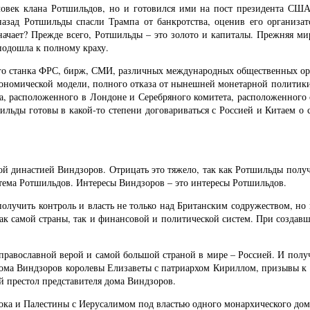
ловек клана Ротшильдов, но и готовился ими на пост президента США 
ет назад Ротшильды спасли Трампа от банкротства, оценив его организ
начает? Прежде всего, Ротшильды – это золото и капиталы. Прежняя мир
подошла к полному краху.
ого станка ФРС, бирж, СМИ, различных международных общественных ор
экономической модели, полного отказа от нынешней монетарной политик
а, расположенного в Лондоне и Серебряного комитета, расположенного с
шильды готовы в какой-то степени договариваться с Россией и Китаем 
й династией Виндзоров. Отрицать это тяжело, так как Ротшильды получ
стема Ротшильдов. Интересы Виндзоров – это интересы Ротшильдов.
олучить контроль и власть не только над Британским содружеством, но 
ак самой страны, так и финансовой и политической систем. При создав
православной верой и самой большой страной в мире – Россией. И получ
дома Виндзоров королевы Елизаветы с патриархом Кириллом, призывы к
ий престол представителя дома Виндзоров.
ока и Палестины с Иерусалимом под властью одного монархического дом