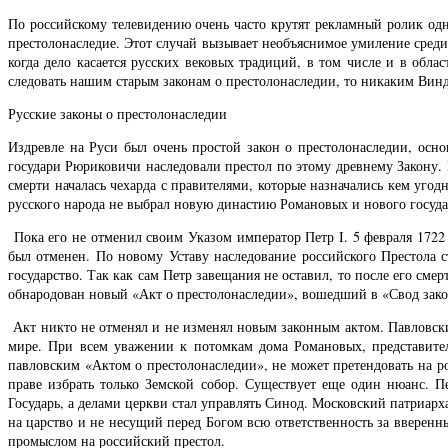
По российскому телевидению очень часто крутят рекламный ролик од
престолонаследие. Этот случай вызывает необъяснимое умиление сред
когда дело касается русских вековых традиций, в том числе и в обла
следовать нашим старым законам о престолонаследии, то никаким Виндз
Русские законы о престолонаследии
Издревле на Руси был очень простой закон о престолонаследии, осно
государи Рюриковичи наследовали престол по этому древнему Закону. 
смерти началась чехарда с правителями, которые назначались кем уго
русского народа не выбрал новую династию Романовых и нового госуда
Пока его не отменил своим Указом император Петр I. 5 февраля 1722
был отменен. По новому Уставу наследование российского Престола 
государство. Так как сам Петр завещания не оставил, то после его сме
обнародован новый «Акт о престолонаследии», вошедший в «Свод зако
Акт никто не отменял и не изменял новым законным актом. Павловски
мире. При всем уважении к потомкам дома Романовых, представите
павловским «Актом о престолонаследии», не может претендовать на рос
праве избрать только Земской собор. Существует еще один нюанс. П
Государь, а делами церкви стал управлять Синод. Московский патриарх
на царство и не несущий перед Богом всю ответственность за вверен
промыслом на российский престол.