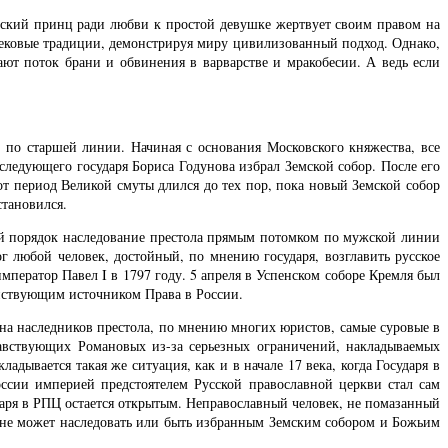
нский принц ради любви к простой девушке жертвует своим правом на
вековые традиции, демонстрируя миру цивилизованный подход. Однако,
вают поток брани и обвинения в варварстве и мракобесии. А ведь если
у по старшей линии. Начиная с основания Московского княжества, все
следующего государя Бориса Годунова избрал Земской собор. После его
от период Великой смуты длился до тех пор, пока новый Земской собор
становился.
ний порядок наследование престола прямым потомком по мужской линии
 любой человек, достойный, по мнению государя, возглавить русское
император Павел I в 1797 году. 5 апреля в Успенском соборе Кремля был
ействующим источником Права в России.
на наследников престола, по мнению многих юристов, самые суровые в
авствующих Романовых из-за серьезных ограничений, накладываемых
дывается такая же ситуация, как и в начале 17 века, когда Государя в
оссии империей предстоятелем Русской православной церкви стал сам
ударя в РПЦ остается открытым. Неправославный человек, не помазанный
х не может наследовать или быть избранным Земским собором и Божьим