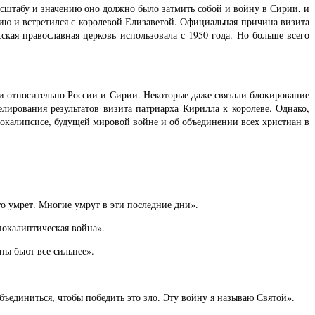
штабу и значению оно должно было затмить собой и войну в Сирии, и
ию и встретился с королевой Елизаветой. Официальная причина визита
ская православная церковь использовала с 1950 года. Но больше всего
и относительно России и Сирии. Некоторые даже связали блокирование
ирования результатов визита патриарха Кирилла к королеве. Однако,
покалипсисе, будущей мировой войне и об объединении всех христиан в
о умрет. Многие умрут в эти последние дни».
покалиптическая война».
ны бьют все сильнее».
ъединиться, чтобы победить это зло. Эту войну я называю Святой».