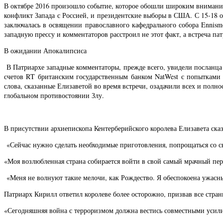
В октябре 2016 произошло событие, которое обошли широким внимани
конфликт Запада с Россией, и президентские выборы в США. С 15-18 
заключалась в освящении православного кафедрального собора Ennismo
западную прессу и комментаторов расстроил не этот факт, а встреча па
В ожидании Апокалипсиса
В Патриархе западные комментаторы, прежде всего, увидели посланца
счетов RT британским государственным банком NatWest с попытками 
слова, сказанные Елизаветой во время встречи, озадачили всех и пол
глобальном противостоянии Злу.
В присутствии архиепископа Кентерберийского королева Елизавета ска
«Сейчас нужно сделать необходимые приготовления, попрощаться со св
«Моя возлюбленная страна собирается войти в свой самый мрачный пер
«Меня не волнуют такие мелочи, как Рождество. Я обеспокоена ужасн
Патриарх Кирилл ответил королеве более осторожно, призвав все стран
«Сегодняшняя война с терроризмом должна вестись совместными усилия