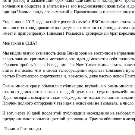
Хотя развод и дальнейший брак сына Елизаветы и наследника трона 
волнения в обществе и элитах из-за его неоднозначной женитьбы и до
принца Чарльза ввиду его симпатий к Православию и православному о
Еще в июне 2012 года на сайте русской службы BBC появилась статья о
мнения и его зондирование на предмет возможного претендентства пре
имеет и прапраправнук Николая I Романова, двоюродный брат королевы
Монархия в США?
Мы видим явную активность дома Виндзоров на восточном направлении
велась такими грязными методами, что идея демократии себя полнос
вброшен пробный шар. В издании The New Yorker вышла статья из
статье написано, что в своем телеобращении королева Елизавета пр
частью Британского содружества и, возможно, даже частью новой Брит
Очень многие сразу объявили публикацию шуткой, но очень многие 
отказа от демократии и тяги к твердой руке, но и, судя по дальне
Идею возврата монархии стали обсуждать не только солидные издани
Причем полного отторжения эта идея в основном не вызывала, а число 
И вот, через 10 дней после этой публикации неожиданно на выборах
предпринимают попытки цветной революции. Трампа обвиняют в автор
Трамп и Ротшильды