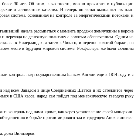
более 30 лет. Об этом, в частности, можно прочитать в публикации
аторские и личностные качества. И теперь он четко выполняет их план
овая система, основанная на контроле за энергетическими потоками и
ганизаций начала рассыпаться с момента продажи жемчужины в короне
и и перехода на денежную политику с золотым обеспечением. Одним из
начала в Нидерландах, а затем в Чикаго, и перенос золотой биржи, на
о своем месте в будущей мировой системе, Рокфеллеры же были склонны
или контроль над государственным Банком Англии еще в 1814 году и с
и над всем Западом в лице Соединенных Штатов и их сателлитов через
шемся в США хаосе, народ сам пойдет под монархическую твердую руку
ить контроль над нами кроме, как через установление своей монархии,
 объединению в борьбе против мирового зла в грядущем Апокалипсисе.
а, дома Виндзоров.