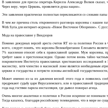
В заявлении для прессы секретарь Кирилла Александр Волков сказал
Через веру, через Церковь, проявляется душа нации».
Эти заявления практически полностью перекликаются со словами папы 
В чем же причина столь откровенного разговора королевы с нашим пат
With Syria для интернет-журнала «Новое Восточное Обозрение». С русск
Мода на православие у Виндзоров
Помимо дежурных версий ареста счетов RT из-за политики России в 
всего, следует понять, что королева Великобритании Елизавета являет
7% населения относят себя к православной церкви. Муж королевы, п
требует закон о престолонаследии. Однако потом вновь тайно частны
покровителем Института православных христианских исследований в 
масонству, хотя членство в масонской ложе является необходимым атри
церкви и государства и потрясти основы английской государственности
Может именно из-за их давления весной этого года и появились соо
предрекают судьбу царя Иерусалимского, или в православной традиции
года над гостями парила инсталляция, где дьявол пожирал агнца.
Очень многие аналитики и политики в России искренне не понимали т
Тогда казалось, благодаря российскому телевидению, что в мире не сущ