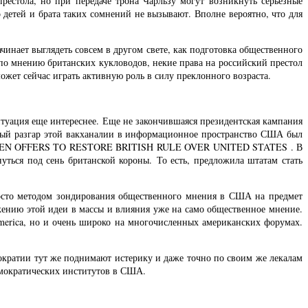
рестола, но при передаче трона Чарльзу могут возникнуть серьезные
 детей и брата таких сомнений не вызывают. Вполне вероятно, что для
чинает выглядеть совсем в другом свете, как подготовка общественного
 по мнению британских кукловодов, некие права на российский престол
жет сейчас играть активную роль в силу преклонного возраста.
туация еще интереснее. Еще не закончившаяся президентская кампания
амый разгар этой вакханалии в информационное пространство США был
ем QUEEN OFFERS TO RESTORE BRITISH RULE OVER UNITED STATES . В
ться под сень британской короны. То есть, предложила штатам стать
росто методом зондирования общественного мнения в США на предмет
ению этой идеи в массы и влияния уже на само общественное мнение.
merica, но и очень широко на многочисленных американских форумах.
кратии тут же поднимают истерику и даже точно по своим же лекалам
емократических институтов в США.