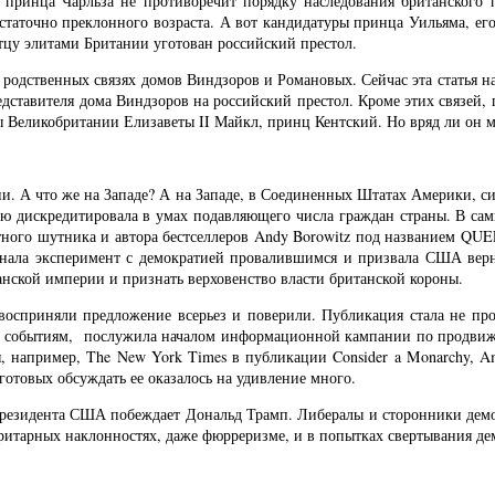
принца Чарльза не противоречит порядку наследования британского п
статочно преклонного возраста. А вот кандидатуры принца Уильяма, его
тцу элитами Британии уготован российский престол.
 родственных связях домов Виндзоров и Романовых. Сейчас эта статья на
дставителя дома Виндзоров на российский престол. Кроме этих связей,
 Великобритании Елизаветы II Майкл, принц Кентский. Но вряд ли он мо
. А что же на Западе? А на Западе, в Соединенных Штатах Америки, си
тью дискредитировала в умах подавляющего числа граждан страны. В с
вестного шутника и автора бестселлеров Andy Borowitz под названи
изнала эксперимент с демократией провалившимся и призвала США верну
анской империи и признать верховенство власти британской короны.
восприняли предложение всерьез и поверили. Публикация стала не п
йшим событиям, послужила началом информационной кампании по продвиж
я, например, The New York Times в публикации Consider a Monarchy, A
готовых обсуждать ее оказалось на удивление много.
 президента США побеждает Дональд Трамп. Либералы и сторонники демо
итарных наклонностях, даже фюрреризме, и в попытках свертывания д