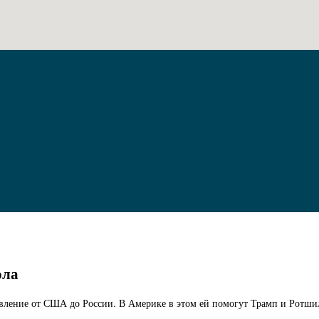
ола
авление от США до России. В Америке в этом ей помогут Трамп и Ротшил