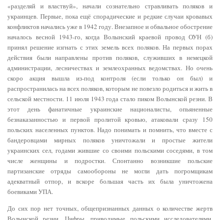
«разделяй и властвуй», начали сознательно стравливать поляков и
украинцев. Первые, пока ещё спорадические и редкие случаи кровавых
конфликтов начались уже в 1942 году. Внезапное и обвальное обострение
началось весной 1943-го, когда Волынский краевой провод ОУН (б)
принял решение изгнать с этих земель всех поляков. На первых порах
действия были направлены против поляков, служивших в немецкой
администрации, лесничествах и землеохранных ведомствах. Но очень
скоро акция вышла из-под контроля (если только он был) и
распространилась на всех поляков, которым не повезло родиться и жить в
сельской местности. 11 июля 1943 года стало пиком Волынской резни. В
этот день фанатичные украинские националисты, опьяненные
безнаказанностью и первой пролитой кровью, атаковали сразу 150
польских населенных пунктов. Надо понимать и помнить, что вместе с
бандеровцами мирных поляков уничтожали и простые жители
украинских сел, годами жившие со своими польскими соседями, в том
числе женщины и подростки. Спонтанно возникшие польские
партизанские отряды самообороны не могли дать погромщикам
адекватный отпор, и вскоре большая часть их была уничтожена
боевиками УПА.
До сих пор нет точных, общепризнанных данных о количестве жертв
Волынской резни. Цифры, приводимые польскими исследователями,