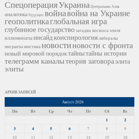
Украина
Спецоперация
Центральная Азия
война
война на Украине
аналитика
будущее
геополитика
глобальная игра
глубинное государство
загадки космоса
земля
конспирология
инсайд
иллюминаты
либералы
новости
новости с фронта
мистика
мигранты
тайны
тайны истории
новый мировой порядок
телеграмм каналы
теория заговора
элита
элиты
АРХИВ ЗАПИСЕЙ
Август 2026
Пн
Вт
Ср
Чт
Пт
Сб
Вс
1
2
3
4
5
6
7
8
9
10
11
12
13
14
15
16