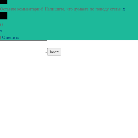
Оставьте комментарий! Напишите, что думаете по поводу статьи.
x
(
)
x
|
Ответить
Insert