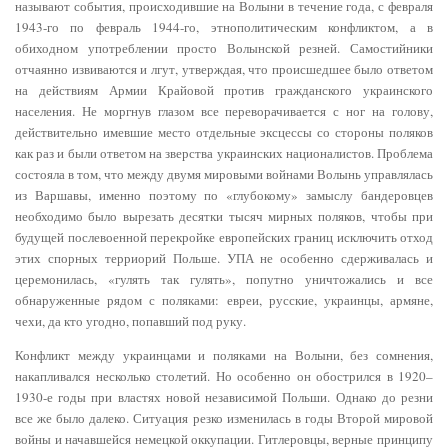
называют события, происходившие на Волыни в течение года, с февраля
1943-го по февраль 1944-го, этнополитическим конфликтом, а в
обиходном употреблении просто Волынской резней. Самостийники
отчаянно извиваются и лгут, утверждая, что происшедшее было ответом
на действиям Армии Крайовой против гражданского украинского
населения. Не моргнув глазом все переворачивается с ног на голову,
действительно имевшие место отдельные эксцессы со стороны поляков
как раз и были ответом на зверства украинских националистов. Проблема
состояла в том, что между двумя мировыми войнами Волынь управлялась
из Варшавы, именно поэтому по «глубокому» замыслу бандеровцев
необходимо было вырезать десятки тысяч мирных поляков, чтобы при
будущей послевоенной перекройке европейских границ исключить отход
этих спорных терриорий Польше. УПА не особенно сдерживалась и
церемонилась, «гулять так гулять», попутно уничтожались и все
обнаруженные рядом с поляками: евреи, русские, украинцы, армяне,
чехи, да кто угодно, попавший под руку.
Конфликт между украинцами и поляками на Волыни, без сомнения,
накапливался несколько столетий. Но особенно он обострился в 1920–
1930-е годы при властях новой независимой Польши. Однако до резни
все же было далеко. Ситуация резко изменилась в годы Второй мировой
войны и начавшейся немецкой оккупации. Гитлеровцы, верные принципу