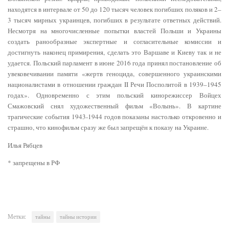
находятся в интервале от 50 до 120 тысяч человек погибших поляков и 2–
3 тысяч мирных украинцев, погибших в результате ответных действий.
Несмотря на многочисленные попытки властей Польши и Украины
создать ранообразные экспертные и согласительные комиссии и
достигнуть наконец примирения, сделать это Варшаве и Киеву так и не
удается. Польский парламент в июне 2016 года принял постановление об
увековечивании памяти «жертв геноцида, совершенного украинскими
националистами в отношении граждан II Речи Посполитой в 1939–1945
годах». Одновременно с этим польский кинорежиссер Войцех
Смажовский снял художественный фильм «Волынь». В картине
трагические события 1943-1944 годов показаны настолько откровенно и
страшно, что кинофильм сразу же был запрещён к показу на Украине.
Илья Рябцев
* запрещены в РФ
Метки:
тайны
тайны истории