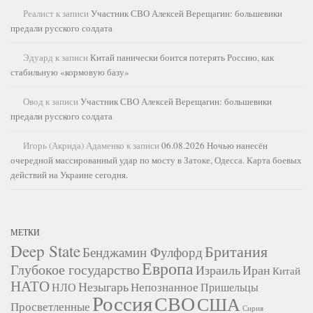
Реалист
к записи
Участник СВО Алексей Верещагин: большевики
предали русского солдата
Эдуард
к записи
Китай панически боится потерять Россию, как
стабильную «кормовую базу»
Овод
к записи
Участник СВО Алексей Верещагин: большевики
предали русского солдата
Игорь (Акрида) Адаменко
к записи
06.08.2026 Ночью нанесён
очередной массированный удар по мосту в Затоке, Одесса. Карта боевых
действий на Украине сегодня.
МЕТКИ
Deep State
Британия
Бенджамин Фулфорд
Европа
Глубокое государство
Израиль
Иран
Китай
НАТО
Незыгарь
Непознанное
НЛО
Пришельцы
Россия
СВО
США
Просветленные
Сирия