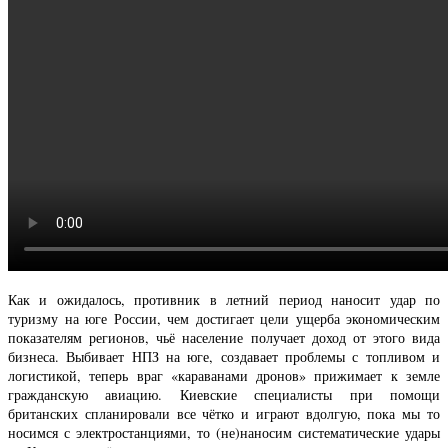
Как и ожидалось, противник в летний период наносит удар по
туризму на юге России, чем достигает цели ущерба экономическим
показателям регионов, чьё население получает доход от этого вида
бизнеса. Выбивает НПЗ на юге, создавает проблемы с топливом и
логистикой, теперь враг «караванами дронов» прижимает к земле
гражданскую авиацию. Киевские специалисты при помощи
британских спланировали все чётко и играют вдолгую, пока мы то
носимся с электростанциями, то (не)наносим систематические удары