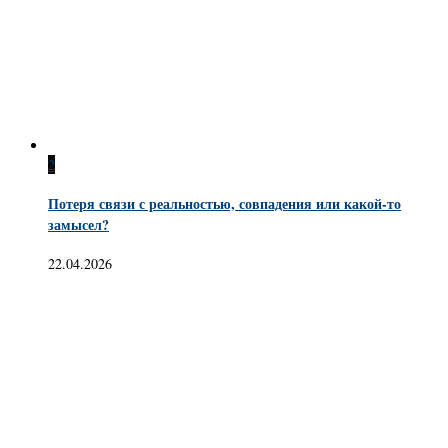
2
Потеря связи с реальностью, совпадения или какой-то
замысел?
22.04.2026