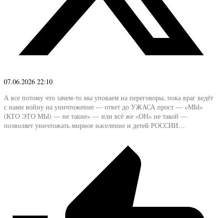
07.06.2026 22:10
А все потому что зачем-то мы уповаем на переговоры, пока враг ведёт
с нами войну на уничтожение — ответ до УЖАСА прост — «МЫ»
(КТО ЭТО МЫ) — не такие» — или всё же «ОН» не такой —
позволяет уничтожать мирное население и детей РОССИИ…