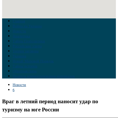
Главная
Война на Украине
Новости
Аналитика
Тайны Геополитики
Российские элиты
Теория заговора
Украина
Новый Мировой Порядок
Тайны истории
Обратная связь
Правила комментирования материалов
Новости
6
Враг в летний период наносит удар по
туризму на юге России