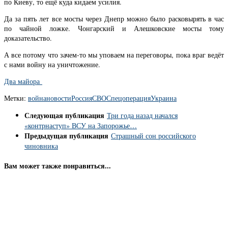
по Киеву, то ещё куда кидаем усилия.
Да за пять лет все мосты через Днепр можно было расковырять в час
по чайной ложке. Чонгарский и Алешковские мосты тому
доказательство.
А все потому что зачем-то мы уповаем на переговоры, пока враг ведёт
с нами войну на уничтожение.
Два майора
Метки:
война
новости
Россия
СВО
Спецоперация
Украина
Следующая публикация
Три года назад начался
«контрнаступ» ВСУ на Запорожье…
Предыдущая публикация
Страшный сон российского
чиновника
Вам может также понравиться...