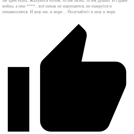
Не хрен ехать. Жалуются потом, то им тесно, то им душно. В стране
война, а они ****.. всё никак не накупаются, не нажрутся и
ненавеселятся. И шоу им, и море… Получайте)) и шоу и море.