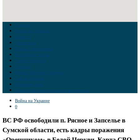
Главная
Война на Украине
Новости
Аналитика
Тайны Геополитики
Российские элиты
Теория заговора
Украина
Новый Мировой Порядок
Тайны истории
Обратная связь
Правила комментирования материалов
Война на Украине
0
ВС РФ освободили п. Рясное и Запселье в
Сумской области, есть кадры поражения
«Орешником» в Белой Церкви. Карта СВО