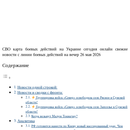
СВО карта боевых действий на Украине сегодня онлайн свежие
новости с линии боевых действий на вечер 26 мая 2026
Содержание
Новости одной строкой:
Новости и сводки с фронта:
Группировка войск «Север» освободила село Рясное в Сумской
области!
Группировка войск «Север» освободила село Запселье в Сумской
области!
Когда возьмут Малую Токмачку?
Аналитика
РФ готовится нанести по Киеву новый массированный удар. Чем