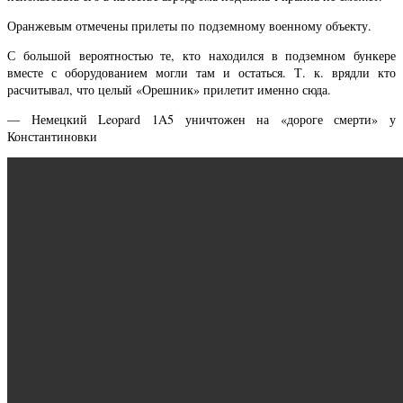
Оранжевым отмечены прилеты по подземному военному объекту.
С большой вероятностью те, кто находился в подземном бункере
вместе с оборудованием могли там и остаться. Т. к. врядли кто
расчитывал, что целый «Орешник» прилетит именно сюда.
— Немецкий Leopard 1A5 уничтожен на «дороге смерти» у
Константиновки