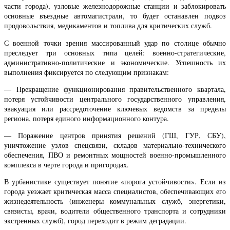
части города), узловые железнодорожные станции и заблокировать
основные въездные автомагистрали, то будет останавлен подвоз
продовольствия, медикаментов и топлива для критических служб.
С военной точки зрения массированный удар по столице обычно
преследует три основных типа целей: военно-стратегические,
административно-политические и экономические. Успешность их
выполнения фиксируется по следующим признакам:
— Прекращение функционирования правительственного квартала,
потеря устойчивости центрального государственного управления,
эвакуация или рассредоточение ключевых ведомств за пределы
региона, потеря единого информационного контура.
— Поражение центров принятия решений (ГШ, ГУР, СБУ),
уничтожение узлов спецсвязи, складов материально-технического
обеспечения, ПВО и ремонтных мощностей военно-промышленного
комплекса в черте города и пригородах.
В урбанистике существует понятие «порога устойчивости». Если из
города уезжает критическая масса специалистов, обеспечивающих его
жизнедеятельность (инженеры коммунальных служб, энергетики,
связисты, врачи, водители общественного транспорта и сотрудники
экстренных служб), город переходит в режим деградации.