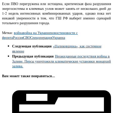
Если ПВО перегружена или истощена, критическая фаза разрушения
энергосистемы и ключевых узлов может занять от нескольких дней до
1-2 недель интенсивных комбинированных ударов, однако пока нет
никакой уверенности в том, что ГШ РФ выберет именно сценарий
тотального разрушения города.
Метки:
война
война на Украине
новости
новости с
фронта
Россия
СВО
Спецоперация
Украина
Следующая публикация
«Цаликовщина», как системное
явление
Предыдущая публикация
Неожиданные последствия войны в
Заливе. Персы уничтожили климатические установки монархий
залива.
Вам может также понравиться...