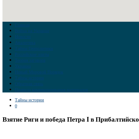
Главная
Война на Украине
Новости
Аналитика
Тайны Геополитики
Российские элиты
Теория заговора
Украина
Новый Мировой Порядок
Тайны истории
Обратная связь
Правила комментирования материалов
Тайны истории
0
Взятие Риги и победа Петра I в Прибалтийск