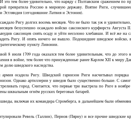
И это тем более удивительно, что наряду с Полтавским сражением по п
орой превратила Россию в мировую державу. Взятие Риги, случившеес
 Эстляндия (сегодняшние Латвия и Эстония).
аждало Ригу долгих восемь месяцев. Что не было так уж и удивительно, 
 месяцев безуспешно осаждало войско саксонского курфюрста Августа 
ынудив саксонцев снять осаду и уйти несолоно хлебавши. И всё же на с
дить Ригу. И опять ничего не вышло. Подошедшее шведское войско, в
тратегическому пункту Ливонии.
вой 8 июля 1709 года оказался тем более удивительным, что до этого
жения в войне, тем более что принужденные ранее Карлом XII к миру Дан
м долю шведского наследства.
я армия осадила Ригу. Шведский гарнизон Риги насчитывал порядка 
низон. Однако артиллерии у шведов было существенно больше. С самого 
стреливать город. Считается, что первые три выстрела по Риге в ноябр
ечены шквальным огнём русских береговых батарей.
н шведы, включая их командира Стромберга, в дальнейшем были обменян
итулировали Ревель (Таллин), Пернов (Пярну) и все прочие шведские к