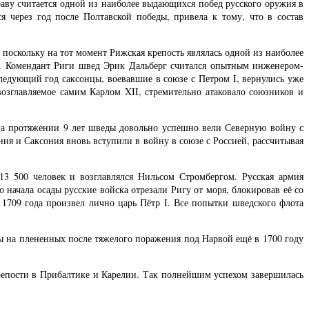
раву считается одной из наиболее выдающихся побед русского оружия в
я через год после Полтавской победы, привела к тому, что в состав
поскольку на тот момент Рижская крепость являлась одной из наиболее
II. Комендант Риги швед Эрик Дальберг считался опытным инженером-
ледующий год саксонцы, воевавшие в союзе с Петром I, вернулись уже
озглавляемое самим Карлом XII, стремительно атаковало союзников и
 на протяжении 9 лет шведы довольно успешно вели Северную войну с
ия и Саксония вновь вступили в войну в союзе с Россией, рассчитывая
13 500 человек и возглавлялся Нильсом Стромбергом. Русская армия
начала осады русские войска отрезали Ригу от моря, блокировав её со
е 1709 года произвел лично царь Пётр I. Все попытки шведского флота
ы на плененных после тяжелого поражения под Нарвой ещё в 1700 году
репости в Прибалтике и Карелии. Так полнейшим успехом завершилась