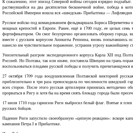
К сожалению, этот эпизод Северной войны сегодня изрядно подзабыт. 
растянувшейся на два десятилетия бесконечной войне, победа в кот
Российской Империи вошла вся «шведская» Прибалтика — Лифляндия и
Русское войско под командованием фельдмаршала Бориса Шереметева ос
мощных крепостей в Европе. Ранее, ещё в 1700 году, ее целых семь
фортификатором. Он смог безупречно организовать оборону города, в
вместе с русским корпусом Аникиты Репнина, вновь попытавшись оса
нанесло им чувствительное поражение, устранив угрозу важнейшему с
Унизительный разгром экспедиционного корпуса Карла XII под Полта
Россией. Но Полтава, так или иначе, поставила Швецию на грань пора
воспользоваться плодами русской победы и получить причитающуюся и
27 октября 1709 года воодушевленная Полтавской викторией русска
приблизительно в три раза превосходила по численности шведский гар
всех сторон. После этого русская артиллерия принялась методично об
прорваться в Ригу и хотя бы на время снять блокаду города были прес
17 июля 1710 года гарнизон Риги выбросил белый флаг. Взятые в пле
русских бойцов.
Падение Риги запустило своеобразную «цепную реакцию»: вскоре кап
кампания Петра I в Прибалтике.