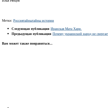
Илья Рябцев
Метки:
Россия
тайны
тайны истории
Следующая публикация
Иранская Мата Хари.
Предыдущая публикация
Почему украинский народ не свергае
Вам может также понравиться...