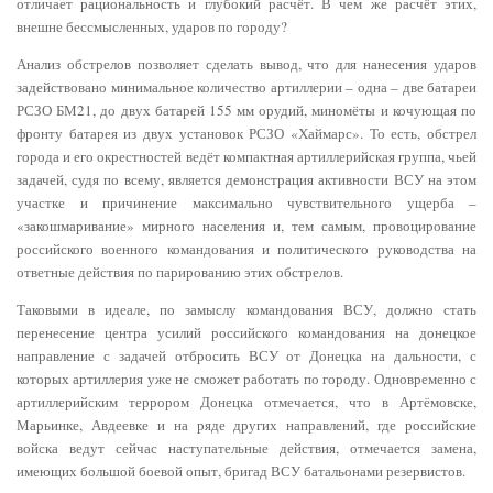
отличает рациональность и глубокий расчёт. В чем же расчёт этих,
внешне бессмысленных, ударов по городу?
Анализ обстрелов позволяет сделать вывод, что для нанесения ударов
задействовано минимальное количество артиллерии – одна – две батареи
РСЗО БМ21, до двух батарей 155 мм орудий, миномёты и кочующая по
фронту батарея из двух установок РСЗО «Хаймарс». То есть, обстрел
города и его окрестностей ведёт компактная артиллерийская группа, чьей
задачей, судя по всему, является демонстрация активности ВСУ на этом
участке и причинение максимально чувствительного ущерба –
«закошмаривание» мирного населения и, тем самым, провоцирование
российского военного командования и политического руководства на
ответные действия по парированию этих обстрелов.
Таковыми в идеале, по замыслу командования ВСУ, должно стать
перенесение центра усилий российского командования на донецкое
направление с задачей отбросить ВСУ от Донецка на дальности, с
которых артиллерия уже не сможет работать по городу. Одновременно с
артиллерийским террором Донецка отмечается, что в Артёмовске,
Марьинке, Авдеевке и на ряде других направлений, где российские
войска ведут сейчас наступательные действия, отмечается замена,
имеющих большой боевой опыт, бригад ВСУ батальонами резервистов.