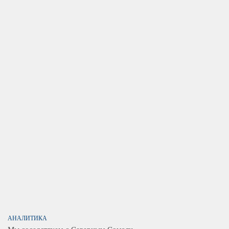
АНАЛИТИКА
Мы соседствуем с Северным Сомали.