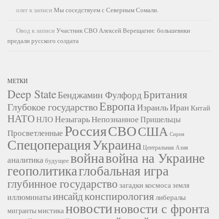
олег
к записи
Мы соседствуем с Северным Сомали.
Овод
к записи
Участник СВО Алексей Верещагин: большевики
предали русского солдата
МЕТКИ
Deep State
Британия
Бенджамин Фулфорд
Европа
Глубокое государство
Израиль
Иран
Китай
НАТО
Незыгарь
Непознанное
НЛО
Пришельцы
Россия
СВО
США
Просветленные
Сирия
Украина
Спецоперация
Центральная Азия
война
война на Украине
аналитика
будущее
геополитика
глобальная игра
глубинное государство
загадки космоса
земля
конспирология
инсайд
иллюминаты
либералы
новости
новости с фронта
мистика
мигранты