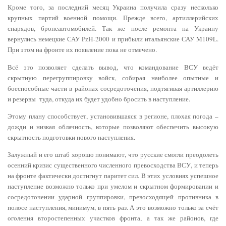
Кроме того, за последний месяц Украина получила сразу несколько
крупных партий военной помощи. Прежде всего, артиллерийских
снарядов, бронеавтомобилей. Так же после ремонта на Украину
вернулись немецкие САУ PzH-2000 и прибыли итальянские САУ M109L.
При этом на фронте их появление пока не отмечено.
Всё это позволяет сделать вывод, что командование ВСУ ведёт
скрытную перегруппировку войск, собирая наиболее опытные и
боеспособные части в районах сосредоточения, подтягивая артиллерию
и резервы туда, откуда их будет удобно бросить в наступление.
Этому плану способствует, установившаяся в регионе, плохая погода –
дожди и низкая облачность, которые позволяют обеспечить высокую
скрытность подготовки нового наступления.
Залужный и его штаб хорошо понимают, что русские смогли преодолеть
осенний кризис существенного численного превосходства ВСУ, и теперь
на фронте фактически достигнут паритет сил. В этих условиях успешное
наступление возможно только при умелом и скрытном формировании и
сосредоточении ударной группировки, превосходящей противника в
полосе наступления, минимум, в пять раз. А это возможно только за счёт
оголения второстепенных участков фронта, а так же районов, где