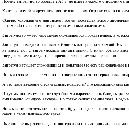
Почему запретунство образца 2025 г. не имеет никакого отношения к 
Консерватизм блокирует негативные изменения. Охранительство преду
Обычно консерватизм направлен против просвещенческого либерализма
неким ratio (чаще всего искусственным и вымышленным).
Запретунство — это нарушение сложившегося порядка вещей, в которо
Запретун приходит и начинает всё ломать или угрожать ломкой. Ныне
не выступают с запретунскими инициативами. С ними обычно высту
государства мутные дельцы и прочие столь же мутные персонажи.
Запретун нарушает сложившийся и понятный (то есть рациональный в 
Иными словами, запретунство — совершенно антиконсервативная, подр
А что такое введение стеснительных новшеств? Это революционный рад
И тут мы понимаем, что не случайно мы параллельно наблюдаем разгу
был именно «синдром вахтера». Но только сейчас всё еще хуже. Поздн
Но самое отвратительное — то, что, будучи представителями левацки
собой в своем неизбежном крахе.
Именно поэтому долг каждого консерватора и традиционалиста всеми с