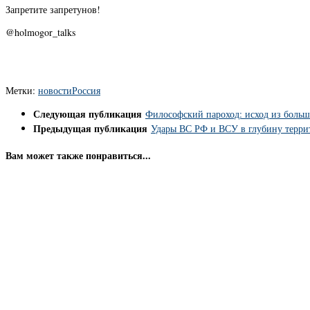
Запретите запретунов!
@holmogor_talks
Метки:
новости
Россия
Следующая публикация
Философский пароход: исход из больш
Предыдущая публикация
Удары ВС РФ и ВСУ в глубину терри
Вам может также понравиться...