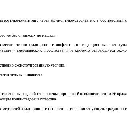
тся переломать мир через колено, переустроить его в соответствии с
ого не было, никому не мешали.
 заметим, что ни традиционные конфессии, ни традиционные институты
вшие у американского посольства, или какие-то отирающиеся около
сственно сконструированную утопию.
стеснительных новшеств.
й советчины и одной из ключевых причин её невыносимости и её краха
тоящие конкистадоры вахтерства.
х мерзостей традиционные ценности. Леваки хотят утянуть традицию с