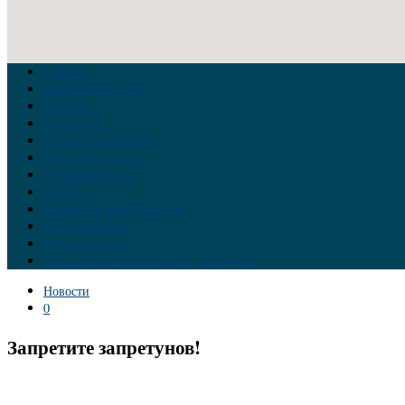
Главная
Война на Украине
Новости
Аналитика
Тайны Геополитики
Российские элиты
Теория заговора
Украина
Новый Мировой Порядок
Тайны истории
Обратная связь
Правила комментирования материалов
Новости
0
Запретите запретунов!