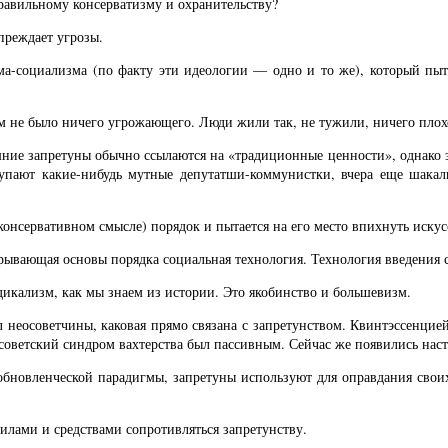
правильному консерватизму и охранительству?
преждает угрозы.
-социализма (по факту эти идеологии — одно и то же), который пытае
м не было ничего угрожающего. Люди жили так, не тужили, ничего плох
шние запретуны обычно ссылаются на «традиционные ценности», однако
пают какие-нибудь мутные депутатши-коммунистки, вчера еще шакали
консервативном смысле) порядок и пытается на его место впихнуть иску
ывающая основы порядка социальная технология. Технология введения 
икализм, как мы знаем из истории. Это якобинство и большевизм.
л неосоветчины, каковая прямо связана с запретунством. Квинтэссенцие
есоветский синдром вахтерства был пассивным. Сейчас же появились нас
-обновленческой парадигмы, запретуны используют для оправдания свои
илами и средствами сопротивляться запретунству.