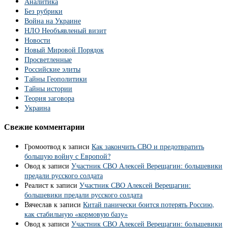
Аналитика
Без рубрики
Война на Украине
НЛО Необъявленый визит
Новости
Новый Мировой Порядок
Просветленные
Российские элиты
Тайны Геополитики
Тайны истории
Теория заговора
Украина
Свежие комментарии
Громоотвод
к записи
Как закончить СВО и предотвратить
большую войну с Европой?
Овод
к записи
Участник СВО Алексей Верещагин: большевики
предали русского солдата
Реалист
к записи
Участник СВО Алексей Верещагин:
большевики предали русского солдата
Вячеслав
к записи
Китай панически боится потерять Россию,
как стабильную «кормовую базу»
Овод
к записи
Участник СВО Алексей Верещагин: большевики