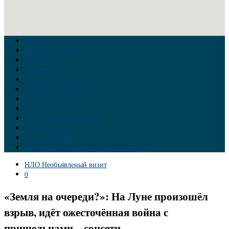
Главная
Война на Украине
Новости
Аналитика
Тайны Геополитики
Российские элиты
Теория заговора
Украина
Новый Мировой Порядок
Тайны истории
Обратная связь
Правила комментирования материалов
НЛО Необъявленый визит
0
«Земля на очереди?»: На Луне произошёл
взрыв, идёт ожесточённая война с
пришельцами – соцсети