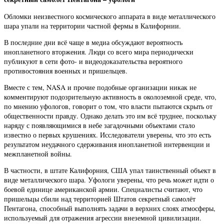
Обломки неизвестного космического аппарата в виде металлического
шара упали на территории частной фермы в Калифорнии.
В последние дни всё чаще в медиа обсуждают вероятность
инопланетного вторжения. Люди со всего мира периодически
публикуют в сети фото- и видеодоказательства вероятного
противостояния военных и пришельцев.
Вместе с тем, NASA и прочие подобные организации никак не
комментируют подозрительную активность в околоземной среде, что,
по мнению уфологов, говорит о том, что власти пытаются скрыть от
общественности правду. Однако делать это им всё труднее, поскольку
наряду с появляющимися в небе загадочными объектами стало
известно о первых крушениях. Исследователи уверены, что это есть
результатом неудачного сдерживания инопланетной интервенции и
межпланетной войны.
В частности, в штате Калифорния, США упал таинственный объект в
виде металлического шара. Уфологи уверены, что речь может идти о
боевой единице американской армии. Специалисты считают, что
пришельцы сбили над территорией Штатов секретный самолёт
Пентагона, способный выполнять задачи в верхних слоях атмосферы,
используемый для отражения агрессии внеземной цивилизации.