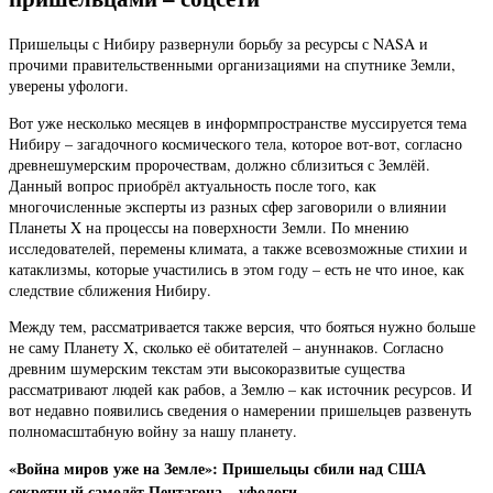
Пришельцы с Нибиру развернули борьбу за ресурсы с NASA и
прочими правительственными организациями на спутнике Земли,
уверены уфологи.
Вот уже несколько месяцев в информпространстве муссируется тема
Нибиру – загадочного космического тела, которое вот-вот, согласно
древнешумерским пророчествам, должно сблизиться с Землёй.
Данный вопрос приобрёл актуальность после того, как
многочисленные эксперты из разных сфер заговорили о влиянии
Планеты X на процессы на поверхности Земли. По мнению
исследователей, перемены климата, а также всевозможные стихии и
катаклизмы, которые участились в этом году – есть не что иное, как
следствие сближения Нибиру.
Между тем, рассматривается также версия, что бояться нужно больше
не саму Планету X, сколько её обитателей – ануннаков. Согласно
древним шумерским текстам эти высокоразвитые существа
рассматривают людей как рабов, а Землю – как источник ресурсов. И
вот недавно появились сведения о намерении пришельцев развенуть
полномасштабную войну за нашу планету.
«Война миров уже на Земле»: Пришельцы сбили над США
секретный самолёт Пентагона – уфологи