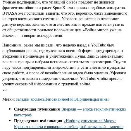
Учёные подтвердили, что упавший с неба предмет не является
фрагментом обшивки ракет SpaceX или прочих подобных аппаратов.
В NASA же поспешили заявить, что это, вероятно, часть выведенного
из строя космического спутника. Уфологи решительно отвергают
данную версию, заявив, что агентство как и прежде пытается утаить
от общественности реальное положение дел. «Война миров уже на
Земле», — говорят исследователи.
Напомним, ранее мы писали, что неделю назад в YouTube был
опубликован ролик, где мужчина в военной форме предупреждал о
вторжении пришельцев и уничтожении Луны. Запись моментально
вошла в тренды и набрала несколько сотен тысяч просмотров. Спустя
пару часов популярнейший видеохостинг в сети внезапно прекратил
свою работу, а после её возобновления видео было удалено. Уфологи
уверены, что власти намеренно отключили YouTube, чтобы пресечь
утечку секретной информации о грядущей войне.
via
Метки:
загадки космоса
Непознанное
НЛО
Пришельцы
тайны
Следующая публикация
Впереди — эпоха геоклиматических
катастроф
Предыдущая публикация
«Нибиру уничтожила Марс»:
Красная планета взорвалась в небе яркой вспышкой – мнение