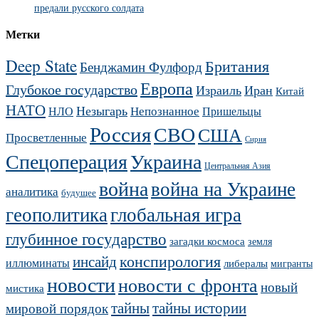
предали русского солдата
Метки
Deep State
Британия
Бенджамин Фулфорд
Европа
Глубокое государство
Израиль
Иран
Китай
НАТО
Незыгарь
Непознанное
НЛО
Пришельцы
Россия
СВО
США
Просветленные
Сирия
Украина
Спецоперация
Центральная Азия
война
война на Украине
аналитика
будущее
геополитика
глобальная игра
глубинное государство
загадки космоса
земля
конспирология
инсайд
иллюминаты
либералы
мигранты
новости
новости с фронта
новый
мистика
тайны
тайны истории
мировой порядок